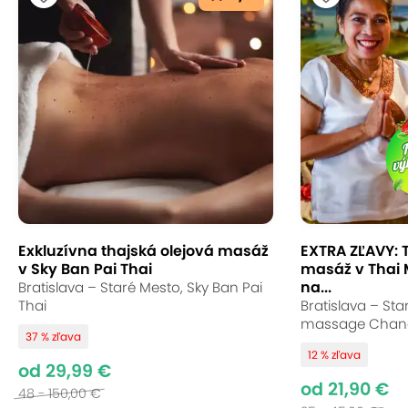
Exkluzívna thajská olejová masáž
EXTRA ZĽAVY: 
v Sky Ban Pai Thai
masáž v Thai
na...
Bratislava – Staré Mesto, Sky Ban Pai
Thai
Bratislava – Sta
massage Chan
37 % zľava
12 % zľava
od 29,99 €
od 21,90 €
48 - 150,00 €