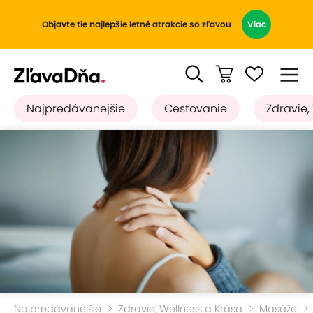
Objavte tie najlepšie letné atrakcie so zľavou
Viac
Najpredávanejšie
Cestovanie
Zdravie,
Najpredávanejšie
Zdravie, Wellness a Krása
Masáže