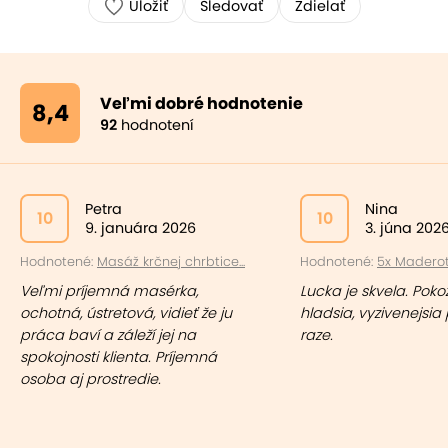
Uložiť
Sledovať
Zdielať
Veľmi dobré hodnotenie
8,4
92
hodnotení
Petra
Nina
10
10
9. januára 2026
3. júna 202
Hodnotené:
Masáž krčnej chrbtice...
Hodnotené:
5x Maderote
Veľmi príjemná masérka,
Lucka je skvela. Pokož
ochotná, ústretová, vidieť že ju
hladsia, vyzivenejsi
práca baví a záleží jej na
raze.
spokojnosti klienta. Príjemná
osoba aj prostredie.