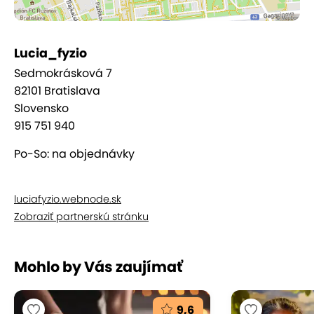
Lucia_fyzio
Sedmokrásková 7
82101 Bratislava
Slovensko
915 751 940
Po-So: na objednávky
luciafyzio.webnode.sk
Zobraziť partnerskú stránku
Mohlo by Vás zaujímať
9,6