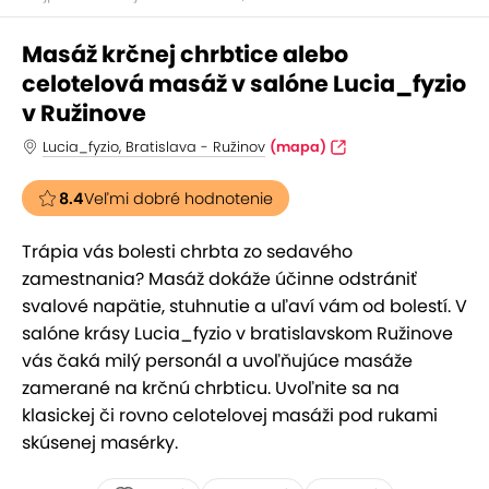
Masáž krčnej chrbtice alebo
celotelová masáž v salóne Lucia_fyzio
v Ružinove
Lucia_fyzio, Bratislava - Ružinov
(mapa)
8.4
Veľmi dobré hodnotenie
Trápia vás bolesti chrbta zo sedavého
zamestnania? Masáž dokáže účinne odstrániť
svalové napätie, stuhnutie a uľaví vám od bolestí. V
salóne krásy Lucia_fyzio v bratislavskom Ružinove
vás čaká milý personál a uvoľňujúce masáže
zamerané na krčnú chrbticu. Uvoľnite sa na
klasickej či rovno celotelovej masáži pod rukami
skúsenej masérky.