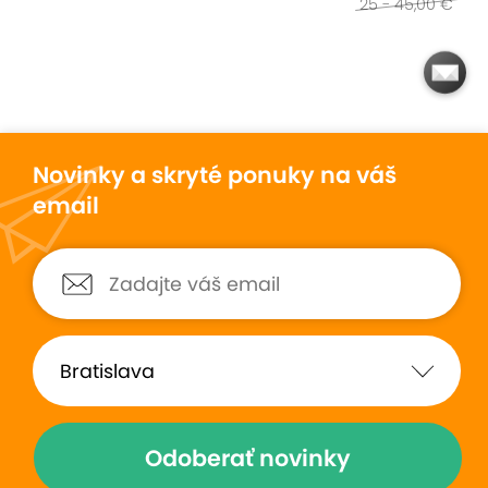
25 - 45,00 €
Novinky a skryté ponuky na váš
email
Odoberať novinky