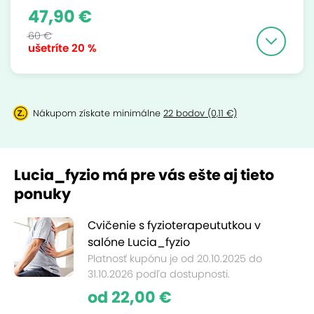
47,90 €
60 €
ušetríte
20 %
Nákupom získate minimálne
22 bodov (0,11 €)
Lucia_fyzio má pre vás ešte aj tieto
ponuky
Cvičenie s fyzioterapeututkou v
salóne Lucia_fyzio
Platnosť kupónu je od 20.10.2025 do
31.10.2026 podľa dostupnosti.
od 22,00 €