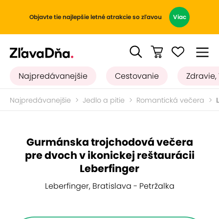
Objavte tie najlepšie letné atrakcie so zľavou
Viac
Najpredávanejšie
Cestovanie
Zdravie,
Najpredávanejšie
Jedlo a pitie
Romantická večera
Gurmánska trojchodová večera
pre dvoch v ikonickej reštaurácii
Leberfinger
Leberfinger, Bratislava - Petržalka