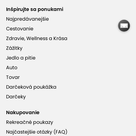
Inšpirujte sa ponukami
Výber menu na mieste
Najpredávanejšie
Cestovanie
Na nábreží Dunaja len kúsok od centra
Zdravie, Wellness a Krása
Zážitky
Jedlo a pitie
Auto
Leberfinger
Tovar
Darčeková poukážka
Darčeky
Nakupovanie
Rekreačné poukazy
Najčastejšie otázky (FAQ)