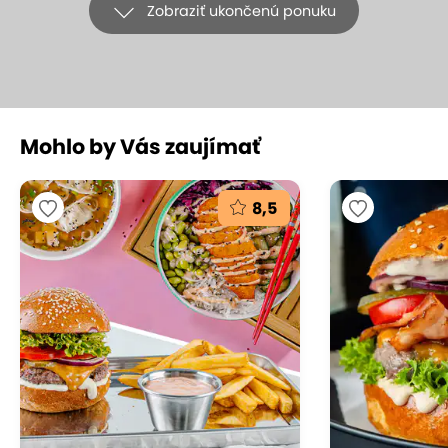
Zobraziť ukončenú ponuku
+15
Mohlo by Vás zaujímať
Gurmánska trojchodová večera
pre dvoch v ikonickej reštaurácii
8,5
Leberfinger
Leberfinger, Bratislava - Petržalka
(mapa)
9.2
Vynikajúce hodnotenie
Doprajte si nezabudnuteľný večer plný chutí a
elegancie v jednej z najznámejších bratislavských
reštaurácií – Leberfinger. Čaká vás trojchodové
menu pre dvoch s prípitkom, ktoré spája slovenskú