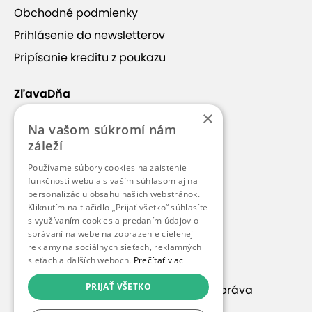
Obchodné podmienky
Prihlásenie do newsletterov
+17
Pripísanie kreditu z poukazu
ZľavaDňa
×
Náš príbeh
Na vašom súkromí nám
O REŠTAURÁCII LEBERFINGER
Kontakt
záleží
Kariéra
Používame súbory cookies na zaistenie
Reštaurácia Leberfinger, zameraná na prešporskú
Blog
funkčnosti webu a s vaším súhlasom aj na
personalizáciu obsahu našich webstránok.
kuchyňu, je regionálnou reštauráciou s vyše 250
Pre médiá
Kliknutím na tlačidlo „Prijať všetko“ súhlasíte
ročnou tradíciou. Je situovaná na dunajskom
s využívaním cookies a predaním údajov o
Pre partnerov
nábreží pri Sade Janka Kráľa v Petržalke v
správaní na webe na zobrazenie cielenej
reklamy na sociálnych sieťach, reklamných
historickom objekte hostinca. K dispozícii je vlastné
sieťach a ďalších weboch.
Prečítať viac
parkovisko, detské ihrisko vonku ako aj detský kútik
vnútri reštaurácie.
PRIJAŤ VŠETKO
© 2010 – 2026
inspirago s. r. o.
. Všetky práva
vyhradené.
Zobraziť viac