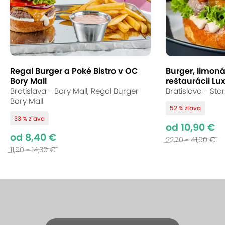
Regal Burger a Poké Bistro v OC
Burger, limoná
Bory Mall
reštaurácii Lu
Bratislava - Bory Mall, Regal Burger
Bratislava - Sta
Bory Mall
52 % zľava
33 % zľava
od 10,90 €
od 8,40 €
22,70 - 41,90 €
11,90 - 14,30 €