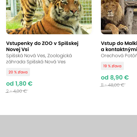
Vstupenky do ZOO v Spišskej
Vstup do Malk
Novej Vsi
a kontaktnými
Spišská Nová Ves, Zoologická
Orechová Potôň,
záhrada Spišská Nová Ves
19 % zľava
20 % zľava
od 8,90 €
od 1,80 €
11 - 48,00 €
2 - 4,00 €