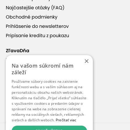
Ukončené - Strelecký balíček „TRY
Najčastejšie otázky (FAQ)
IT“
Obchodné podmienky
Platnosť od 10.10.2025 do 31.7.2026
Prihlásenie do newsletterov
19,90 €
Pripísanie kreditu z poukazu
ZľavaDňa
Ukončené - Strelecký balíček
×
Náš príbeh
„Columbo“
Na vašom súkromí nám
Kontakt
Platnosť od 10.10.2025 do 31.7.2026
záleží
Kariéra
35,00 €
Používame súbory cookies na zaistenie
Blog
funkčnosti webu a s vaším súhlasom aj na
personalizáciu obsahu našich webstránok.
Pre médiá
Kliknutím na tlačidlo „Prijať všetko“ súhlasíte
s využívaním cookies a predaním údajov o
Pre partnerov
správaní na webe na zobrazenie cielenej
Ukončené - Strelecký balíček
reklamy na sociálnych sieťach, reklamných
„Before 1989“
sieťach a ďalších weboch.
Prečítať viac
Platnosť od 10.10.2025 do 31.7.2026