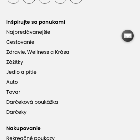
Balíčky sú vhodné pre začiatočníkov aj
pokročilých strelcov
Inšpirujte sa ponukami
Strieľate z revolverov, pištolí a samopalov
Najpredávanejšie
podľa zvoleného balíčka
Cestovanie
Zdravie, Wellness a Krása
Počas čakania si môžete vychutnať
Zážitky
občerstvenie v bare s výhľadom na strelnicu
Jedlo a pitie
Auto
Tovar
Darčeková poukážka
Ponuka je ukončená.
Darčeky
Nakupovanie
Rekreačné poukazy