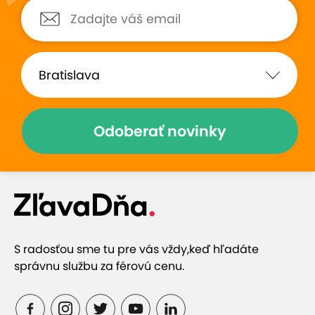
Všetko bolo super,určite si
prijemny personal, ro
zopakujeme a vyskúšame aj iné
vyber zbrani a teda 
zbrane
zabavit
Odoberať novinky
Zobraziť hodnotenia (19)
Prečo si vybrať túto ponuku
S radosťou sme tu pre vás vždy,
keď hľadáte
Skúsení inštruktori vás naučia správne a
správnu službu za férovú cenu.
bezpečne manipulovať so zbraňami