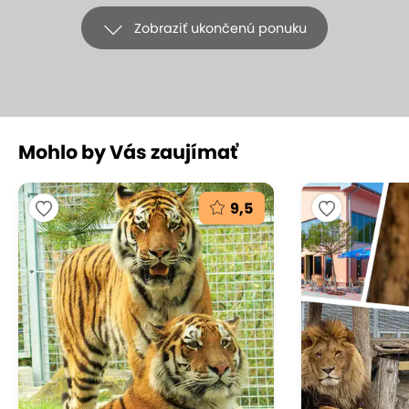
Zobraziť ukončenú ponuku
Mohlo by Vás zaujímať
+15
9,5
Strelecké dobrodružstvo v Hunter
Clube - verejnej strelnici v Ružinove
HUNTER CLUB, s.r.o., Bratislava - Ružinov
(mapa)
9.5
Vynikajúce hodnotenie
Chcete si vyskúšať streľbu z legendárnych zbraní?
V Hunter Club Bratislava vás čakajú exkluzívne