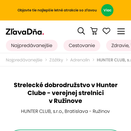
Objavte tie najlepšie letné atrakcie so zľavou
Viac
Najpredávanejšie
Cestovanie
Zdravie,
Najpredávanejšie
Zážitky
Adrenalín
HUNTER CLUB, s.r
Strelecké dobrodružstvo v Hunter
Clube - verejnej strelnici
v Ružinove
HUNTER CLUB, s.r.o., Bratislava - Ružinov