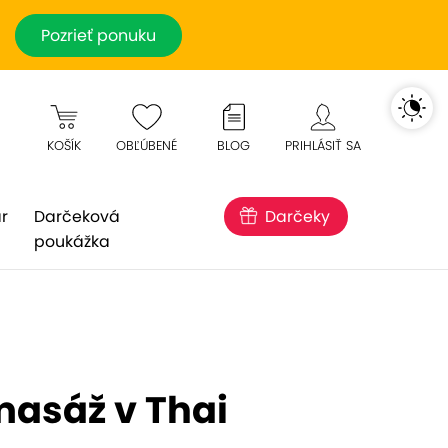
Pozrieť ponuku
KOŠÍK
OBĽÚBENÉ
BLOG
PRIHLÁSIŤ SA
r
Darčeková
Darčeky
poukážka
masáž v Thai