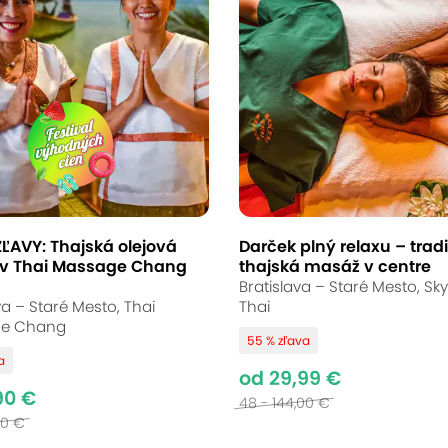
atická olejová masáž
upice
(mapa)
ĽAVY: Thajská olejová
Darček plný relaxu – trad
v Thai Massage Chang
thajská masáž v centre
armónie! V Thai La Flora na vás čaká thajská 
Bratislava – Staré Mesto, Sk
 pohladí dušu. Doprajte si chvíle, kde sa exotic
va – Staré Mesto, Thai
Thai
e Chang
stres odplávať a načerpajte novú energiu.
55 % zľava
a
od 29,99 €
90 €
48 - 144,00 €
00 €