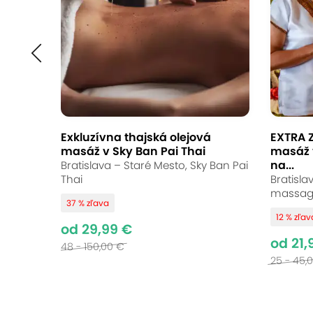
Exkluzívna thajská olejová
EXTRA Z
masáž v Sky Ban Pai Thai
masáž 
na...
Bratislava – Staré Mesto, Sky Ban Pai
Thai
Bratisla
massag
37 % zľava
12 % zľav
od 29,99 €
od 21,
48 - 150,00 €
25 - 45,