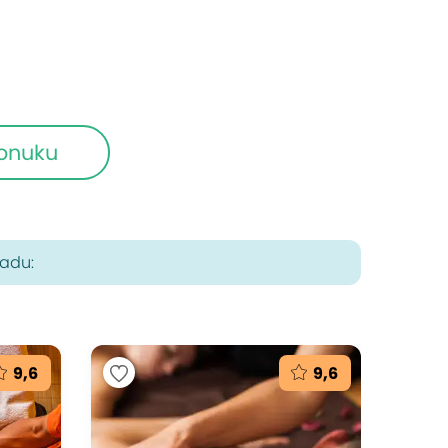
ponuku
radu:
9,6
9,6