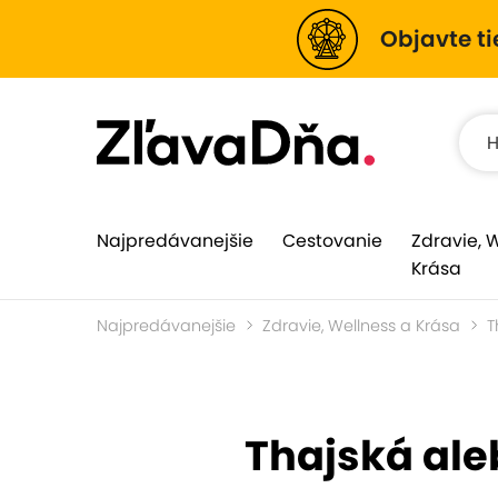
Objavte ti
Najpredávanejšie
Cestovanie
Zdravie, 
Krása
Najpredávanejšie
Zdravie, Wellness a Krása
T
Thajská ale