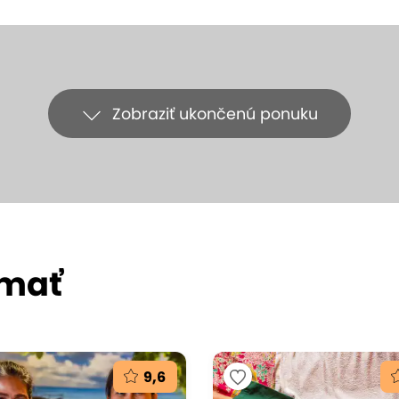
Zobraziť ukončenú ponuku
ímať
9,6