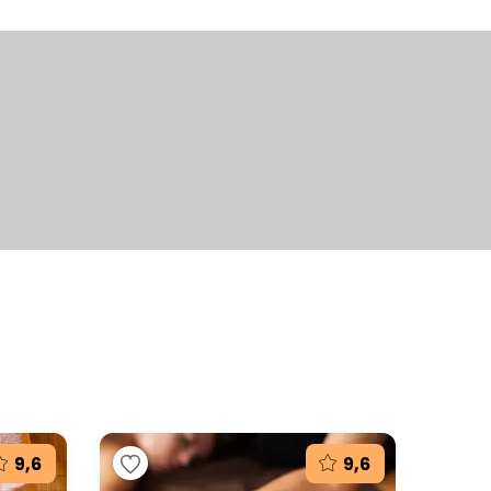
+2
fotografie
9,6
9,6