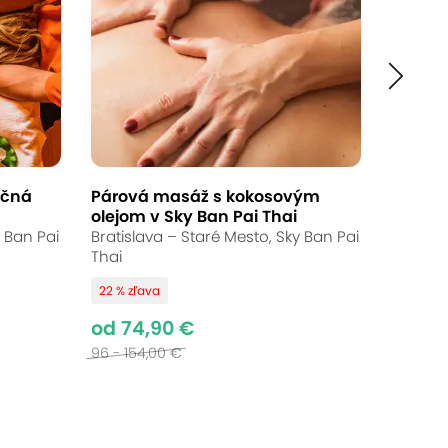
ičná
Párová masáž s kokosovým
olejom v Sky Ban Pai Thai
y Ban Pai
Bratislava – Staré Mesto, Sky Ban Pai
Thai
22 % zľava
od 74,90 €
96 - 154,00 €