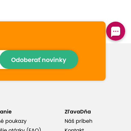
Prečo si vybrať túto
ponuku
Masírovať vás budú pravé
thajské masérky
Odoberať novinky
Relax, uvoľnenie stresu a
zvýšenie pružnosti tela
Masáže sú vhodné aj pre
páry (pri zakúpení 2
kupónov)
anie
ZľavaDňa
né poukazy
Náš príbeh
Thai La Flora v Podunajských
šie otázky (FAQ)
Kontakt