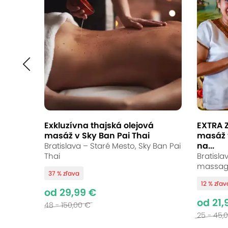
Thajská alebo arom
v Thai La Flora
Thai La Flora, Bratislava - Podunajské Bisk
9.6
Vynikajúce hodnotenie
Exkluzívna thajská olejová
EXTRA Z
masáž v Sky Ban Pai Thai
masáž 
Vydajte sa na cestu plnú oddychu a h
na...
Bratislava – Staré Mesto, Sky Ban Pai
uvoľní vaše svaly, zharmonizuje telo a
Thai
Bratisla
massag
dokonalý relaxačný zážitok. Nechajte 
37 % zľava
12 % zľav
od 29,99 €
od 21,
48 - 150,00 €
25 - 45,