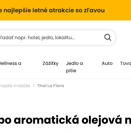
e najlepšie letné atrakcie so zľavou
Wellness a
Zážitky
Jedlo a
Auto
Tova
pitie
hajské masáže
Thai La Flora
bo aromatická olejová 