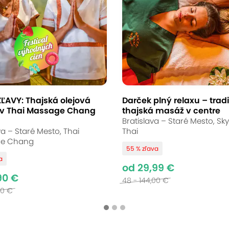
ĽAVY: Thajská olejová
Darček plný relaxu – trad
v Thai Massage Chang
thajská masáž v centre
Bratislava – Staré Mesto, Sk
va – Staré Mesto, Thai
Thai
e Chang
55 % zľava
a
od 29,99 €
90 €
48 - 144,00 €
00 €