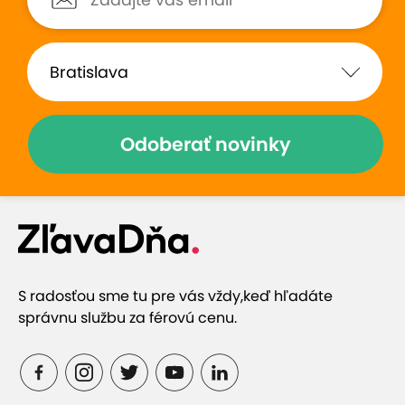
Zobraziť hodnotenia (77)
Odoberať novinky
Prečo si vybrať túto ponuku
Masírovať vás budú pravé thajské masérky
S radosťou sme tu pre vás vždy,
keď hľadáte
Relax, uvoľnenie stresu a zvýšenie pružnosti tela
správnu službu za férovú cenu.
Masáže sú vhodné aj pre páry (pri zakúpení 2
kupónov)