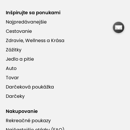
Inšpirujte sa ponukami
Thai La Flora v Podunajských Biskupiciach
Najpredávanejšie
Cestovanie
Zdravie, Wellness a Krása
Zážitky
Thai La Flora
Jedlo a pitie
Auto
Tovar
Darčeková poukážka
Darčeky
Nakupovanie
Rekreačné poukazy
Najčastejšie otázky (FAQ)