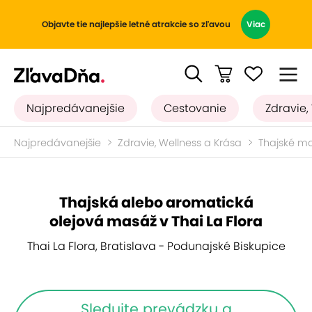
Objavte tie najlepšie letné atrakcie so zľavou
Viac
Najpredávanejšie
Cestovanie
Zdravie,
Najpredávanejšie
Zdravie, Wellness a Krása
Thajské m
Thajská alebo aromatická
olejová masáž v Thai La Flora
Thai La Flora, Bratislava - Podunajské Biskupice
Sledujte prevádzku a