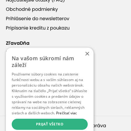
+4
Obchodné podmienky
Prihlásenie do newsletterov
Pripísanie kreditu z poukazu
Thajské masáže La Flora
ZľavaDňa
×
Náš príbeh
Na vašom súkromí nám
Skvelá cena
– Ušetrite až 10 € na
Kontakt
záleží
obľúbených masážach, či už si vyberiete
Kariéra
thajskú klasiku alebo relaxačnú aromatickú
Používame súbory cookies na zaistenie
Blog
funkčnosti webu a s vaším súhlasom aj na
olejovú masáž.
personalizáciu obsahu našich webstránok.
Flexibilná dĺžka masáže
– Vyberte si podľa
Pre médiá
Kliknutím na tlačidlo „Prijať všetko“ súhlasíte
svojho času a potrieb: 25, 30, 60 alebo 90
s využívaním cookies a predaním údajov o
Pre partnerov
správaní na webe na zobrazenie cielenej
minút čistého relaxu.
reklamy na sociálnych sieťach, reklamných
Zobraziť viac
Dokonalé uvoľnenie tela aj mysle
–
sieťach a ďalších weboch.
Prečítať viac
Profesionálni terapeuti a tradičné techniky
PRIJAŤ VŠETKO
© 2010 – 2026
inspirago s. r. o.
. Všetky práva
vám prinesú úľavu od stresu, napätia a