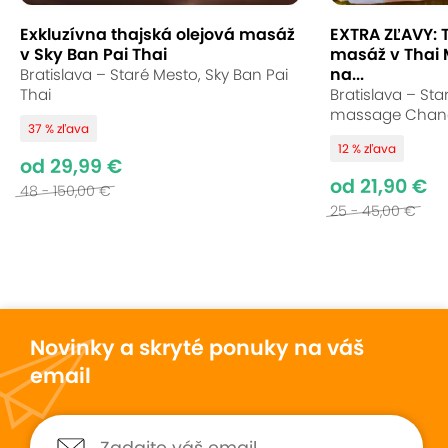
dokonalý relaxačný zážitok. Nechajte stres
odplávať a načerpajte novú energiu.
Exkluzívna thajská olejová masáž
EXTRA ZĽAVY: 
v Sky Ban Pai Thai
masáž v Thai
na...
Bratislava – Staré Mesto, Sky Ban Pai
Uložiť
Sledovať
Zdielať
Thai
Bratislava – Sta
massage Chan
37 % zľava
12 % zľava
od 29,99 €
Vynikajúce hodnotenie
9,6
od 21,90 €
48 - 150,00 €
77
hodnotení
25 - 45,00 €
Stanislav
Stanislav
10
10
4. júna 2026
30. marca 
Hodnotené:
EXTRA CENA: Thajská...
Hodnotené:
EXTRA CENY:
Novinky a skryté ponuky na váš
Ako vždy skvelá masáž
Príjemné prostredie 
email
príjemnejšia masáž