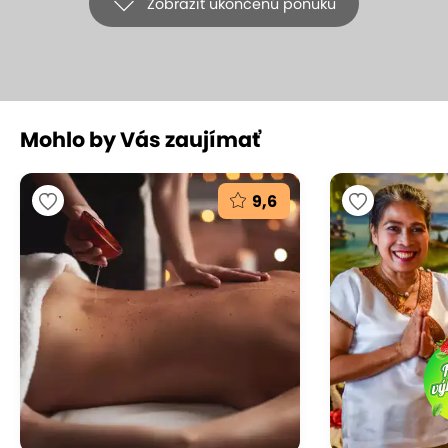
Zobraziť ukončenú ponuku
+2
Mohlo by Vás zaujímať
Thajská alebo aromatická olejová
masáž v Thai La Flora
9,6
Thai La Flora, Bratislava - Podunajské Biskupice
(mapa)
9.6
Vynikajúce hodnotenie
Vydajte sa na cestu plnú oddychu a harmónie! V
Thai La Flora na vás čaká thajská alebo
aromatická olejová masáž, ktorá uvoľní vaše svaly,
zharmonizuje telo a pohladí dušu. Doprajte si chvíle,
kde sa exotické techniky a voňavé oleje spoja v