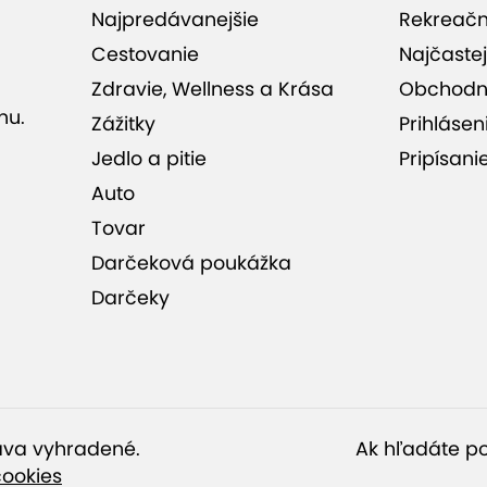
Najpredávanejšie
Rekreač
hodnotenia (77)
Cestovanie
Najčastej
Zdravie, Wellness a Krása
Obchodn
nu.
Zážitky
Prihlásen
Jedlo a pitie
Pripísani
Auto
Tovar
Darčeková poukážka
Darčeky
ráva vyhradené.
Ak hľadáte po
cookies