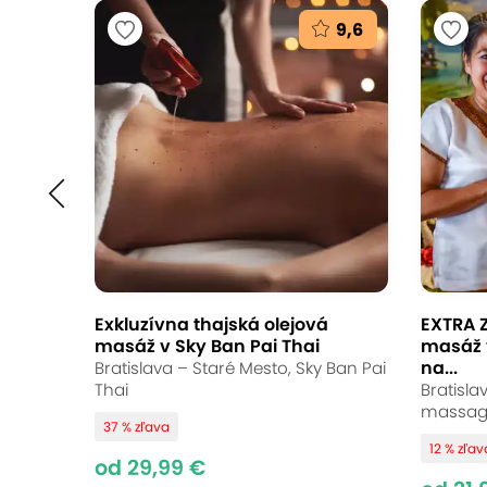
9,6
EXTRA ZĽAVY: Masáž
a pohodu - športov
a ramien v Thai La F
Thai La Flora, Bratislava - Podunajské Bisk
Exkluzívna thajská olejová
EXTRA Z
9.6
Vynikajúce hodnotenie
masáž v Sky Ban Pai Thai
masáž 
na...
Bratislava – Staré Mesto, Sky Ban Pai
Thai
Bratisla
Prebuďte energiu svojho tela s jedin
massag
37 % zľava
vás zbavia stresu, uvoľnia svaly a pr
12 % zľav
od 29,99 €
harmonizujú telo aj myseľ. Doprajte si r