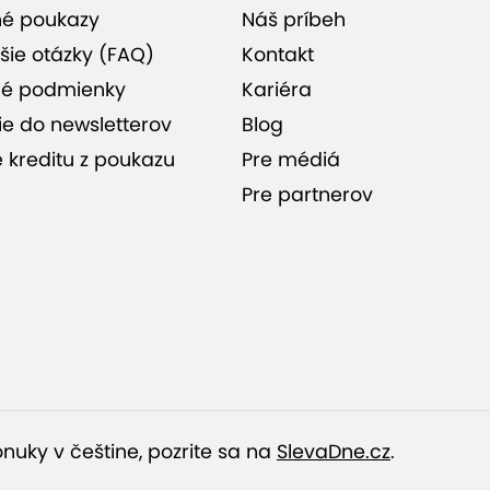
trvania masáže
né poukazy
Náš príbeh
šie otázky (FAQ)
Kontakt
Thai La Flora v Podunajských
é podmienky
Kariéra
Biskupiciach
ie do newsletterov
Blog
e kreditu z poukazu
Pre médiá
Pre partnerov
nuky v češtine, pozrite sa na
SlevaDne.cz
.