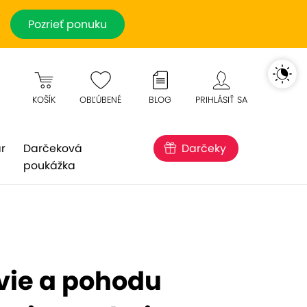
Pozrieť ponuku
KOŠÍK
OBĽÚBENÉ
BLOG
PRIHLÁSIŤ SA
r
Darčeková
Darčeky
poukážka
vie a pohodu