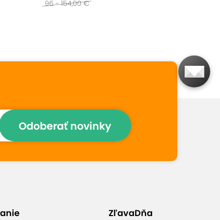
96 - 154,00 €
Prečo si vybrať túto
ponuku
Profesionálnu starostlivosť o
váš chrbát
Odoberať novinky
Masáž pomôže zbaviť sa
napätia, bolestí a zlepšiť
regeneráciu svalov
Vyberte si z troch možností
anie
ZľavaDňa