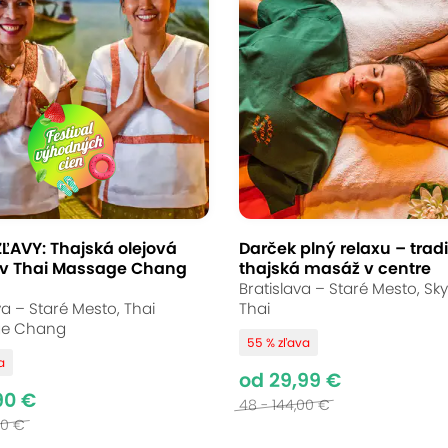
ĽAVY: Thajská olejová
Darček plný relaxu – trad
v Thai Massage Chang
thajská masáž v centre
Bratislava – Staré Mesto, Sk
va – Staré Mesto, Thai
Thai
e Chang
55 % zľava
a
od 29,99 €
90 €
48 - 144,00 €
00 €