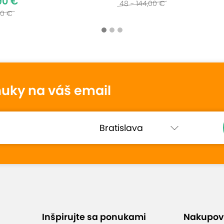
90 €
48 - 144,00 €
00 €
tenie
nuky na váš email
Helena
10
17. januára 2026
Hodnotené:
EXTRA CENA: Športová...
Rýchle objednanie a super služby
Inšpirujte sa ponukami
Nakupov