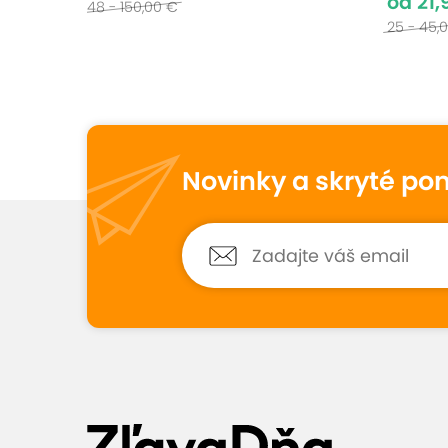
od 21,
48 - 150,00 €
25 - 45,
Vynikajúce hodno
9,6
77
hodnotení
Novinky a skryté po
Petra
10
23. mája 2026
Hodnotené:
Masáž chrbta a ramien...
Výborná masage