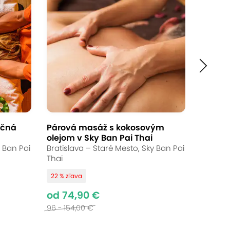
ičná
Párová masáž s kokosovým
olejom v Sky Ban Pai Thai
y Ban Pai
Bratislava – Staré Mesto, Sky Ban Pai
Thai
22 % zľava
od 74,90 €
96 - 154,00 €