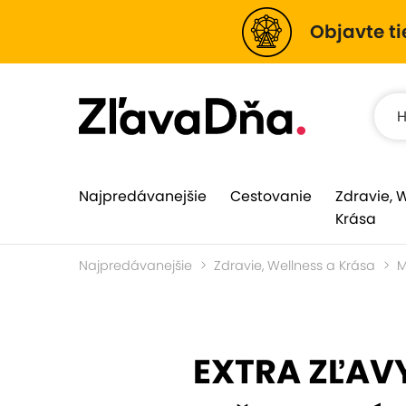
Objavte ti
Najpredávanejšie
Cestovanie
Zdravie, 
Krása
Najpredávanejšie
Zdravie, Wellness a Krása
M
EXTRA ZĽAVY