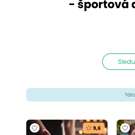
- športová 
Sledu
Táto
9,6