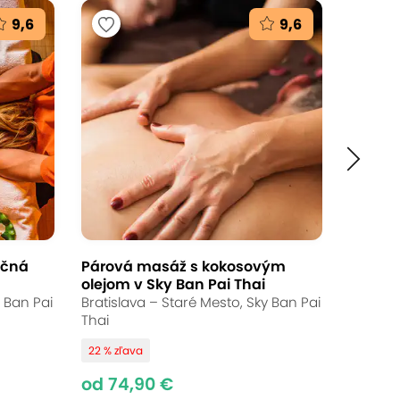
9,6
9,6
Ukončené
od 24,90 €
Až 26 % zľava
Bežná cena:
30 - 60,00 €
ičná
Párová masáž s kokosovým
olejom v Sky Ban Pai Thai
y Ban Pai
Bratislava – Staré Mesto, Sky Ban Pai
Thai
hrbta v Thai La Flora. Odborné ruky
22 % zľava
pokoja a zažite techniky, ktoré
od 74,90 €