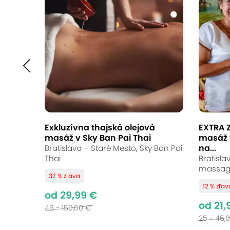
Exkluzívna thajská olejová
EXTRA Z
masáž v Sky Ban Pai Thai
masáž 
na...
Bratislava – Staré Mesto, Sky Ban Pai
Thai
Bratisla
massag
37 % zľava
12 % zľav
od 29,99 €
od 21,
48 - 150,00 €
25 - 45,