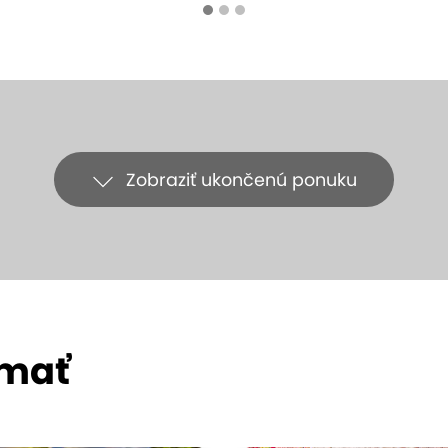
Zobraziť ukončenú ponuku
ímať