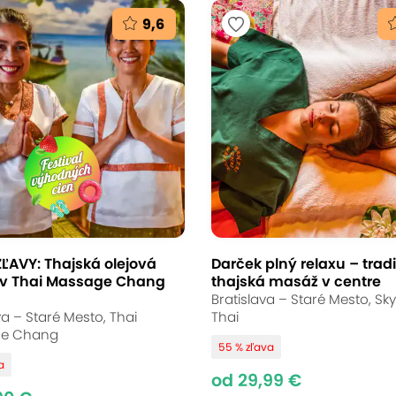
9,6
e pre vaše zdravie
á alebo masáž chrbta
lora
upice
(mapa)
ĽAVY: Thajská olejová
Darček plný relaxu – trad
v Thai Massage Chang
thajská masáž v centre
Bratislava – Staré Mesto, Sk
va – Staré Mesto, Thai
Thai
ečnou kombináciou športovej masáže a masáže c
e Chang
55 % zľava
inesú úľavu aj po náročnom dni. Vstúpte do oázy 
a
od 29,99 €
elax, aký si zaslúžite!