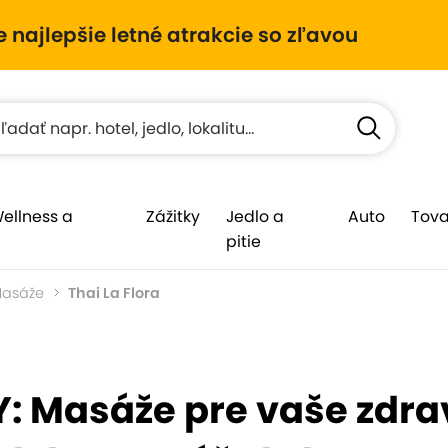
e najlepšie letné atrakcie so zľavou
Wellness a
Zážitky
Jedlo a
Auto
Tova
pitie
asáže
Thai La Flora
: Masáže pre vaše zdra