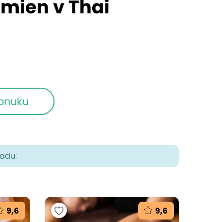
amien v Thai
ponuku
radu:
9,6
9,6