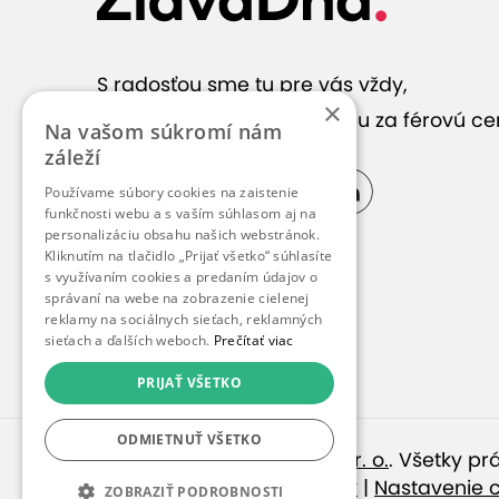
Zobraziť 
S radosťou sme tu pre vás vždy,
×
keď hľadáte správnu službu za férovú ce
Na vašom súkromí nám
záleží
Používame súbory cookies na zaistenie
funkčnosti webu a s vaším súhlasom aj na
personalizáciu obsahu našich webstránok.
Kliknutím na tlačidlo „Prijať všetko“ súhlasíte
s využívaním cookies a predaním údajov o
Thai La Flora
správaní na webe na zobrazenie cielenej
reklamy na sociálnych sieťach, reklamných
sieťach a ďalších weboch.
Prečítať viac
PRIJAŤ VŠETKO
ODMIETNUŤ VŠETKO
© 2010 – 2026
inspirago s. r. o.
. Všetky p
Ochrana osobných údajov
|
Nastavenie 
ZOBRAZIŤ PODROBNOSTI