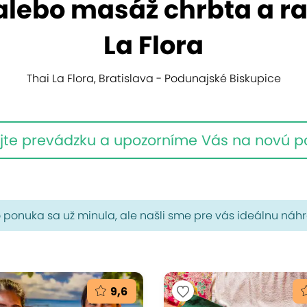
alebo masáž chrbta a r
La Flora
Thai La Flora, Bratislava - Podunajské Biskupice
jte prevádzku a upozorníme Vás na novú 
 ponuka sa už minula, ale našli sme pre vás ideálnu náh
9,6