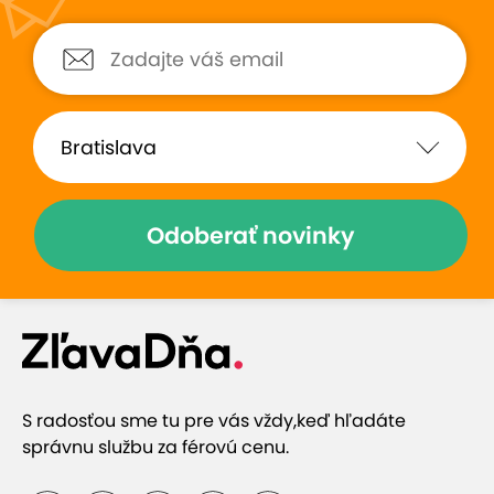
služby
Zobraziť hodnotenia (77)
Odoberať novinky
Prečo si vybrať túto ponuku
Profesionálnu starostlivosť o váš chrbát
S radosťou sme tu pre vás vždy,
keď hľadáte
správnu službu za férovú cenu.
Masáž pomôže zbaviť sa napätia, bolestí a
zlepšiť regeneráciu svalov