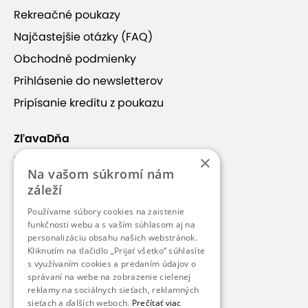
Rekreačné poukazy
Najčastejšie otázky (FAQ)
Obchodné podmienky
+3
Prihlásenie do newsletterov
Pripísanie kreditu z poukazu
ZľavaDňa
Masáže v Thai La Flora
×
Náš príbeh
Na vašom súkromí nám
Kontakt
záleží
Táto ponuka je ideálna pre všetkých, ktorí hľadajú
Kariéra
úľavu od bolesti a napätia alebo si jednoducho
Používame súbory cookies na zaistenie
Blog
funkčnosti webu a s vaším súhlasom aj na
chcú dopriať zaslúžený oddych. Športová masáž
personalizáciu obsahu našich webstránok.
revitalizuje telo, zlepšuje krvný obeh a podporuje
Pre médiá
Kliknutím na tlačidlo „Prijať všetko“ súhlasíte
regeneráciu po fyzickej námahe, zatiaľ čo masáž
s využívaním cookies a predaním údajov o
Pre partnerov
správaní na webe na zobrazenie cielenej
chrbta a ramien uvoľní stuhnuté svaly a zmierni
reklamy na sociálnych sieťach, reklamných
stres. Výhodné ceny, flexibilná dĺžka masáží a
sieťach a ďalších weboch.
Prečítať viac