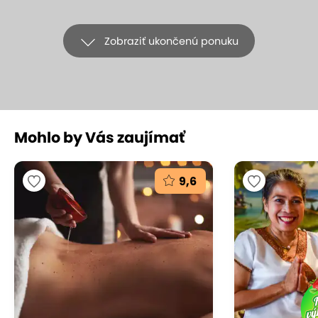
Zobraziť ukončenú ponuku
+1
Mohlo by Vás zaujímať
EXTRA ZĽAVY: Masáže pre vaše
zdravie a pohodu - športová alebo
9,6
masáž chrbta a ramien v Thai La Flora
Thai La Flora, Bratislava - Podunajské Biskupice
(mapa)
9.6
Vynikajúce hodnotenie
Prebuďte energiu svojho tela s jedinečnou
kombináciou športovej masáže a masáže chrbta v