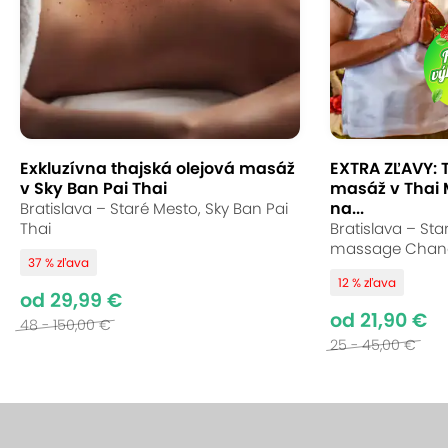
Exkluzívna thajská olejová masáž
EXTRA ZĽAVY: 
v Sky Ban Pai Thai
masáž v Thai
na...
Bratislava – Staré Mesto, Sky Ban Pai
Thai
Bratislava – Sta
massage Chan
37 % zľava
12 % zľava
od 29,99 €
od 21,90 €
48 - 150,00 €
25 - 45,00 €