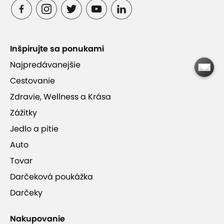
Vyberte si z troch možností trvania masáže
Inšpirujte sa ponukami
Najpredávanejšie
Thai La Flora v Podunajských Biskupiciach
Cestovanie
Zdravie, Wellness a Krása
Zážitky
Jedlo a pitie
Thai La Flora
Auto
Tovar
Darčeková poukážka
Darčeky
Nakupovanie