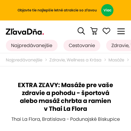
Objavte tie najlepšie letné atrakcie so zľavou
Viac
Najpredávanejšie
Cestovanie
Zdravie,
Najpredávanejšie
Zdravie, Wellness a Krása
Masáže
EXTRA ZĽAVY: Masáže pre vaše
zdravie a pohodu - športová
alebo masáž chrbta a ramien
v Thai La Flora
Thai La Flora, Bratislava - Podunajské Biskupice