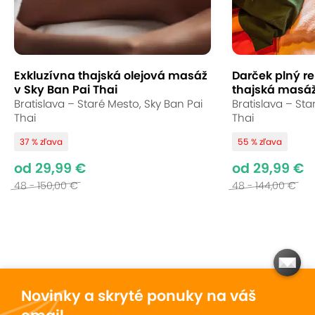
Exkluzívna thajská olejová masáž
Darček plný re
v Sky Ban Pai Thai
thajská masáž
Bratislava – Staré Mesto, Sky Ban Pai
Bratislava – Sta
Thai
Thai
37 % zľava
55 % zľava
od 29,99 €
od 29,99 €
48 - 150,00 €
48 - 144,00 €
Novinky a skryté ponuky na váš