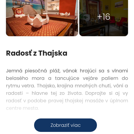
+16
Radosť z Thajska
Jemná piesočná pláž, vánok hrajúci sa s vlnami
belasého mora a tancujúce vejáre paliem do
rytmu vetra. Thajsko, krajina mnohých chutí, vôní a
radosti – hlavne tej zo života. Doprajte si aj vy
radosť v podobe pravej thajskej masáže v úplnom
centre mesta.
Skvelá dostupnosť
Zobraziť viac