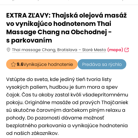
EXTRA ZĽAVY: Thajská olejová masáž
vo vynikajúco hodnotenom Thai
Massage Chang na Obchodnej -
s parkovaním
Thai massage Chang, Bratislava – Staré Mesto
(mapa)
9.6
Vynikajúce hodnotenie
Predáva sa rýchlo
Vstúpte do sveta, kde jediný tieň tvoria listy
vysokých paliem, hudbou je šum mora a spev
čajok. Čas tu akoby zastal kvôli všadeprítomnému
pokoju. Originálne masáže od pravých Thajčaniek
sú skutočne čarovným darčekom plným relaxu a
pohody. Do pozornosti dávame možnosť
bezplatného parkovania a vynikajúce hodnotenia
od našich zákazníkov.