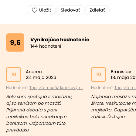
Uložiť
Sledovať
Zdielať
Vynikajúce hodnotenie
9,6
144
hodnotení
Andrea
Branislav
10
10
23. mája 2026
18. mája 20
Hodnotené:
Thajská masáž kokosovým...
Hodnotené:
Thajská ma
Bola som spokojná s masážou,
Najlepšia masáž v 
aj so servisom po masáži.
živote. Neskutočne m
Príjemná debata s pani
majiteľka. Odporúčam
majiteĺkou bola nečakaným
zážitok. Ďakujem.
bonusom. Odporúčam túto
prevádzku