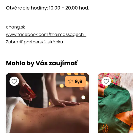
Príďte si po energiu, ktorú ste stratili počas bežného
uponáhľaného dňa. O vaše telo, zmysly aj ducha
Otváracie hodiny: 10.00 - 20.00 hod.
sa postarajú pravé Thajčanky s mnohoročnými
skúsenosťami.
chang.sk
www.facebook.com/thaimassagech...
Zobraziť partnerskú stránku
Mohlo by Vás zaujímať
9,6