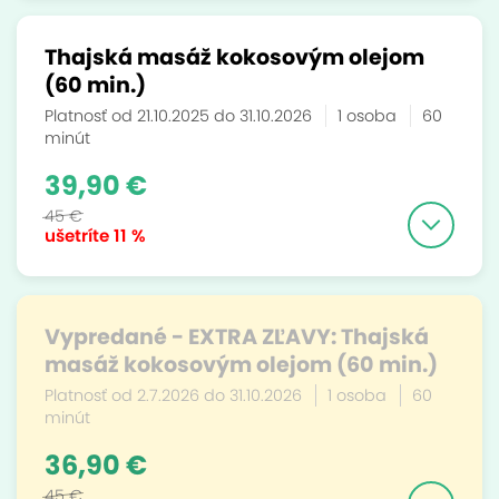
Thajská masáž kokosovým olejom
(60 min.)
Platnosť od 21.10.2025 do 31.10.2026
1 osoba
60
minút
39,90 €
45 €
ušetríte
11 %
Vypredané - EXTRA ZĽAVY: Thajská
masáž kokosovým olejom (60 min.)
Platnosť od 2.7.2026 do 31.10.2026
1 osoba
60
minút
36,90 €
45 €