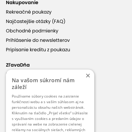
Nakupovanie
Rekreačné poukazy
Najčastejšie otázky (FAQ)
Obchodné podmienky
Prihlásenie do newsletterov
Pripísanie kreditu z poukazu
ZľavaDňa
×
Náš príbeh
Na vašom súkromí nám
Kontakt
záleží
Kariéra
Používame súbory cookies na zaistenie
funkčnosti webu a s vaším súhlasom aj na
Blog
personalizáciu obsahu našich webstránok.
Pre médiá
Kliknutím na tlačidlo „Prijať všetko“ súhlasíte
s využívaním cookies a predaním údajov o
Pre partnerov
správaní na webe na zobrazenie cielenej
reklamy na sociálnych sieťach, reklamných