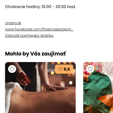
Príďte si po energiu, ktorú ste stratili počas bežného
uponáhľaného dňa. O vaše telo, zmysly aj ducha
Otváracie hodiny: 10.00 - 20.00 hod.
sa postarajú pravé Thajčanky s mnohoročnými
skúsenosťami.
chang.sk
www.facebook.com/thaimassagech...
Zobraziť partnerskú stránku
Mohlo by Vás zaujímať
9,6