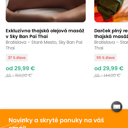
Exkluzívna thajská olejová masáž
Darček plný re
v Sky Ban Pai Thai
thajská masáž
Bratislava – Staré Mesto, Sky Ban Pai
Bratislava – Sta
Thai
Thai
37 % zľava
55 % zľava
od 29,99 €
od 29,99 €
48 - 150,00 €
48 - 144,00 €
Novinky a skryté ponuky na váš