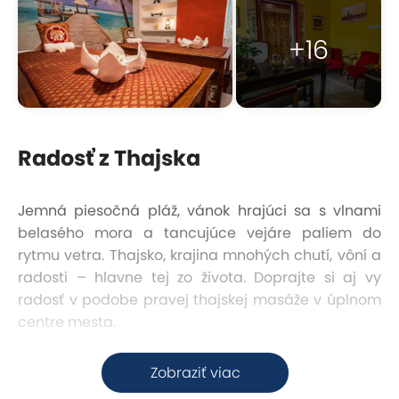
+16
Radosť z Thajska
Jemná piesočná pláž, vánok hrajúci sa s vlnami
belasého mora a tancujúce vejáre paliem do
rytmu vetra. Thajsko, krajina mnohých chutí, vôní a
radosti – hlavne tej zo života. Doprajte si aj vy
radosť v podobe pravej thajskej masáže v úplnom
centre mesta.
Skvelá dostupnosť
Zobraziť viac