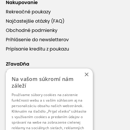
Nakupovanie
Rekreačné poukazy
Najčastejšie otázky (FAQ)
Obchodné podmienky
Prihlásenie do newsletterov
Pripísanie kreditu z poukazu
ZľavaDňa
×
Náš príbeh
Na vašom súkromí nám
Kontakt
záleží
Kariéra
Používame súbory cookies na zaistenie
funkčnosti webu a s vaším súhlasom aj na
Blog
personalizáciu obsahu našich webstránok.
Pre médiá
Kliknutím na tlačidlo „Prijať všetko“ súhlasíte
s využívaním cookies a predaním údajov o
Pre partnerov
správaní na webe na zobrazenie cielenej
reklamy na sociálnych sieťach, reklamných