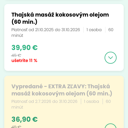
Thajská masáž kokosovým olejom
(60 min.)
Platnosť od 21.10.2025 do 31.10.2026
1 osoba
60
minút
39,90 €
45 €
ušetríte
11 %
Vypredané - EXTRA ZĽAVY: Thajská
masáž kokosovým olejom (60 min.)
Platnosť od 2.7.2026 do 31.10.2026
1 osoba
60
minút
36,90 €
45 €