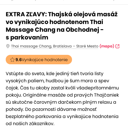
EXTRA ZĽAVY: Thajská olejová masáž
vo vynikajúco hodnotenom Thai
Massage Chang na Obchodnej -
s parkovaním
Thai massage Chang, Bratislava – Staré Mesto
(mapa)
9.6
Vynikajúce hodnotenie
Vstúpte do sveta, kde jediný tieň tvoria listy
vysokých paliem, hudbou je šum mora a spev
čajok. Čas tu akoby zastal kvôli všadeprítomnému
pokoju. Originálne masáže od pravých Thajčaniek
sú skutočne čarovným darčekom plným relaxu a
pohody. Do pozornosti dávame možnosť
bezplatného parkovania a vynikajúce hodnotenia
od našich zákazníkov.