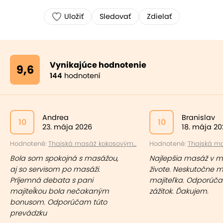
Uložiť
Sledovať
Zdielať
Vynikajúce hodnotenie
9,6
144
hodnotení
Andrea
Branislav
10
10
23. mája 2026
18. mája 20
Hodnotené:
Thajská masáž kokosovým...
Hodnotené:
Thajská ma
Bola som spokojná s masážou,
Najlepšia masáž v 
aj so servisom po masáži.
živote. Neskutočne m
Príjemná debata s pani
majiteľka. Odporúčam
majiteĺkou bola nečakaným
zážitok. Ďakujem.
bonusom. Odporúčam túto
prevádzku