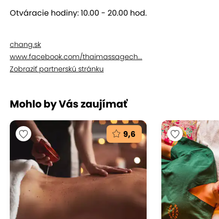
Príďte si po energiu, ktorú ste stratili počas bežného
uponáhľaného dňa. O vaše telo, zmysly aj ducha
Otváracie hodiny: 10.00 - 20.00 hod.
sa postarajú pravé Thajčanky s mnohoročnými
skúsenosťami.
chang.sk
www.facebook.com/thaimassagech...
Zobraziť partnerskú stránku
Mohlo by Vás zaujímať
9,6