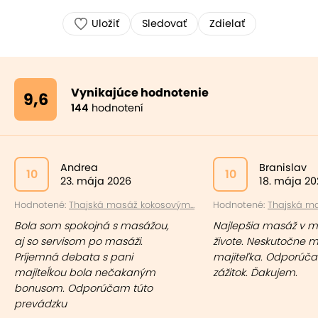
Uložiť
Sledovať
Zdielať
Vynikajúce hodnotenie
9,6
144
hodnotení
Andrea
Branislav
10
10
23. mája 2026
18. mája 20
Hodnotené:
Thajská masáž kokosovým...
Hodnotené:
Thajská ma
Bola som spokojná s masážou,
Najlepšia masáž v 
aj so servisom po masáži.
živote. Neskutočne m
Príjemná debata s pani
majiteľka. Odporúčam
majiteĺkou bola nečakaným
zážitok. Ďakujem.
bonusom. Odporúčam túto
prevádzku