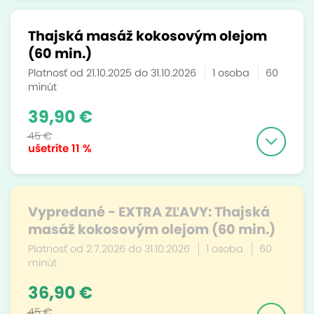
Thajská masáž kokosovým olejom
(60 min.)
Platnosť od 21.10.2025 do 31.10.2026
1 osoba
60
minút
39,90 €
45 €
ušetríte
11 %
Vypredané - EXTRA ZĽAVY: Thajská
masáž kokosovým olejom (60 min.)
Platnosť od 2.7.2026 do 31.10.2026
1 osoba
60
minút
36,90 €
45 €