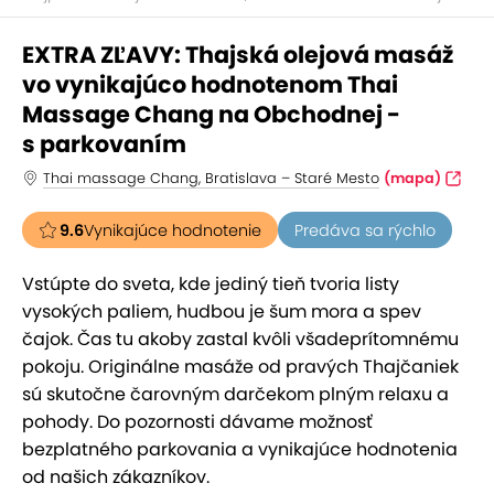
EXTRA ZĽAVY: Thajská olejová masáž
vo vynikajúco hodnotenom Thai
Massage Chang na Obchodnej -
s parkovaním
Thai massage Chang, Bratislava – Staré Mesto
(mapa)
9.6
Vynikajúce hodnotenie
Predáva sa rýchlo
Vstúpte do sveta, kde jediný tieň tvoria listy
vysokých paliem, hudbou je šum mora a spev
čajok. Čas tu akoby zastal kvôli všadeprítomnému
pokoju. Originálne masáže od pravých Thajčaniek
sú skutočne čarovným darčekom plným relaxu a
pohody. Do pozornosti dávame možnosť
bezplatného parkovania a vynikajúce hodnotenia
od našich zákazníkov.