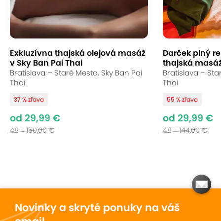
Exkluzívna thajská olejová masáž
Darček plný re
v Sky Ban Pai Thai
thajská masáž
Bratislava – Staré Mesto, Sky Ban Pai
Bratislava – Sta
Thai
Thai
37 % zľava
55 % zľava
od 29,99 €
od 29,99 €
48 - 150,00 €
48 - 144,00 €
Novinky a skryté ponuky na váš