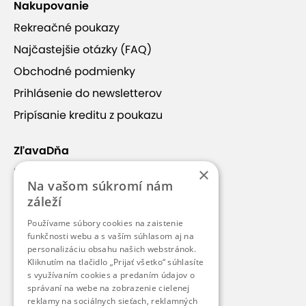
Nakupovanie
Rekreačné poukazy
Najčastejšie otázky (FAQ)
Obchodné podmienky
Prihlásenie do newsletterov
Pripísanie kreditu z poukazu
ZľavaDňa
×
Náš príbeh
Na vašom súkromí nám
Kontakt
záleží
Kariéra
Používame súbory cookies na zaistenie
funkčnosti webu a s vaším súhlasom aj na
Blog
personalizáciu obsahu našich webstránok.
Pre médiá
Kliknutím na tlačidlo „Prijať všetko“ súhlasíte
s využívaním cookies a predaním údajov o
Pre partnerov
správaní na webe na zobrazenie cielenej
reklamy na sociálnych sieťach, reklamných