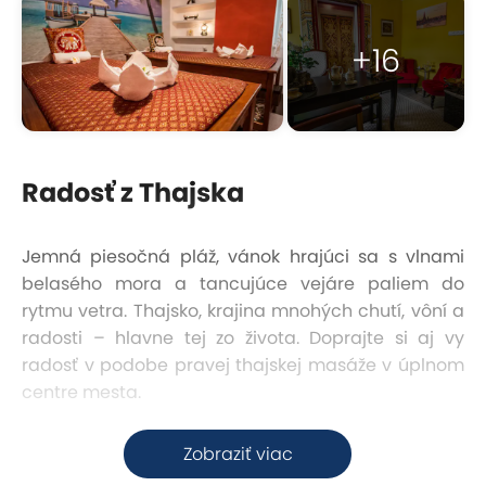
+16
Radosť z Thajska
Jemná piesočná pláž, vánok hrajúci sa s vlnami
belasého mora a tancujúce vejáre paliem do
rytmu vetra. Thajsko, krajina mnohých chutí, vôní a
radosti – hlavne tej zo života. Doprajte si aj vy
radosť v podobe pravej thajskej masáže v úplnom
centre mesta.
Skvelá dostupnosť
Zobraziť viac