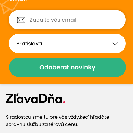
Bezkonkurenčná. Premasíruje
Opakovane navštev
všetky svaly aj tie o ktorých sme
Vynikajúca odborníč
doposiaľ ani netušili. Výborný
masáži odchádzam 
relax a následné uvoľnenie.
uvoľnená s ľahkou c
Určite sa k nej vrátim
Zobraziť hodnotenia (19)
Odoberať novinky
Prečo si vybrať túto ponuku
Rehabilitačná masérka so skúsenosťami z
odbornej praxe
S radosťou sme tu pre vás vždy,
keď hľadáte
správnu službu za férovú cenu.