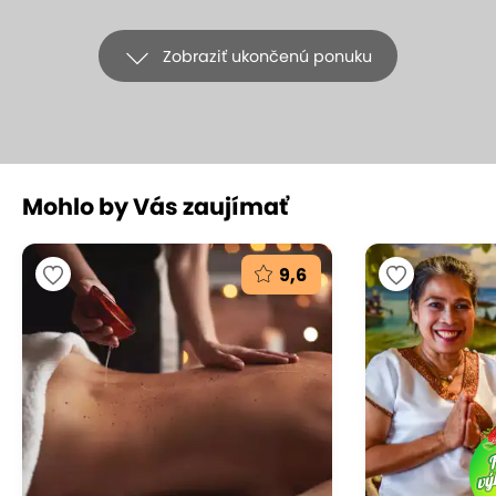
Zobraziť ukončenú ponuku
+9
Mohlo by Vás zaujímať
Odborné zdravotné masáže
od rehabilitačnej masérky – Masáže
9,6
Hulmanová
Masáže Hulmanová, Bratislava - Ružinov
(mapa)
9.8
Vynikajúce hodnotenie
Zverte svoje zdravie a pohodu do rúk rehabilitačnej
masérky so skúsenosťami z praxe na