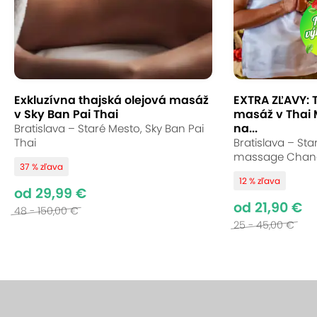
Exkluzívna thajská olejová masáž
EXTRA ZĽAVY: 
v Sky Ban Pai Thai
masáž v Thai
na...
Bratislava – Staré Mesto, Sky Ban Pai
Thai
Bratislava – Sta
massage Chan
37 % zľava
12 % zľava
od 29,99 €
od 21,90 €
48 - 150,00 €
25 - 45,00 €