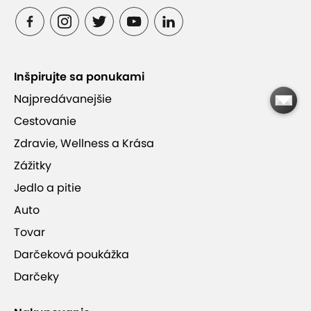
Zameranie na zdravotné masáže – mäkké
techniky a miofasciálne uvoľnenie
Možnosť dopriať si aj relaxačné procedúry
Inšpirujte sa ponukami
(napr. lávové kamene)
Najpredávanejšie
Cestovanie
Pokojné prostredie s dostupným parkovaním
Zdravie, Wellness a Krása
Zážitky
Jedlo a pitie
Auto
Masáže Hulmanová
Tovar
Darčeková poukážka
Darčeky