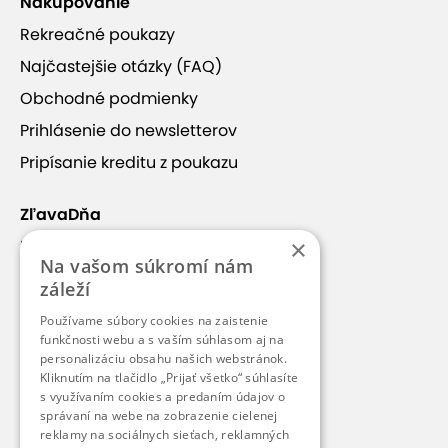
Nakupovanie
Rekreačné poukazy
Najčastejšie otázky (FAQ)
Obchodné podmienky
Prihlásenie do newsletterov
+11
Pripísanie kreditu z poukazu
ZľavaDňa
×
Náš príbeh
Masáže Hulmanová
nie sú len o relaxe, ale
Na vašom súkromí nám
Kontakt
predovšetkým o zdravotnej starostlivosti. Ako
záleží
rehabilitačná masérka s praxou na rehabilitáciách
Kariéra
Používame súbory cookies na zaistenie
sa
špecializuje na zdravotné masáže, ktoré
Blog
funkčnosti webu a s vaším súhlasom aj na
pomáhajú pri bolestiach chrbta, stuhnutých
personalizáciu obsahu našich webstránok.
Pre médiá
svaloch či po fyzickej záťaži.
Mäkké techniky a
Kliknutím na tlačidlo „Prijať všetko“ súhlasíte
s využívaním cookies a predaním údajov o
miofasciálne masáže sú účinnou cestou, ako
Pre partnerov
správaní na webe na zobrazenie cielenej
uvoľniť svaly, zlepšiť pohyblivosť a zmierniť
reklamy na sociálnych sieťach, reklamných