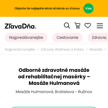
Objavte tie najlepšie letné atrakcie so zľavou
Viac
Najpredávanejšie
Cestovanie
Zdravie,
Najpredávanejšie
Zdravie, Wellness a Krása
Masáže
Odborné zdravotné masáže
od rehabilitačnej masérky –
Masáže Hulmanová
Masáže Hulmanová, Bratislava - Ružinov