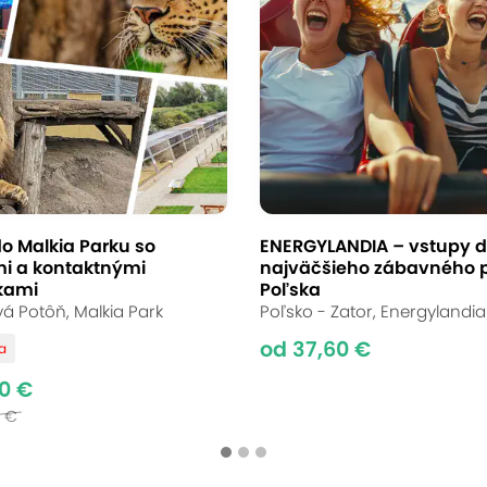
 lietanie pre 1 až 3
pilotovania
Dubová pri Modre
(mapa)
o Malkia Parku so
ENERGYLANDIA – vstupy 
i a kontaktnými
najväčšieho zábavného 
tkami
Poľska
á Potôň, Malkia Park
Poľsko - Zator, Energylandia
 zrazu uvedomujete, že vás vo vzduchu drží len
od 37,60 €
va
dce. Adrenalín stúpa, tep sa zrýchlil. Ale ten v
0 €
žné absolvovať počas celého roka.
0 €