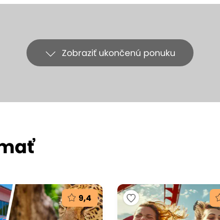
Zobraziť ukončenú ponuku
ímať
9,4