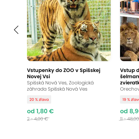
Svet je krajší zhora –
osoby s možnosťou 
bez obmedzení
SKY SPORT Flight School, Senica, Trnava, 
Vstupenky do ZOO v Spišskej
Vstup d
9.7
Vynikajúce hodnotenie
Novej Vsi
šelmam
zviera
Spišská Nová Ves, Zoologická
záhrada Spišská Nová Ves
Orechov
Podvozok sa odlepuje od zeme a vy si
20 % zľava
19 % zľa
vzďaľujete, tým rýchlejšie búši vaše sr
od 1,80 €
od 8,9
spomínať celý svoj život... Lety je mo
2 - 4,00 €
11 - 48,0