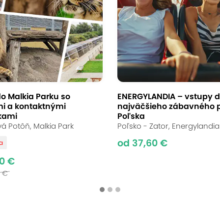
o Malkia Parku so
ENERGYLANDIA – vstupy 
i a kontaktnými
najväčšieho zábavného 
tkami
Poľska
á Potôň, Malkia Park
Poľsko - Zator, Energylandia
od 37,60 €
va
0 €
0 €