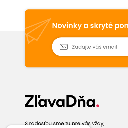
Vynikajúce hodno
9,7
205
hodnotení
Novinky a skryté po
Petra
10
6. júna 2026
Hodnotené:
EXTRA CENA: 30 min. let...
Perfektné! Bol to darček a veľmi
obdarovaných potešil. Bol to skvelý
zážitok. Super komunikácia, všetci bol
veľmi milí a ochotní. Odporúčam! 😊
Zobraziť 
S radosťou sme tu pre vás vždy,