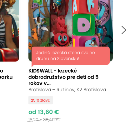
Ukončené
od 54,90 €
Až 41 % zľava
Bežná cena:
75 - 190,00 €
Jediná lezecká stena svojho
druhu na Slovensku!
do
KIDSWALL - lezecké
parku
dobrodružstvo pre deti od 5
rokov v...
Bratislava – Ružinov, K2 Bratislava
 motor a vztlak. Čím viac sa od zeme
25 % zľava
ýhľad! To je niečo, na čo budete
od 13,60 €
18,20 - 36,40 €