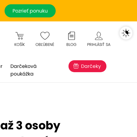
Pozrieť ponuku
KOŠÍK
OBĽÚBENÉ
BLOG
PRIHLÁSIŤ SA
r
Darčeková
Darčeky
poukážka
1 až 3 osoby