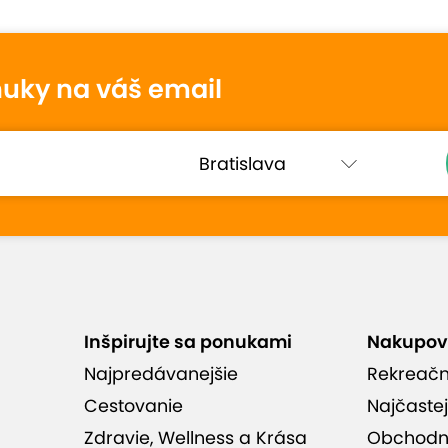
tenie
nuky na váš email
Martin
10
12. mája 2026
Hodnotené:
EXTRA CENA: 30 min.
Super zazitok, prijemna komunikacia,
ustretove jednanie, moznost vybrt
i
trasu. Splnilo ocakavania.
Inšpirujte sa ponukami
Nakupov
Najpredávanejšie
Rekreač
hodnotenia (205)
Cestovanie
Najčastej
Zdravie, Wellness a Krása
Obchodn