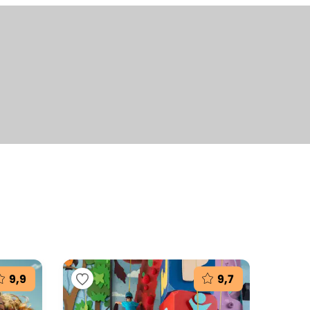
+7
fotografií
9,9
9,7