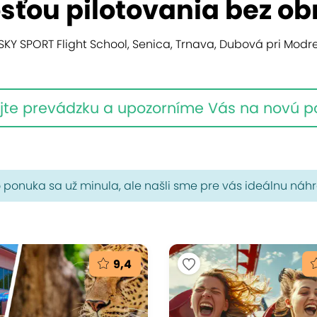
sťou pilotovania bez o
SKY SPORT Flight School, Senica, Trnava, Dubová pri Modr
jte prevádzku a upozorníme Vás na novú 
 ponuka sa už minula, ale našli sme pre vás ideálnu náh
9,4