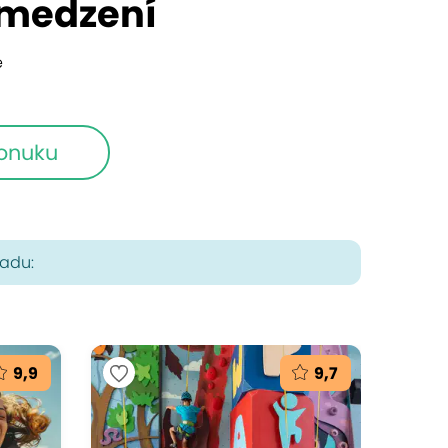
bmedzení
e
ponuku
radu:
9,9
9,7