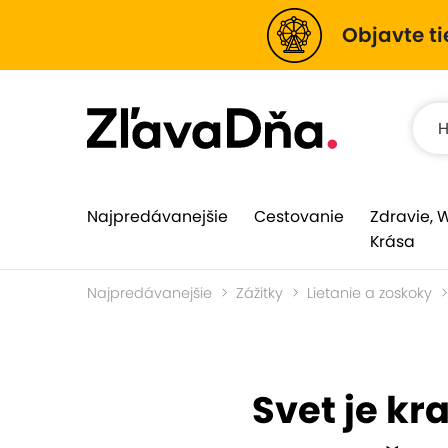
Objavte ti
Najpredávanejšie
Cestovanie
Zdravie, 
Krása
Najpredávanejšie
Zážitky
Lietanie a zoskoky
Svet je kra