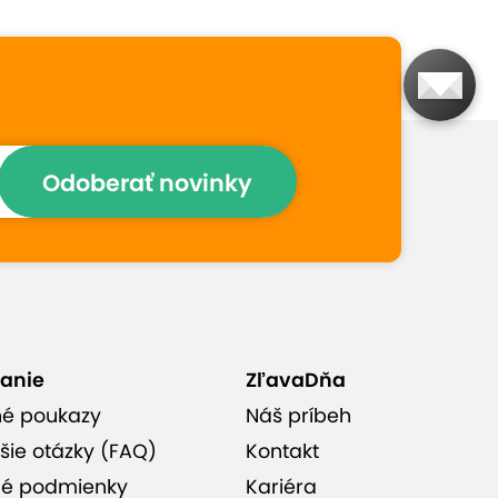
Prečo si vybrať túto
ponuku
Trasu si vyberiete vy
Odoberať novinky
S možnosťou pilotovania
Krásny výhľad z vtáčej
perspektívy
anie
ZľavaDňa
né poukazy
Náš príbeh
Odlet letiska v Senici
šie otázky (FAQ)
Kontakt
é podmienky
Kariéra