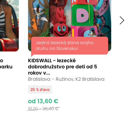
Jediná lezecká stena svojho
druhu na Slovensku!
do
KIDSWALL - lezecké
parku
dobrodružstvo pre deti od 5
rokov v...
Bratislava – Ružinov, K2 Bratislava
25 % zľava
od 13,60 €
18,20 - 36,40 €