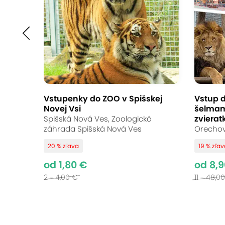
Vstupenky do ZOO v Spišskej
Vstup d
Novej Vsi
šelmam
zviera
Spišská Nová Ves, Zoologická
záhrada Spišská Nová Ves
Orechov
20 % zľava
19 % zľa
od 1,80 €
od 8,9
2 - 4,00 €
11 - 48,0