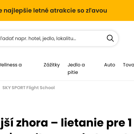
e najlepšie letné atrakcie so zľavou
Wellness a
Zážitky
Jedlo a
Auto
Tova
pitie
SKY SPORT Flight School
jší zhora – lietanie pre 