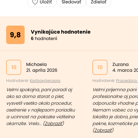
Uložiť
Sledovať
Zdielať
Vynikajúce hodnotenie
9,8
6
hodnotení
Michaela
Zuzana
10
10
21. apríla 2026
4. marca 2
Hodnotené:
Karboxyterapia
Hodnotené:
Procedúra "
Velmi spokojna, pani poradi aj
Velmi prijemna pani 
ako sa doma starat o plet,
profesionalne aj por
vysvetli vsetko okolo procedur,
odporucila vhodne p
osetrenie v najlepsom poriadku
Nemam vobec co vyt
a ucinnost na pokozke viditelna
lokalita je dobra, pri
okamzite. Vrelo... (
Zobraziť
)
pekne, kozmeticke pro
(
Zobraziť
)