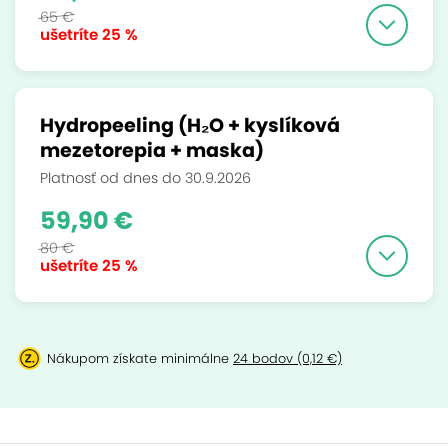
65 €
ušetríte
25 %
Hydropeeling (H₂O + kyslíková
mezetorepia + maska)
Platnosť od dnes do 30.9.2026
59,90 €
80 €
ušetríte
25 %
Nákupom získate minimálne
24 bodov (0,12 €)