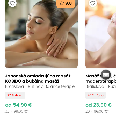
9,8
Japonská omladzujúca masáž
Masáž tváre, či
KOBIDO a bukálna masáž
maderoterapia 
Bratislava - Ružinov, Balance terapie
Bratislava - Ruž
27 % zľava
20 % zľava
od 54,90 €
od 23,90 €
75 - 90,00 €
30 - 60,00 €