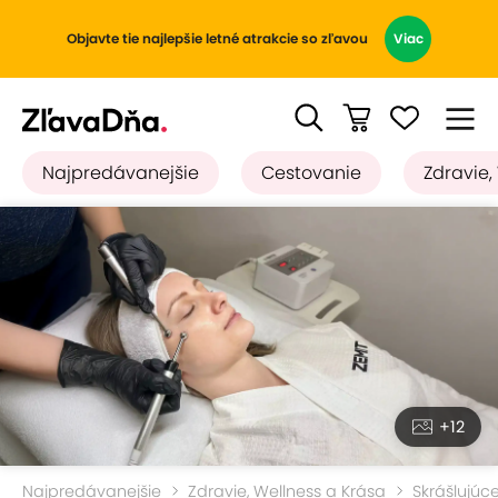
Objavte tie najlepšie letné atrakcie so zľavou
Viac
Najpredávanejšie
Cestovanie
Zdravie,
+12
Najpredávanejšie
Zdravie, Wellness a Krása
Skrášlujúc