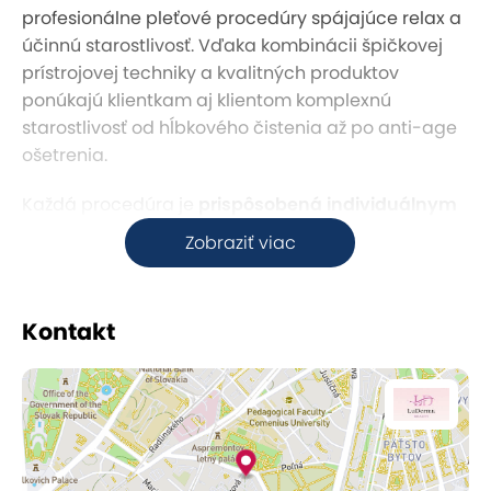
profesionálne pleťové procedúry spájajúce relax a
účinnú starostlivosť. Vďaka kombinácii špičkovej
prístrojovej techniky a kvalitných produktov
ponúkajú klientkam aj klientom komplexnú
starostlivosť od hĺbkového čistenia až po anti-age
ošetrenia.
Každá procedúra je
prispôsobená individuálnym
potrebám pleti
– od hydratačných ošetrení, cez
Zobraziť viac
liftingové terapie až po regeneračné kúry. V
príjemnom prostredí salónu si užijete chvíle
oddychu, zatiaľ čo sa odborníčka postará o zdravie
Kontakt
a krásu vašej pokožky.