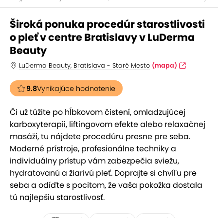
Široká ponuka procedúr starostlivosti
o pleť v centre Bratislavy v LuDerma
Beauty
LuDerma Beauty, Bratislava - Staré Mesto
(mapa)
9.8
Vynikajúce hodnotenie
Či už túžite po hĺbkovom čistení, omladzujúcej
karboxyterapii, liftingovom efekte alebo relaxačnej
masáži, tu nájdete procedúru presne pre seba.
Moderné prístroje, profesionálne techniky a
individuálny prístup vám zabezpečia sviežu,
hydratovanú a žiarivú pleť. Doprajte si chvíľu pre
seba a odíďte s pocitom, že vaša pokožka dostala
tú najlepšiu starostlivosť.