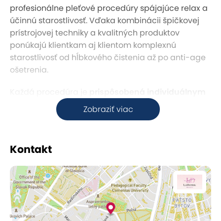
profesionálne pleťové procedúry spájajúce relax a
účinnú starostlivosť. Vďaka kombinácii špičkovej
prístrojovej techniky a kvalitných produktov
ponúkajú klientkam aj klientom komplexnú
starostlivosť od hĺbkového čistenia až po anti-age
ošetrenia.
Každá procedúra je
prispôsobená individuálnym
potrebám pleti
– od hydratačných ošetrení, cez
Zobraziť viac
liftingové terapie až po regeneračné kúry. V
príjemnom prostredí salónu si užijete chvíle
oddychu, zatiaľ čo sa odborníčka postará o zdravie
Kontakt
a krásu vašej pokožky.