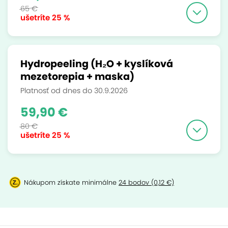
65 €
ušetríte
25 %
Hydropeeling (H₂O + kyslíková
mezetorepia + maska)
Platnosť od dnes do 30.9.2026
59,90 €
80 €
ušetríte
25 %
Nákupom získate minimálne
24 bodov (0,12 €)