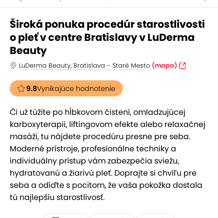
Široká ponuka procedúr starostlivosti
o pleť v centre Bratislavy v LuDerma
Beauty
LuDerma Beauty, Bratislava - Staré Mesto
(mapa)
9.8
Vynikajúce hodnotenie
Či už túžite po hĺbkovom čistení, omladzujúcej
karboxyterapii, liftingovom efekte alebo relaxačnej
masáži, tu nájdete procedúru presne pre seba.
Moderné prístroje, profesionálne techniky a
individuálny prístup vám zabezpečia sviežu,
hydratovanú a žiarivú pleť. Doprajte si chvíľu pre
seba a odíďte s pocitom, že vaša pokožka dostala
tú najlepšiu starostlivosť.