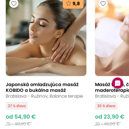
9,8
Japonská omladzujúca masáž
Masáž tváre, či
KOBIDO a bukálna masáž
maderoterapia 
Bratislava - Ružinov, Balance terapie
Bratislava - Ruž
27 % zľava
20 % zľava
od 54,90 €
od 23,90 €
75 - 90,00 €
30 - 60,00 €