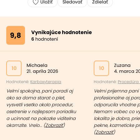
Uložiť
Sledovať
Zdielať
Vynikajúce hodnotenie
9,8
6
hodnotení
Michaela
Zuzana
10
10
21. apríla 2026
4. marca 2
Hodnotené:
Karboxyterapia
Hodnotené:
Procedúra "
Velmi spokojna, pani poradi aj
Velmi prijemna pani 
ako sa doma starat o plet,
profesionalne aj por
vysvetli vsetko okolo procedur,
odporucila vhodne p
osetrenie v najlepsom poriadku
Nemam vobec co vyt
a ucinnost na pokozke viditelna
lokalita je dobra, pri
okamzite. Vrelo... (
Zobraziť
)
pekne, kozmeticke pro
(
Zobraziť
)