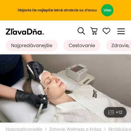
Objavte tie najlepšie letné atrakcie so zľavou
Viac
Najpredávanejšie
Cestovanie
Zdravie,
+12
Najpredávanejšie
Zdravie, Wellness a Krása
Skrášlujúc