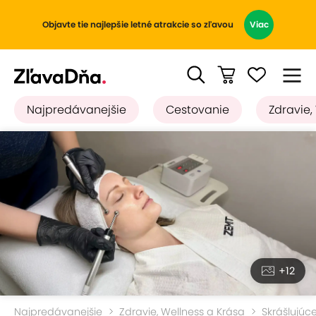
Objavte tie najlepšie letné atrakcie so zľavou
Viac
Najpredávanejšie
Cestovanie
Zdravie,
+12
Najpredávanejšie
Zdravie, Wellness a Krása
Skrášlujúc