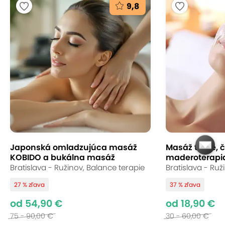
9,8
Japonská omladzujúca masáž
Masáž tváre, či
KOBIDO a bukálna masáž
maderoterapia 
Bratislava - Ružinov, Balance terapie
Bratislava - Ruž
27 % zľava
37 % zľava
od 54,90 €
od 18,90 €
75 - 90,00 €
30 - 60,00 €