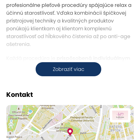
profesionálne pleťové procedúry spájajúce relax a
účinnú starostlivosť. Vďaka kombinácii špičkovej
prístrojovej techniky a kvalitných produktov
ponúkajú klientkam aj klientom komplexnú
starostlivosť od hĺbkového čistenia až po anti-age
ošetrenia.
Každá procedúra je
prispôsobená individuálnym
potrebám pleti
– od hydratačných ošetrení, cez
Zobraziť viac
liftingové terapie až po regeneračné kúry. V
príjemnom prostredí salónu si užijete chvíle
oddychu, zatiaľ čo sa odborníčka postará o zdravie
Kontakt
a krásu vašej pokožky.