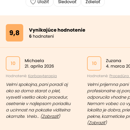
Uložiť
Sledovať
Zdielať
Vynikajúce hodnotenie
9,8
6
hodnotení
Michaela
Zuzana
10
10
21. apríla 2026
4. marca 2
Hodnotené:
Karboxyterapia
Hodnotené:
Procedúra "
Velmi spokojna, pani poradi aj
Velmi prijemna pani 
ako sa doma starat o plet,
profesionalne aj por
vysvetli vsetko okolo procedur,
odporucila vhodne p
osetrenie v najlepsom poriadku
Nemam vobec co vyt
a ucinnost na pokozke viditelna
lokalita je dobra, pri
okamzite. Vrelo... (
Zobraziť
)
pekne, kozmeticke pro
(
Zobraziť
)