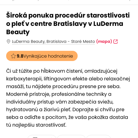
Široká ponuka procedúr starostlivosti
o pleť v centre Bratislavy v LuDerma
Beauty
LuDerma Beauty, Bratislava - Staré Mesto
(mapa)
9.8
Vynikajúce hodnotenie
Či už túžite po hĺbkovom čistení, omladzujúcej
karboxyterapii, liftingovom efekte alebo relaxačnej
masáži, tu nájdete procedúru presne pre seba.
Moderné prístroje, profesionálne techniky a
individuálny prístup vám zabezpečia sviežu,
hydratovanú a žiarivú pleť. Doprajte si chvíľu pre
seba a odíďte s pocitom, že vaša pokožka dostala
tú najlepšiu starostlivosť.