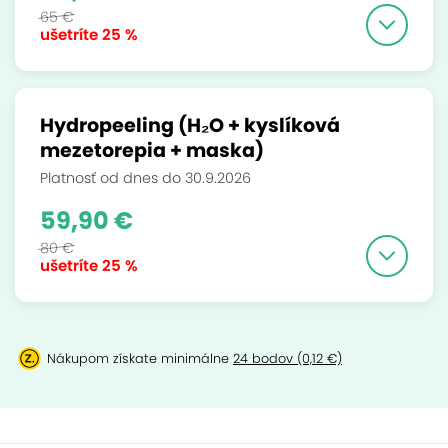
65 €
ušetríte
25 %
Hydropeeling (H₂O + kyslíková
mezetorepia + maska)
Platnosť od dnes do 30.9.2026
59,90 €
80 €
ušetríte
25 %
Nákupom získate minimálne
24 bodov (0,12 €)