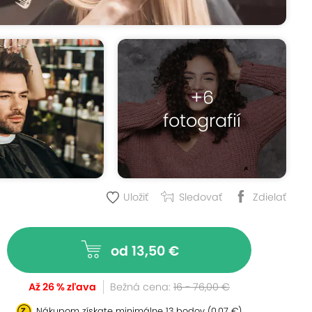
+6
fotografií
Uložiť
Sledovať
Zdielať
od 13,50 €
Až 26 % zľava
Bežná cena:
16 - 76,00 €
Nákupom získate minimálne
13 bodov
(0,07 €)