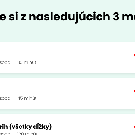
e si z nasledujúcich 3 m
osoba
30 minút
osoba
45 minút
rih (všetky dĺžky)
osoba
120 minút