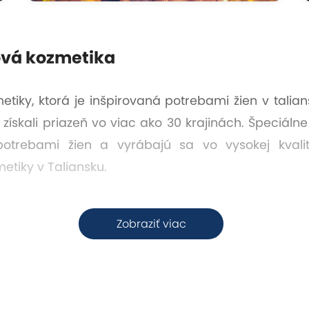
sová kozmetika
iky, ktorá je inšpirovaná potrebami žien v taliansk
ískali priazeň vo viac ako 30 krajinách. Špeciálne
potrebami žien a vyrábajú sa vo vysokej kvalit
etiky v Taliansku.
Zobraziť viac