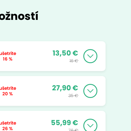
ožností
13,50 €
ušetríte
16 %
16 €
27,90 €
ušetríte
20 %
35 €
55,99 €
ušetríte
26 %
76 €