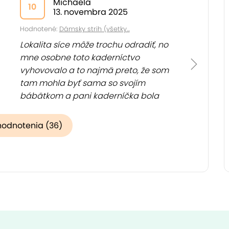
Michaela
10
13. novembra 2025
Hodnotené:
Dámsky strih (všetky...
Lokalita síce môže trochu odradiť, no
mne osobne toto kaderníctvo
vyhovovalo a to najmä preto, že som
tam mohla byť sama so svojím
bábätkom a pani kaderníčka bola
veľmi milá... (
Zobraziť
)
hodnotenia (36)