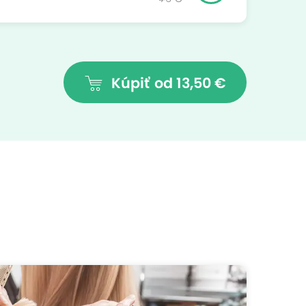
Kúpiť
od 13,50 €