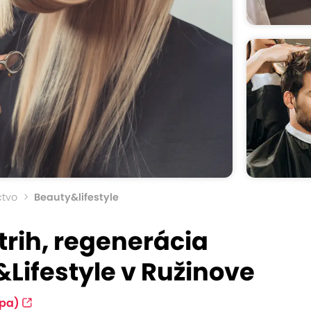
ctvo
Beauty&lifestyle
rih, regenerácia
&Lifestyle v Ružinove
pa)