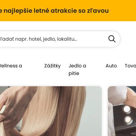
e najlepšie letné atrakcie so zľavou
Wellness a
Zážitky
Jedlo a
Auto
Tova
pitie