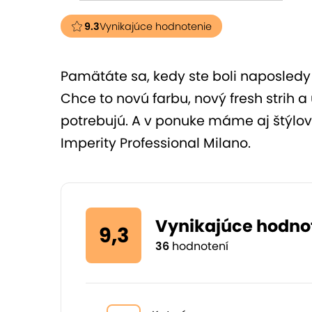
9.3
Vynikajúce hodnotenie
Pamätáte sa, kedy ste boli naposledy 
Chce to novú farbu, nový fresh strih a 
potrebujú. A v ponuke máme aj štýlový
Imperity Professional Milano.
Vynikajúce hodno
9,3
36
hodnotení