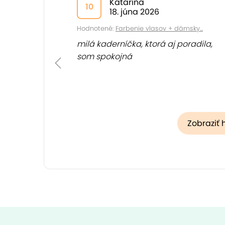
Katarína
10
18. júna 2026
Hodnotené:
Farbenie vlasov + dámsky...
milá kaderníčka, ktorá aj poradila,
som spokojná
Zobraziť 