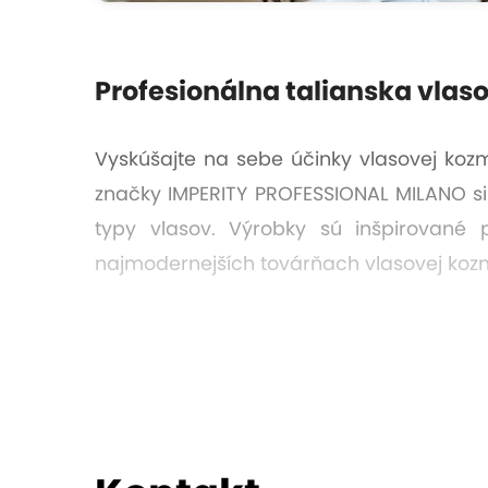
Profesionálna talianska vla
Vyskúšajte na sebe účinky vlasovej kozmet
značky IMPERITY PROFESSIONAL MILANO si z
typy vlasov. Výrobky sú inšpirované 
najmodernejších továrňach vlasovej kozm