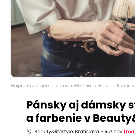
Najpredávanejšie
Zdravie, Wellness a Krása
Kaderní
Pánsky aj dámsky st
a farbenie v Beauty
Beauty&lifestyle, Bratislava – Ružinov
(ma