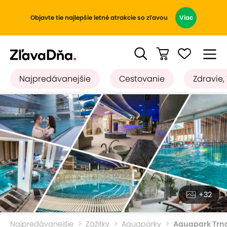
Objavte tie najlepšie letné atrakcie so zľavou
Viac
Najpredávanejšie
Cestovanie
Zdravie,
+32
Najpredávanejšie
Zážitky
Aquaparky
Aquapark Trn