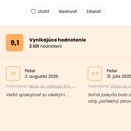
Uložiť
Sledovať
Zdielať
Vynikajúce hodnotenie
9,1
2 301
hodnotení
Peter
Peter
10
8,0
2. augusta 2026
31. júla 202
Hodnotené:
Vstup do wellness SPA -...
Hodnotené:
Vstup do so
Veľká spokojnosť so všetkým ...
Soľná jaskyňa bola 
vždy, perfektný zdravý