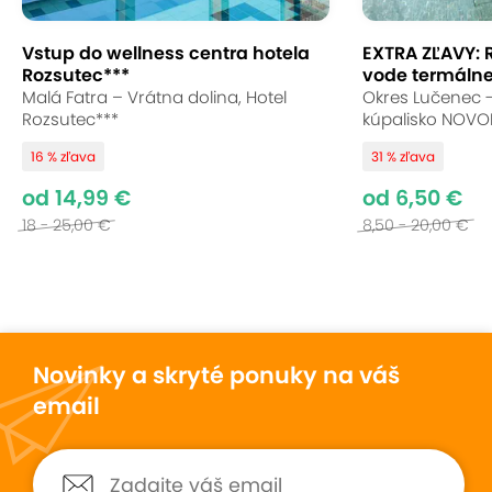
Vstup do wellness centra hotela
EXTRA ZĽAVY: 
Rozsutec***
vode termálneh
Malá Fatra – Vrátna dolina, Hotel
Okres Lučenec 
Rozsutec***
kúpalisko NOVO
16 % zľava
31 % zľava
od 14,99 €
od 6,50 €
18 - 25,00 €
8,50 - 20,00 €
Novinky a skryté ponuky na váš
email