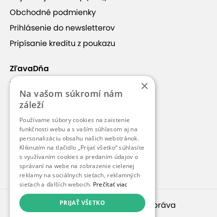
Obchodné podmienky
Prihlásenie do newsletterov
Pripísanie kreditu z poukazu
ZľavaDňa
×
Náš príbeh
Na vašom súkromí nám
Kontakt
záleží
Kariéra
Používame súbory cookies na zaistenie
funkčnosti webu a s vaším súhlasom aj na
Blog
personalizáciu obsahu našich webstránok.
Pre médiá
Kliknutím na tlačidlo „Prijať všetko“ súhlasíte
s využívaním cookies a predaním údajov o
Pre partnerov
správaní na webe na zobrazenie cielenej
reklamy na sociálnych sieťach, reklamných
sieťach a ďalších weboch.
Prečítať viac
PRIJAŤ VŠETKO
© 2010 – 2026
inspirago s. r. o.
. Všetky práva