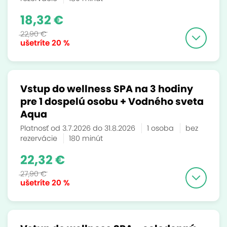
18,32 €
22,90 €
ušetríte
20 %
Vstup do wellness SPA na 3 hodiny
pre 1 dospelú osobu + Vodného sveta
Aqua
Platnosť od 3.7.2026 do 31.8.2026
1 osoba
bez
rezervácie
180 minút
22,32 €
27,90 €
ušetríte
20 %