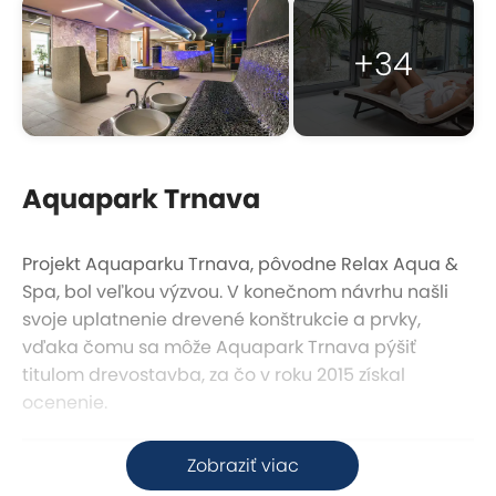
+34
Aquapark Trnava
Projekt Aquaparku Trnava, pôvodne Relax Aqua &
Spa, bol veľkou výzvou. V konečnom návrhu našli
svoje uplatnenie drevené konštrukcie a prvky,
vďaka čomu sa môže Aquapark Trnava pýšiť
titulom drevostavba, za čo v roku 2015 získal
ocenenie.
Zobraziť viac