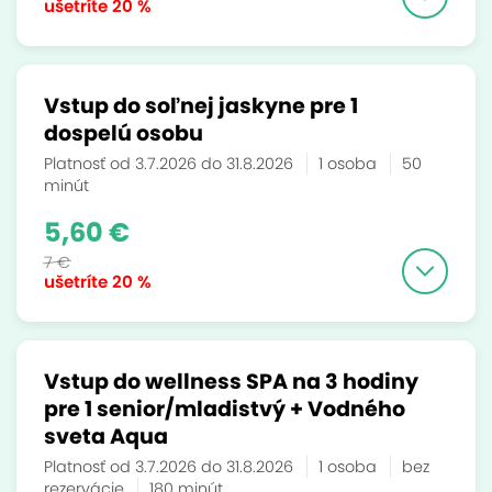
ušetríte
20 %
Vstup do soľnej jaskyne pre 1
dospelú osobu
Platnosť od 3.7.2026 do 31.8.2026
1 osoba
50
minút
5,60 €
7 €
ušetríte
20 %
Vstup do wellness SPA na 3 hodiny
pre 1 senior/mladistvý + Vodného
sveta Aqua
Platnosť od 3.7.2026 do 31.8.2026
1 osoba
bez
rezervácie
180 minút