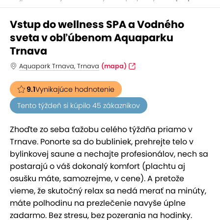
Vstup do wellness SPA a Vodného
sveta v obľúbenom Aquaparku
Trnava
Aquapark Trnava, Trnava
(mapa)
9.1
Vynikajúce hodnotenie
Tento týždeň si kúpilo 45 zákazníkov
Zhoďte zo seba ťažobu celého týždňa priamo v
Trnave. Ponorte sa do bubliniek, prehrejte telo v
bylinkovej saune a nechajte profesionálov, nech sa
postarajú o váš dokonalý komfort (plachtu aj
osušku máte, samozrejme, v cene). A pretože
vieme, že skutočný relax sa nedá merať na minúty,
máte polhodinu na prezlečenie navyše úplne
zadarmo. Bez stresu, bez pozerania na hodinky.