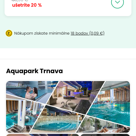
ušetríte
20 %
Nákupom získate minimálne
18 bodov (0,09 €)
Aquapark Trnava