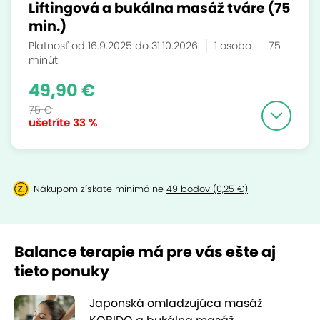
Liftingová a bukálna masáž tváre (75
min.)
Platnosť od 16.9.2025 do 31.10.2026
1 osoba
75
minút
49,90 €
75 €
ušetríte
33 %
Nákupom získate minimálne
49 bodov (0,25 €)
Balance terapie má pre vás ešte aj
tieto ponuky
Japonská omladzujúca masáž