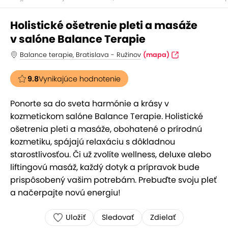
Holistické ošetrenie pleti a masáže
v salóne Balance Terapie
Balance terapie, Bratislava - Ružinov
(mapa)
9.8
Vynikajúce hodnotenie
Ponorte sa do sveta harmónie a krásy v
kozmetickom salóne Balance Terapie. Holistické
ošetrenia pleti a masáže, obohatené o prírodnú
kozmetiku, spájajú relaxáciu s dôkladnou
starostlivosťou. Či už zvolíte wellness, deluxe alebo
liftingovú masáž, každý dotyk a prípravok bude
prispôsobený vašim potrebám. Prebuďte svoju pleť
a načerpajte novú energiu!
Uložiť
Sledovať
Zdielať