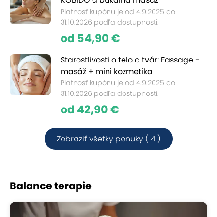
KOBIDO a bukálna masáž
Platnosť kupónu je od 4.9.2025 do
31.10.2026 podľa dostupnosti.
od 54,90 €
Starostlivosti o telo a tvár: Fassage -
masáž + mini kozmetika
Platnosť kupónu je od 4.9.2025 do
31.10.2026 podľa dostupnosti.
od 42,90 €
Zobraziť všetky ponuky ( 4 )
Balance terapie