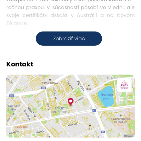
ročnou praxou. V súčasnosti pôsobí vo Viedni, ale
svoje certifikáty získala v Austrálii a na Novom
Zélande.
V salóne si môžete vybrať z rôznych druhov masáží,
Zobraziť viac
ako sú napr.
aromaterapeutická
, či
deep tissue
(hĺbková) masáž, alebo havajská masáž
Lomi Lomi
,
banková a relaxačná masáž. Ale poskytnú aj
Kontakt
pleťové ošetrenie ako
peeling
a
zábal
.