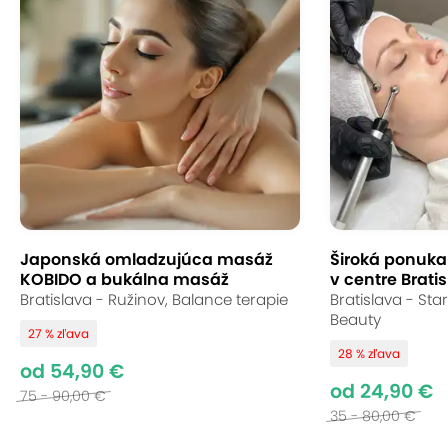
Japonská omladzujúca masáž
Široká ponuka s
KOBIDO a bukálna masáž
v centre Bratis
Bratislava - Ružinov, Balance terapie
Bratislava - St
Beauty
27 % zľava
28 % zľava
od 54,90 €
od 24,90 €
75 - 90,00 €
35 - 80,00 €