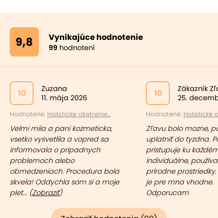
Vynikajúce hodnotenie
9,8
99
hodnotení
Zuzana
Zákazník Z
10
10
11. mája 2026
25. decemb
Hodnotené:
Holisticke ošetrenie...
Hodnotené:
Holistické o
Velmi mila a pani kozmeticka,
Zľavu bolo mozne, p
vsetko vysvetlila a vopred sa
uplatniť do tyzdna. P
informovala o pripadnych
pristupuje ku každé
problemoch alebo
individuálne, používa
obmedzeniach. Procedura bola
prírodne prostriedky.
skvela! Oddychla som si a moje
je pre mna vhodne.
plet... (
Zobraziť
)
Odporucam