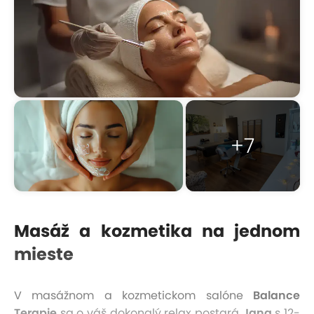
+7
Masáž a kozmetika na jednom
mieste
V masážnom a kozmetickom salóne
Balance
Terapie
sa o váš dokonalý relax postará
Jana
s 12-