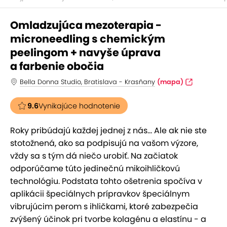
Omladzujúca mezoterapia -
microneedling s chemickým
peelingom + navyše úprava
a farbenie obočia
Bella Donna Studio, Bratislava - Krasňany
(mapa)
9.6
Vynikajúce hodnotenie
Roky pribúdajú každej jednej z nás... Ale ak nie ste
stotožnená, ako sa podpisujú na vašom výzore,
vždy sa s tým dá niečo urobiť. Na začiatok
odporúčame túto jedinečnú mikoihličkovú
technológiu. Podstata tohto ošetrenia spočíva v
aplikácii špeciálnych prípravkov špeciálnym
vibrujúcim perom s ihličkami, ktoré zabezpečia
zvýšený účinok pri tvorbe kolagénu a elastínu - a