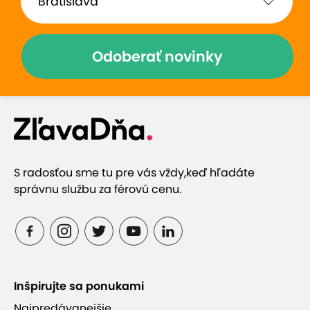
Odoberať novinky
S radosťou sme tu pre vás vždy,
keď hľadáte
správnu službu za férovú cenu.
Inšpirujte sa ponukami
Najpredávanejšie