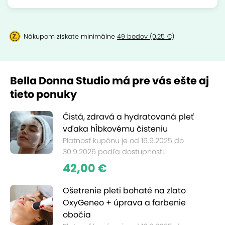
Nákupom získate minimálne
49 bodov (0,25 €)
Bella Donna Studio má pre vás ešte aj
tieto ponuky
Čistá, zdravá a hydratovaná pleť
vďaka hĺbkovému čisteniu
Platnosť kupónu je od 16.9.2025 do
30.9.2026 podľa dostupnosti.
42,00 €
Ošetrenie pleti bohaté na zlato
OxyGeneo + úprava a farbenie
obočia