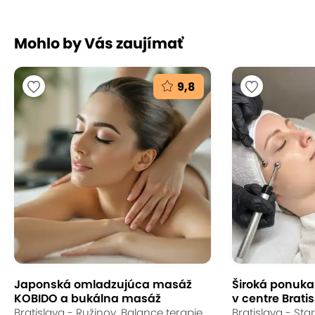
Mohlo by Vás zaujímať
9,8
Japonská omladzujúca masáž
Široká ponuka s
KOBIDO a bukálna masáž
v centre Bratis
Bratislava - Ružinov, Balance terapie
Bratislava - St