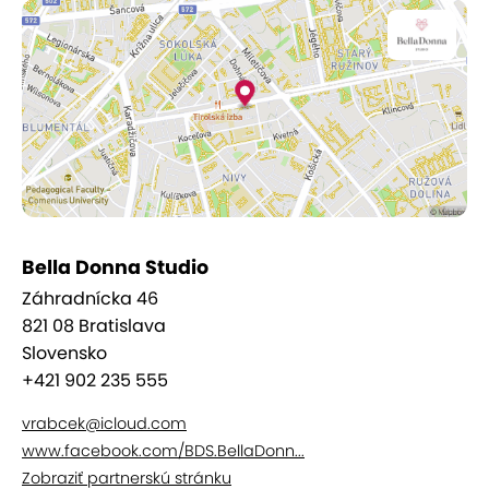
Omladenie pokožky s hydratáciou a
revitalizáciou
Odstránenie vrások
Odstraňovanie a vyhladenie jazvičiek po
akné
Zjemnenie a vyhladenie strií
Celkové omladenie a ozdravenie pokožky
tváre a tela
Bella Donna Studio
Výsledky sú okamžite viditeľné
Záhradnícka 46
821 08 Bratislava
Ošetrenie sa odporúča vo forme kúry
Slovensko
pozostávajúcej z 3 - 5 sedení.
+421 902 235 555
vrabcek@icloud.com
www.facebook.com/BDS.BellaDonn...
Zobraziť partnerskú stránku