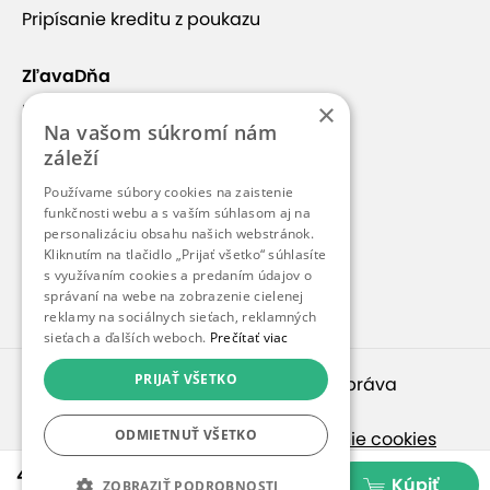
Pripísanie kreditu z poukazu
ZľavaDňa
×
Náš príbeh
Na vašom súkromí nám
Kontakt
záleží
Kariéra
Používame súbory cookies na zaistenie
funkčnosti webu a s vaším súhlasom aj na
Blog
personalizáciu obsahu našich webstránok.
Pre médiá
Kliknutím na tlačidlo „Prijať všetko“ súhlasíte
s využívaním cookies a predaním údajov o
Pre partnerov
správaní na webe na zobrazenie cielenej
reklamy na sociálnych sieťach, reklamných
sieťach a ďalších weboch.
Prečítať viac
PRIJAŤ VŠETKO
© 2010 – 2026
inspirago s. r. o.
. Všetky práva
vyhradené.
ODMIETNUŤ VŠETKO
Ochrana osobných údajov
|
Nastavenie cookies
49,90 €
Ak hľadáte ponuky v češtine, pozrite sa na
Kúpiť
ZOBRAZIŤ PODROBNOSTI