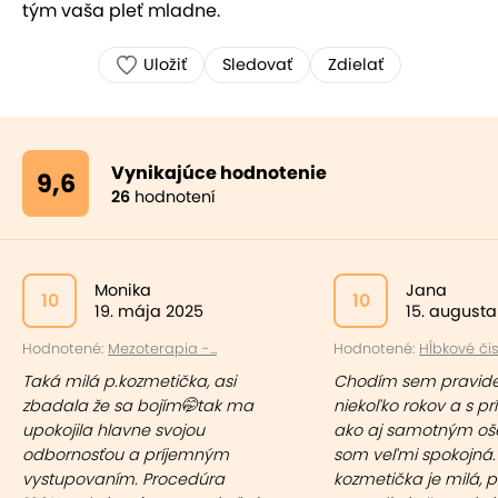
tým vaša pleť mladne.
Uložiť
Sledovať
Zdielať
Vynikajúce hodnotenie
9,6
26
hodnotení
Monika
Jana
10
10
19. mája 2025
15. augusta
Hodnotené:
Mezoterapia -...
Hodnotené:
Hĺbkové čist
Taká milá p.kozmetička, asi
Chodím sem pravide
zbadala že sa bojím🤭tak ma
niekoľko rokov a s p
upokojila hlavne svojou
ako aj samotným oš
odbornosťou a príjemným
som veľmi spokojná.
vystupovaním. Procedúra
kozmetička je milá, p