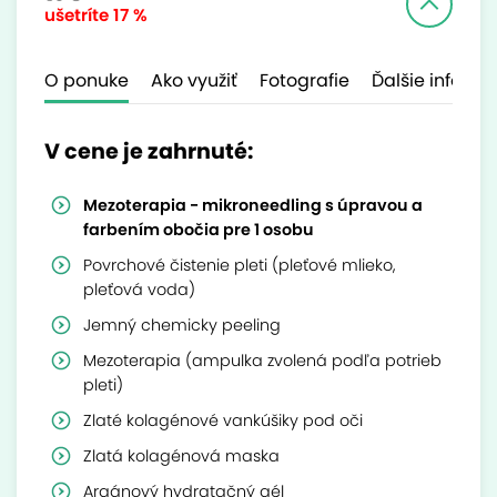
ušetríte
17 %
O ponuke
Ako využiť
Fotografie
Ďalšie inform
V cene je zahrnuté:
Mezoterapia - mikroneedling s úpravou a
farbením obočia pre 1 osobu
Povrchové čistenie pleti (pleťové mlieko,
pleťová voda)
Jemný chemicky peeling
Mezoterapia (ampulka zvolená podľa potrieb
pleti)
Zlaté kolagénové vankúšiky pod oči
Zlatá kolagénová maska
Argánový hydratačný gél