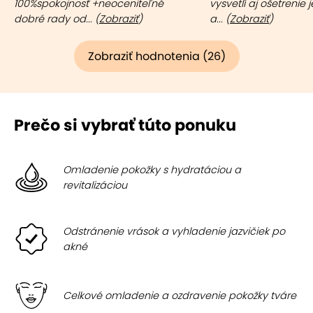
100%spokojnosť +neoceniteľné
vysvetlí aj ošetrenie 
dobré rady od... (
Zobraziť
)
a... (
Zobraziť
)
Zobraziť hodnotenia (26)
Prečo si vybrať túto ponuku
Omladenie pokožky s hydratáciou a
revitalizáciou
Odstránenie vrások a vyhladenie jazvičiek po
akné
Celkové omladenie a ozdravenie pokožky tváre