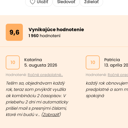
Uložiť
Sledovať
Zdielať
Vynikajúce hodnotenie
9,6
1 960
hodnotení
Katarína
Patricia
10
10
5. augusta 2026
13. apríla 2
Hodnotené:
Ročné predplatné...
Hodnotené:
Ročné pred
Teším sa, objednávam každý
každý rok obnovuje
rok, teraz som prvýkrát využila
predplatné a som m
ak kombináciu 2 časopisov. V
spokojná
priebehu 2 dni mi automaticky
prišiel mail s presnými číslami,
ktoré mi budú v... (
Zobraziť
)