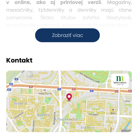
v online, ako aj printovej verzii.
Magazíny,
mesačníky, týždenníky a denníky majú rôzne
zameranie. Škála titulov zahŕňa lifestylové,
spoločenské, odborné, ekonomické či detské témy.
Zobraziť viac
Kontakt