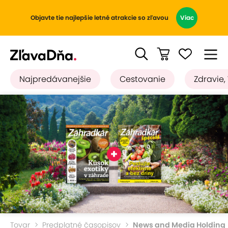
Objavte tie najlepšie letné atrakcie so zľavou
Viac
Najpredávanejšie
Cestovanie
Zdravie,
Tovar
Predplatné časopisov
News and Media Holding