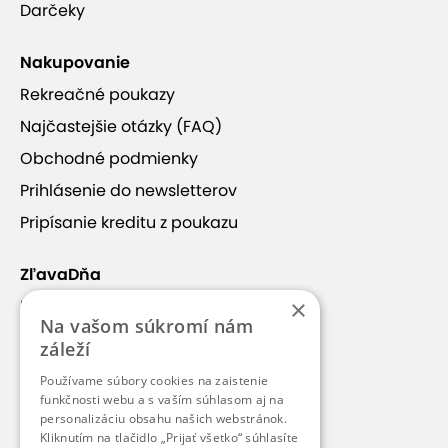
Darčeky
Nakupovanie
Rekreačné poukazy
Najčastejšie otázky (FAQ)
Obchodné podmienky
Prihlásenie do newsletterov
Pripísanie kreditu z poukazu
ZľavaDňa
×
Náš príbeh
Na vašom súkromí nám
Kontakt
záleží
Kariéra
Používame súbory cookies na zaistenie
funkčnosti webu a s vaším súhlasom aj na
Blog
personalizáciu obsahu našich webstránok.
Pre médiá
Kliknutím na tlačidlo „Prijať všetko“ súhlasíte