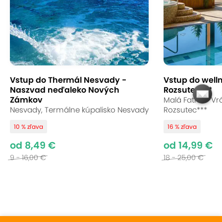
Vstup do Thermál Nesvady -
Vstup do well
Naszvad neďaleko Nových
Rozsutec***
Zámkov
Malá Fatra – Vrá
Nesvady, Termálne kúpalisko Nesvady
Rozsutec***
10 % zľava
16 % zľava
od 8,49 €
od 14,99 €
9 - 16,00 €
18 - 25,00 €