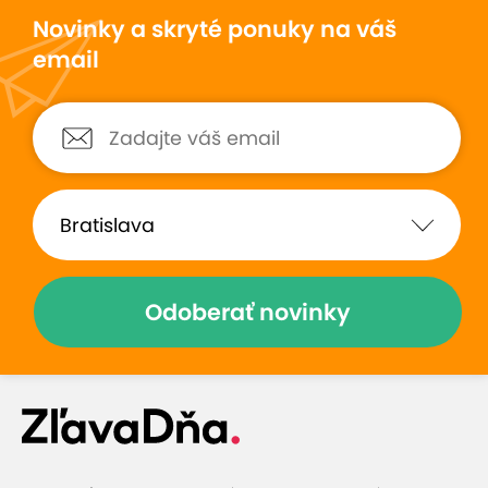
Novinky a skryté ponuky na váš
email
Odoberať novinky