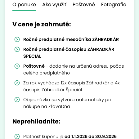
O ponuke
Ako využiť
Poštovné
Fotografie
Ďa
V cene je zahrnuté:
Ročné predplatné mesačníka ZÁHRADKÁR
Ročné predplatné časopisu ZÁHRADKÁR
ŠPECIÁL
Poštovné
- dodanie na určenú adresu počas
celého predplatného
Za rok vychádza 12x časopis Záhradkár a 4x
časopis Záhradkár Špeciál
Objednávka sa vytvára automaticky pri
nákupe na ZľavaDňa
Neprehliadnite:
Platnosť kupónu je
od 1.1.2026 do 30.9.2026
.