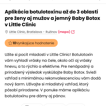
Aplikácia botulotoxínu až do 3 oblastí
pre ženy aj mužov a jemný Baby Botox
v Little Clinic
Little Clinic, Bratislava - Ružinov
(mapa)
10
Vynikajúce hodnotenie
Užite si pocit mladosti v Little Clinic! Botulotoxín
vám vyhladí vrásky na čele, okolo očí aj vrásky
hnevu, a to rýchlo a efektívne. Pre nenápadný a
prirodzený výsledok vyskúšajte Baby Botox. Svieži
vzhľad s minimálnou rekonvalescenciou vám dodá
nový šarm. Užívajte si mladistvý vzhľad, ktorý
pôsobí prirodzene. V ponuke máme aplikáciu
botulotoxínu pre dámy aj pánov.