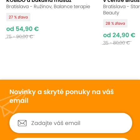
KOBIDO a bukálna masáž
v centre Bratis
Bratislava - Ružinov, Balance terapie
Bratislava - St
Beauty
27 % zľava
28 % zľava
od 54,90 €
od 24,90 €
75 - 90,00 €
35 - 80,00 €
Novinky a skryté ponuky na váš
email