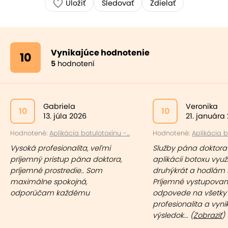
Uložiť
Sledovať
Zdielať
Vynikajúce hodnotenie
10
5
hodnotení
Gabriela
Veronika
10
10
13. júla 2026
21. januára
Hodnotené:
Aplikácia botulotoxínu -...
Hodnotené:
Aplikácia bo
Vysoká profesionalita, veľmi
Služby pána doktora
príjemný pristup pána doktora,
aplikácii botoxu využi
príjemné prostredie.. Som
druhýkrát a hodlám s
maximálne spokojná,
Príjemné vystupovani
odporúčam každému
odpovede na všetky 
profesionalita a vyni
výsledok... (
Zobraziť
)