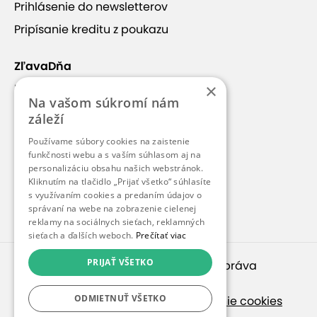
Prihlásenie do newsletterov
Pripísanie kreditu z poukazu
ZľavaDňa
×
Náš príbeh
Na vašom súkromí nám
Kontakt
záleží
Kariéra
Používame súbory cookies na zaistenie
funkčnosti webu a s vaším súhlasom aj na
Blog
personalizáciu obsahu našich webstránok.
Pre médiá
Kliknutím na tlačidlo „Prijať všetko“ súhlasíte
s využívaním cookies a predaním údajov o
Pre partnerov
správaní na webe na zobrazenie cielenej
reklamy na sociálnych sieťach, reklamných
sieťach a ďalších weboch.
Prečítať viac
PRIJAŤ VŠETKO
© 2010 – 2026
inspirago s. r. o.
. Všetky práva
vyhradené.
ODMIETNUŤ VŠETKO
Ochrana osobných údajov
|
Nastavenie cookies