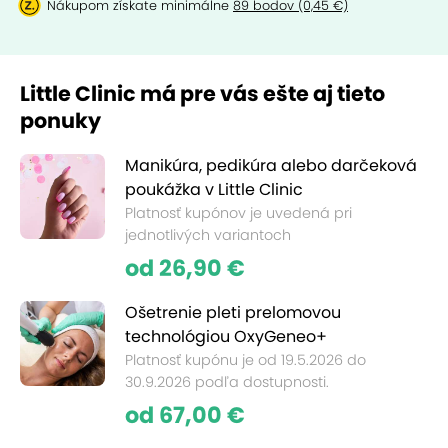
Nákupom získate minimálne
89 bodov (0,45 €)
Little Clinic má pre vás ešte aj tieto
ponuky
Manikúra, pedikúra alebo darčeková
poukážka v Little Clinic
Platnosť kupónov je uvedená pri
jednotlivých variantoch
od 26,90 €
Ošetrenie pleti prelomovou
technológiou OxyGeneo+
Platnosť kupónu je od 19.5.2026 do
30.9.2026 podľa dostupnosti.
od 67,00 €