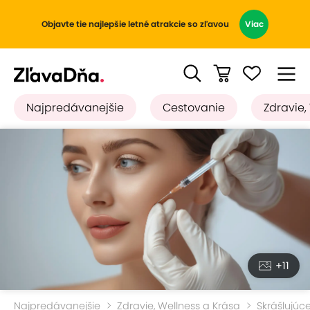
Objavte tie najlepšie letné atrakcie so zľavou
Viac
Najpredávanejšie
Cestovanie
Zdravie,
+11
Najpredávanejšie
Zdravie, Wellness a Krása
Skrášlujúc