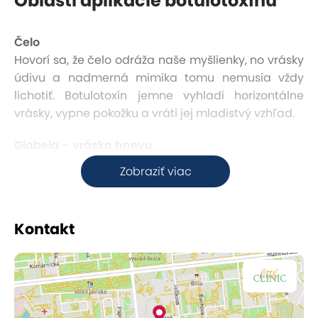
Oblasti aplikácie botulotoxínu
Čelo
Hovorí sa, že čelo odráža naše myšlienky, no vrásky
údivu a nadmerná mimika tomu nemusia vždy
lichotiť. Botulotoxín jemne vyhladí horizontálne
vrásky, vypne pokožku a vráti jej mladistvý vzhľad.
Glabela – vráska hnevu
Vráska hnevu je prvým signálom starnutia, ktorý
Zobraziť viac
vzniká nadmernou dynamikou mimických svalov. S
botulotoxínom však môžete túto nežiaducu známku
času zjemniť a obnoviť hladkosť vašej pleti.
Kontakt
Okolie očí
Botulotoxín dokáže vyhladiť vrásky pri vonkajších
kútikoch očí a dodá vášmu pohľadu sviežosť.
Bonusom je jemné nadvihnutie obočia, ktoré otvorí