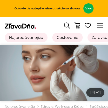
Objavte tie najlepšie letné atrakcie so zľavou
Viac
Najpredávanejšie
Cestovanie
Zdravie,
+11
Najpredávanejšie
Zdravie, Wellness a Krása
Skrášlujúc