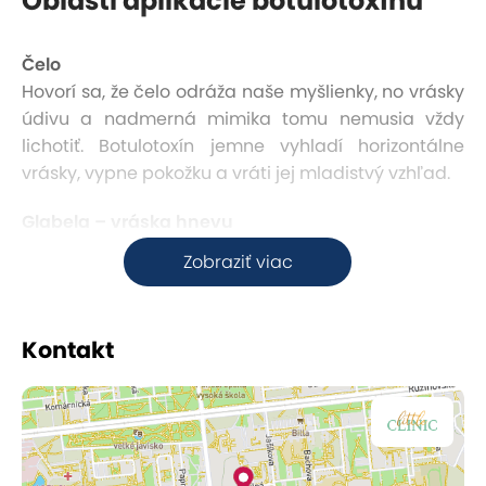
Oblasti aplikácie botulotoxínu
Čelo
Hovorí sa, že čelo odráža naše myšlienky, no vrásky
údivu a nadmerná mimika tomu nemusia vždy
lichotiť. Botulotoxín jemne vyhladí horizontálne
vrásky, vypne pokožku a vráti jej mladistvý vzhľad.
Glabela – vráska hnevu
Vráska hnevu je prvým signálom starnutia, ktorý
Zobraziť viac
vzniká nadmernou dynamikou mimických svalov. S
botulotoxínom však môžete túto nežiaducu známku
času zjemniť a obnoviť hladkosť vašej pleti.
Kontakt
Okolie očí
Botulotoxín dokáže vyhladiť vrásky pri vonkajších
kútikoch očí a dodá vášmu pohľadu sviežosť.
Bonusom je jemné nadvihnutie obočia, ktoré otvorí