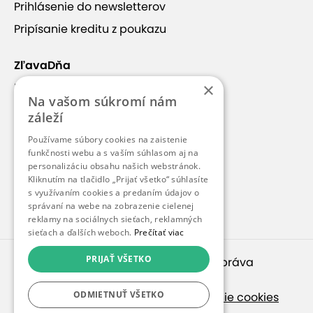
Prihlásenie do newsletterov
Pripísanie kreditu z poukazu
ZľavaDňa
×
Náš príbeh
Na vašom súkromí nám
Kontakt
záleží
Kariéra
Používame súbory cookies na zaistenie
funkčnosti webu a s vaším súhlasom aj na
Blog
personalizáciu obsahu našich webstránok.
Pre médiá
Kliknutím na tlačidlo „Prijať všetko“ súhlasíte
s využívaním cookies a predaním údajov o
Pre partnerov
správaní na webe na zobrazenie cielenej
reklamy na sociálnych sieťach, reklamných
sieťach a ďalších weboch.
Prečítať viac
PRIJAŤ VŠETKO
© 2010 – 2026
inspirago s. r. o.
. Všetky práva
vyhradené.
ODMIETNUŤ VŠETKO
Ochrana osobných údajov
|
Nastavenie cookies