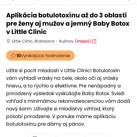
Aplikácia botulotoxínu až do 3 oblastí
pre ženy aj mužov a jemný Baby Botox
v Little Clinic
Little Clinic, Bratislava - Ružinov
(mapa)
10
Vynikajúce hodnotenie
Užite si pocit mladosti v Little Clinic! Botulotoxín
vám vyhladí vrásky na čele, okolo očí aj vrásky
hnevu, a to rýchlo a efektívne. Pre nenápadný a
prirodzený výsledok vyskúšajte Baby Botox. Svieži
vzhľad s minimálnou rekonvalescenciou vám dodá
nový šarm. Užívajte si mladistvý vzhľad, ktorý
pôsobí prirodzene. V ponuke máme aplikáciu
botulotoxínu pre dámy aj pánov.