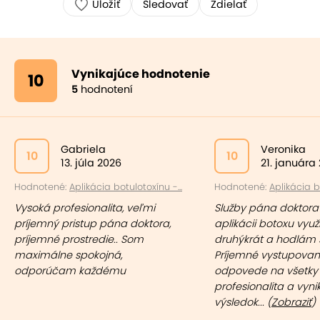
Uložiť
Sledovať
Zdielať
Vynikajúce hodnotenie
10
5
hodnotení
Gabriela
Veronika
10
10
13. júla 2026
21. januára
Hodnotené:
Aplikácia botulotoxínu -...
Hodnotené:
Aplikácia bo
Vysoká profesionalita, veľmi
Služby pána doktora
príjemný pristup pána doktora,
aplikácii botoxu využi
príjemné prostredie.. Som
druhýkrát a hodlám s
maximálne spokojná,
Príjemné vystupovani
odporúčam každému
odpovede na všetky 
profesionalita a vyni
výsledok... (
Zobraziť
)