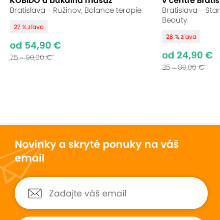
KOBIDO a bukálna masáž
v centre Bratis
Bratislava - Ružinov, Balance terapie
Bratislava - St
Beauty
27 % zľava
28 % zľava
od 54,90 €
od 24,90 €
75 - 90,00 €
35 - 80,00 €
Novinky a skryté ponuky na váš
email