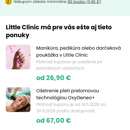
Nákupom získate minimálne
89 bodov (0,45 €)
Little Clinic má pre vás ešte aj tieto
ponuky
Manikúra, pedikúra alebo darčeková
poukážka v Little Clinic
Platnosť kupónov je uvedená pri
jednotlivých variantoch
od 26,90 €
Ošetrenie pleti prelomovou
technológiou OxyGeneo+
Platnosť kupónu je od 19.5.2026 do
30.9.2026 podľa dostupnosti.
od 67,00 €