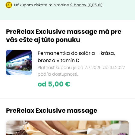
Nákupom získate minimálne
9 bodov (0,05 €)
PreRelax Exclusive massage má pre
vás ešte aj túto ponuku
Permanentka do solária – krása,
bronz a vitamín D
Platnosť kupónu je od 7.7.2026 do 3.1.2027
podľa dostupnosti.
od 5,00 €
PreRelax Exclusive massage