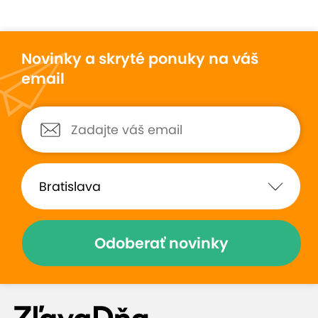
Novinky a skryté ponuky na váš
email
Odoberať novinky