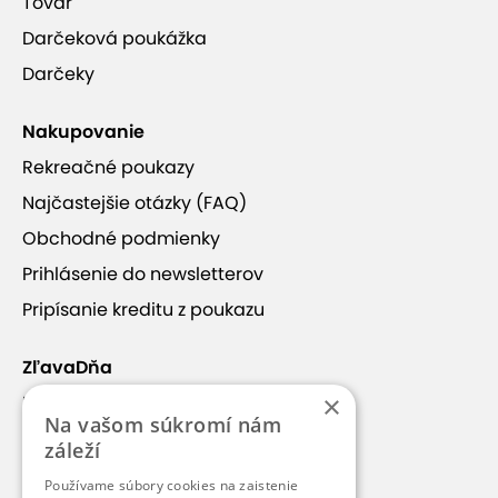
Tovar
Darčeková poukážka
Darčeky
Nakupovanie
Rekreačné poukazy
Najčastejšie otázky (FAQ)
Obchodné podmienky
Prihlásenie do newsletterov
Pripísanie kreditu z poukazu
ZľavaDňa
×
Náš príbeh
Na vašom súkromí nám
Kontakt
záleží
Kariéra
Používame súbory cookies na zaistenie