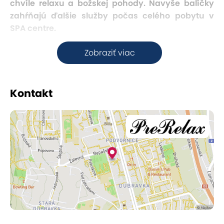
chvíle relaxu a božskej pohody. Navyše balíčky
zahŕňajú ďalšie služby počas celého pobytu v
SPA centre.
Zobraziť viac
Thajská láska
Táto masáž je možná len pre zamilované páry,
Kontakt
ktoré si pri spoločnej masáži s dvomi Thajkami
upevnia vzťah a rozkvitne im láska. Masáž
vykonávajú kvalifikované thajské terapeutky s
dlhoročnou praxou školenou v prominentnej škole
klasickej thajskej masáže v kláštore Wat Pho v
Bangkoku. Je to veľmi obľúbená
aromaterapeutická procedúra, ktorá spája
pôsobenie tropických vôní s upokojujúcou
masážou zamilovaného páru.