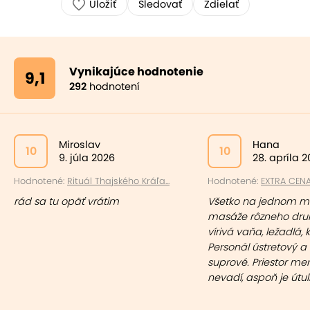
Uložiť
Sledovať
Zdielať
Vynikajúce hodnotenie
9,1
292
hodnotení
Miroslav
Hana
10
10
9. júla 2026
28. apríla 
Hodnotené:
Rituál Thajského Kráľa...
Hodnotené:
EXTRA CENA: 
rád sa tu opäť vrátim
Všetko na jednom mi
masáže rôzneho druh
vírivá vaňa, ležadlá, kys
Personál ústretový 
suprové. Priestor me
nevadí, aspoň je útu