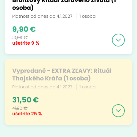
Bronzový Rituál Zdravého Života (1
osoba)
Platnosť od dnes do 4.1.2027
1 osoba
9,90 €
10,90 €
ušetríte
9 %
Vypredané - EXTRA ZĽAVY: Rituál
Thajského Kráľa (1 osoba)
Platnosť od dnes do 4.1.2027
1 osoba
31,50 €
41,90 €
ušetríte
25 %