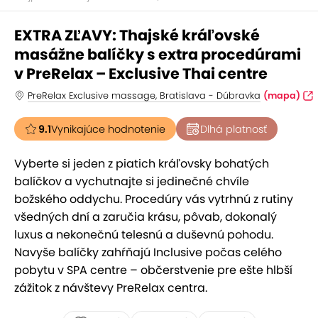
EXTRA ZĽAVY: Thajské kráľovské
masážne balíčky s extra procedúrami
v PreRelax – Exclusive Thai centre
PreRelax Exclusive massage, Bratislava - Dúbravka
(mapa)
9.1
Vynikajúce hodnotenie
Dlhá platnosť
Vyberte si jeden z piatich kráľovsky bohatých
balíčkov a vychutnajte si jedinečné chvíle
božského oddychu. Procedúry vás vytrhnú z rutiny
všedných dní a zaručia krásu, pôvab, dokonalý
luxus a nekonečnú telesnú a duševnú pohodu.
Navyše balíčky zahŕňajú Inclusive počas celého
pobytu v SPA centre – občerstvenie pre ešte hlbší
zážitok z návštevy PreRelax centra.