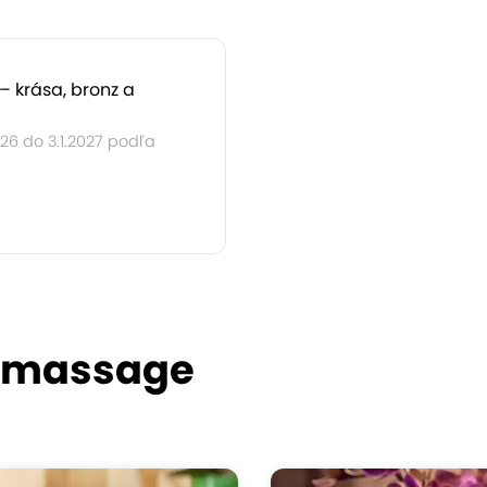
– krása, bronz a
026 do 3.1.2027 podľa
e massage