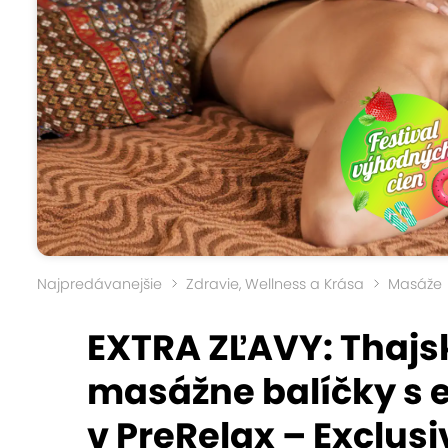
Najpredávanejšie
Zdravie, Wellness a Krása
Masáže
EXTRA ZĽAVY: Thajs
masážne balíčky s 
v PreRelax – Exclusi