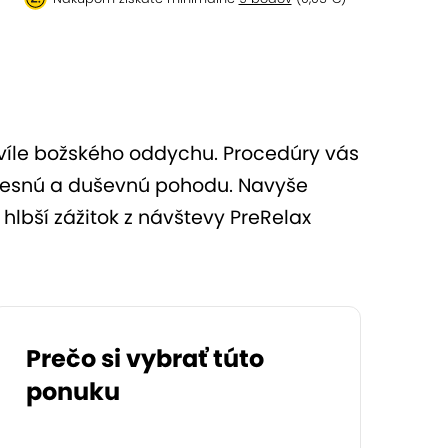
hvíle božského oddychu. Procedúry vás
telesnú a duševnú pohodu. Navyše
hlbší zážitok z návštevy PreRelax
Prečo si vybrať túto
ponuku