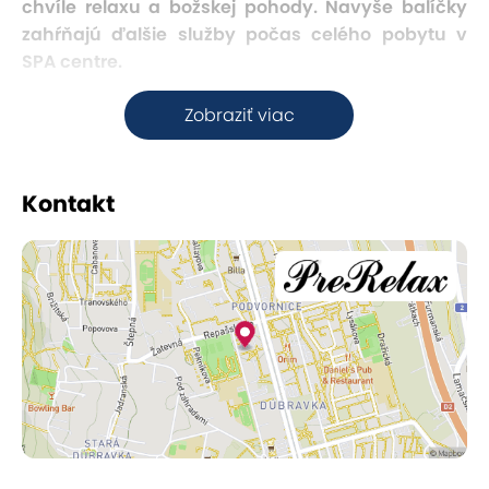
chvíle relaxu a božskej pohody. Navyše balíčky
zahŕňajú ďalšie služby počas celého pobytu v
SPA centre.
Zobraziť viac
Thajská láska
Táto masáž je možná len pre zamilované páry,
Kontakt
ktoré si pri spoločnej masáži s dvomi Thajkami
upevnia vzťah a rozkvitne im láska. Masáž
vykonávajú kvalifikované thajské terapeutky s
dlhoročnou praxou školenou v prominentnej škole
klasickej thajskej masáže v kláštore Wat Pho v
Bangkoku. Je to veľmi obľúbená
aromaterapeutická procedúra, ktorá spája
pôsobenie tropických vôní s upokojujúcou
masážou zamilovaného páru.