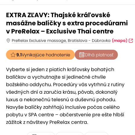
EXTRA ZĽAVY: Thajské kráľovské
masážne balíčky s extra procedúrami
v PreRelax – Exclusive Thai centre
PreRelax Exclusive massage, Bratislava - Dúbravka
(mapa)
9.1
Vynikajúce hodnotenie
Dlhá platnosť
Vyberte si jeden z piatich kráľovsky bohatých
balíčkov a vychutnajte si jedinečné chvíle
božského oddychu. Procedúry vás vytrhnú z rutiny
všedných dní a zaručia krásu, pôvab, dokonalý
luxus a nekonečnú telesnú a duševnú pohodu.
Navyše balíčky zahŕňajú Inclusive počas celého
pobytu v SPA centre – občerstvenie pre ešte hlbší
zážitok z návštevy PreRelax centra.