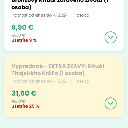
Bronzový Rituál Zdravého Života (1
osoba)
Platnosť od dnes do 4.1.2027
1 osoba
9,90 €
10,90 €
ušetríte
9 %
Vypredané - EXTRA ZĽAVY: Rituál
Thajského Kráľa (1 osoba)
Platnosť od dnes do 4.1.2027
1 osoba
31,50 €
41,90 €
ušetríte
25 %