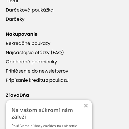
Tovar
Darčeková poukážka
Darčeky
Nakupovanie
Rekreačné poukazy
Najčastejšie otázky (FAQ)
Obchodné podmienky
Prihlásenie do newsletterov
Pripísanie kreditu z poukazu
ZľavaDňa
×
Náš príbeh
Na vašom súkromí nám
Kontakt
záleží
Kariéra
Používame súbory cookies na zaistenie