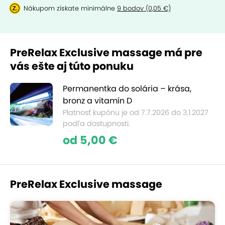
Nákupom získate minimálne
9 bodov (0,05 €)
PreRelax Exclusive massage má pre
vás ešte aj túto ponuku
Permanentka do solária – krása,
bronz a vitamín D
Platnosť kupónu je od 7.7.2026 do 3.1.2027
podľa dostupnosti.
od 5,00 €
PreRelax Exclusive massage