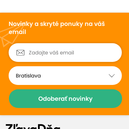
Novinky a skryté ponuky na váš
email
Odoberať novinky