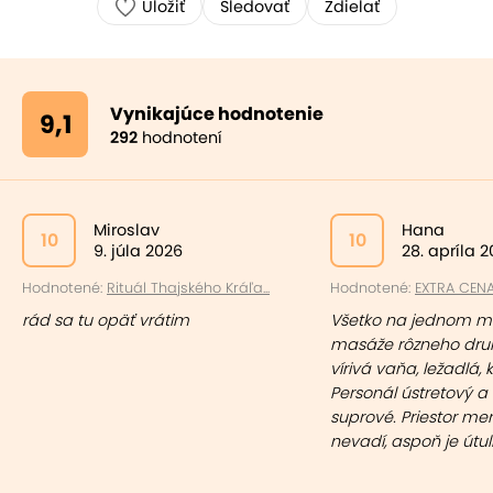
Uložiť
Sledovať
Zdielať
Vynikajúce hodnotenie
9,1
292
hodnotení
Miroslav
Hana
10
10
9. júla 2026
28. apríla 
Hodnotené:
Rituál Thajského Kráľa...
Hodnotené:
EXTRA CENA: 
rád sa tu opäť vrátim
Všetko na jednom mi
masáže rôzneho druh
vírivá vaňa, ležadlá, kys
Personál ústretový 
suprové. Priestor me
nevadí, aspoň je útu