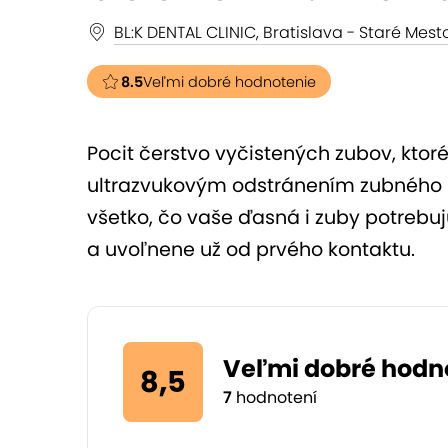
BL:K DENTAL CLINIC, Bratislava - Staré Mest
8.5
Veľmi dobré hodnotenie
Pocit čerstvo vyčistených zubov, ktoré 
ultrazvukovým odstránením zubného k
všetko, čo vaše ďasná i zuby potrebujú
a uvoľnene už od prvého kontaktu.
Veľmi dobré hodn
8,5
7
hodnotení