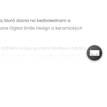
a, ktorá stavia na bezbolestnom a
tane Digital Smile Design a keramických
ím každého kroku sa mení návšteva zubára
osť a komfort – od hlbokého čistenia až