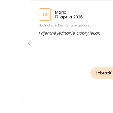
Mária
10
17. apríla 2026
Hodnotené:
Dentálna hygiena s...
Príjemné jednanie. Dobrý lekár.
Zobraziť