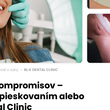
ivosť o zuby
BL:K DENTAL CLINIC
kompromisov –
 pieskovaním alebo
l Clinic