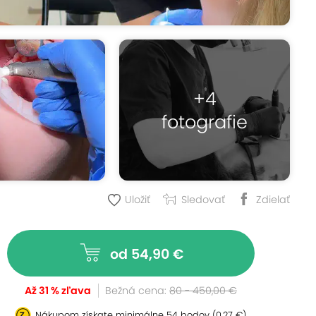
+4
fotografie
Uložiť
Sledovať
Zdielať
od 54,90 €
Až 31 % zľava
Bežná cena:
80 - 450,00 €
Nákupom získate minimálne
54 bodov
(0,27 €)