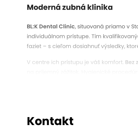
Moderná zubná klinika
BL:K Dental Clinic
, situovaná priamo v S
individuálnom prístupe. Tím kvalifikovan
faziet – s cieľom dosiahnuť výsledky, kto
V centre ich prístupu je váš komfort.
Bez 
na príjemný zážitok. Hygienické procedúr
po precízne doladenie.
Kontakt