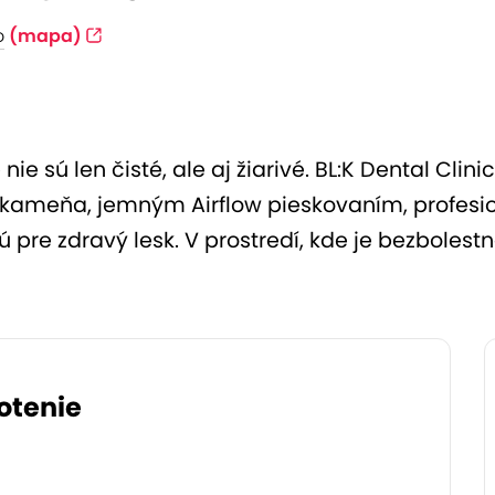
o
(mapa)
nie sú len čisté, ale aj žiarivé. BL:K Dental Cli
ameňa, jemným Airflow pieskovaním, profesio
 pre zdravý lesk. V prostredí, kde je bezbolestn
otenie