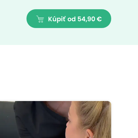
Kúpiť
od 54,90 €