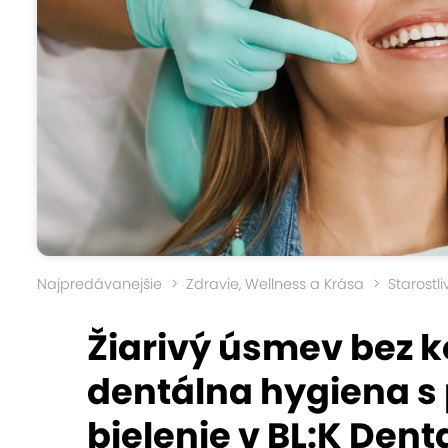
Najpredávanejšie
Zdravie, Wellness a Krása
Starostl
Žiarivý úsmev bez 
dentálna hygiena s
bielenie v BL:K Denta