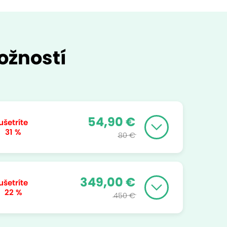
ožností
54,90 €
ušetríte
31 %
80 €
349,00 €
ušetríte
22 %
450 €