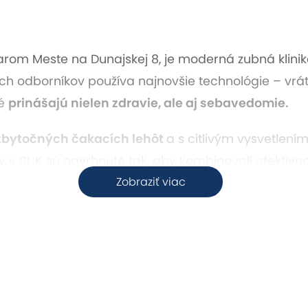
tarom Meste na Dunajskej 8, je moderná zubná klinik
ých odborníkov používa najnovšie technológie – vrá
ré
prinášajú nielen zdravie, ale aj sebavedomie.
zbytočných čakacích lehôt
a s citlivým vysvetlen
y v BL:K sú navrhnuté tak, aby kombinovali efektívn
Zobraziť viac