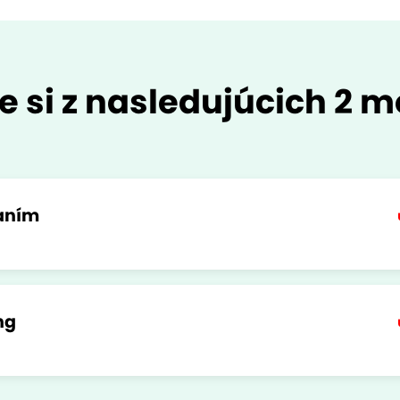
e si z nasledujúcich 2 m
vaním
ng