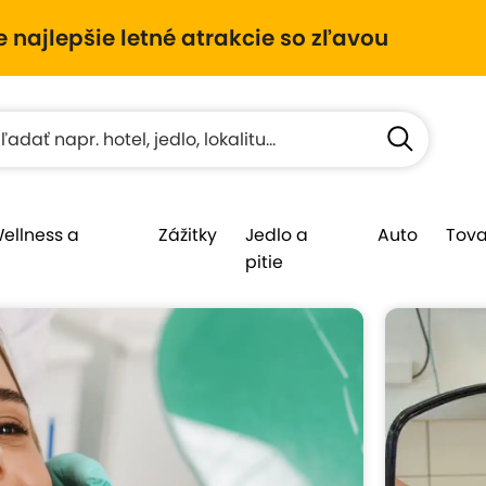
e najlepšie letné atrakcie so zľavou
Wellness a
Zážitky
Jedlo a
Auto
Tova
pitie