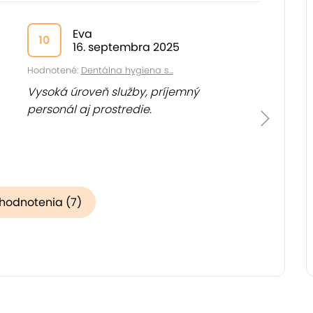
Eva
10
16. septembra 2025
Hodnotené:
Dentálna hygiena s...
Vysoká úroveň služby, príjemný
personál aj prostredie.
 hodnotenia (7)