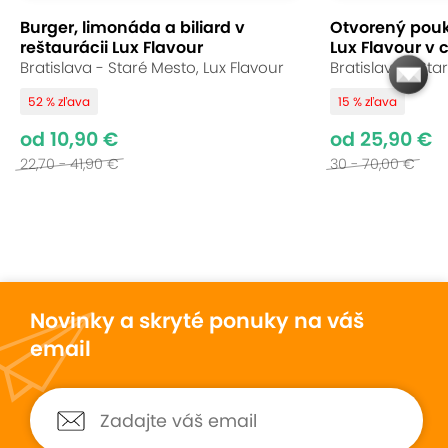
Burger, limonáda a biliard v
Otvorený pouk
reštaurácii Lux Flavour
Lux Flavour v 
Bratislava - Staré Mesto, Lux Flavour
Bratislava - Sta
52 % zľava
15 % zľava
od 10,90 €
od 25,90 €
22,70 - 41,90 €
30 - 70,00 €
Novinky a skryté ponuky na váš
email