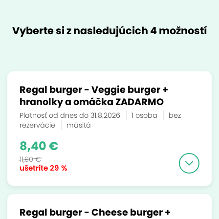
Vyberte si z nasledujúcich 4 možností
Regal burger - Veggie burger +
hranolky a omáčka ZADARMO
Platnosť od dnes do 31.8.2026
1 osoba
bez
rezervácie
mäsitá
8,40 €
11,90 €
ušetríte
29 %
Regal burger - Cheese burger +