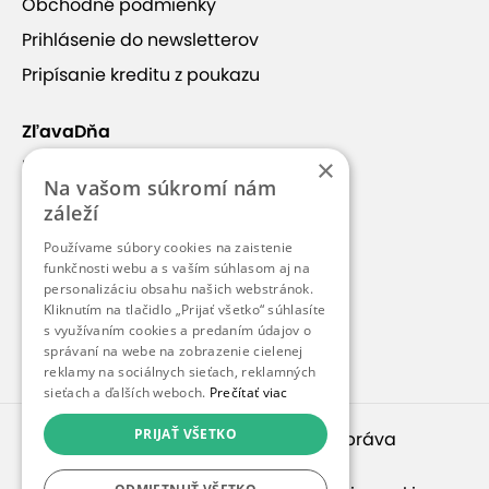
Obchodné podmienky
Prihlásenie do newsletterov
Pripísanie kreditu z poukazu
ZľavaDňa
×
Náš príbeh
Na vašom súkromí nám
Kontakt
záleží
Kariéra
Používame súbory cookies na zaistenie
funkčnosti webu a s vaším súhlasom aj na
Blog
personalizáciu obsahu našich webstránok.
Pre médiá
Kliknutím na tlačidlo „Prijať všetko“ súhlasíte
s využívaním cookies a predaním údajov o
Pre partnerov
správaní na webe na zobrazenie cielenej
reklamy na sociálnych sieťach, reklamných
sieťach a ďalších weboch.
Prečítať viac
PRIJAŤ VŠETKO
© 2010 – 2026
inspirago s. r. o.
. Všetky práva
vyhradené.