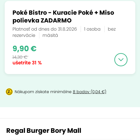
Poké Bistro - Kuracie Poké + Miso
polievka ZADARMO
Platnosť od dnes do 31.8.2026
1 osoba
bez
rezervácie
mäsitá
9,90 €
14,30 €
ušetríte
31 %
Nákupom získate minimálne
8 bodov (0,04 €)
Regal Burger Bory Mall