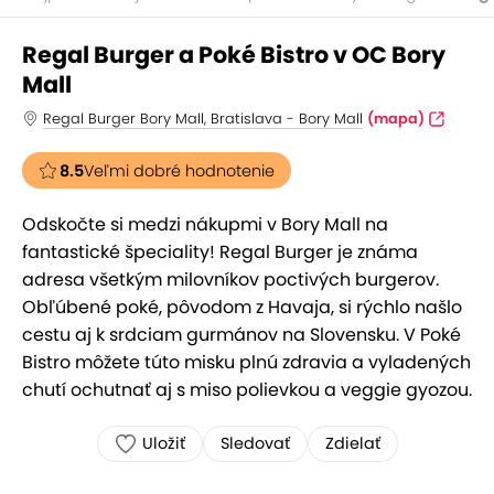
Regal Burger a Poké Bistro v OC Bory
Mall
Regal Burger Bory Mall, Bratislava - Bory Mall
(mapa)
8.5
Veľmi dobré hodnotenie
Odskočte si medzi nákupmi v Bory Mall na
fantastické špeciality! Regal Burger je známa
adresa všetkým milovníkov poctivých burgerov.
Obľúbené poké, pôvodom z Havaja, si rýchlo našlo
cestu aj k srdciam gurmánov na Slovensku. V Poké
Bistro môžete túto misku plnú zdravia a vyladených
chutí ochutnať aj s miso polievkou a veggie gyozou.
Uložiť
Sledovať
Zdielať