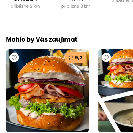
približne 
približne 2 km
približne 3 km
Mohlo by Vás zaujímať
9,2