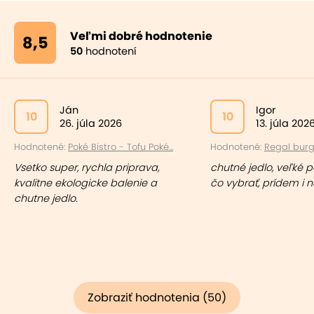
Veľmi dobré hodnotenie
8,5
50
hodnotení
Ján
Igor
10
10
26. júla 2026
13. júla 202
Hodnotené:
Poké Bistro - Tofu Poké...
Hodnotené:
Regal burge
Vsetko super, rychla priprava,
chutné jedlo, veľké po
kvalitne ekologicke balenie a
čo vybrať, prídem i
chutne jedlo.
Zobraziť hodnotenia (50)