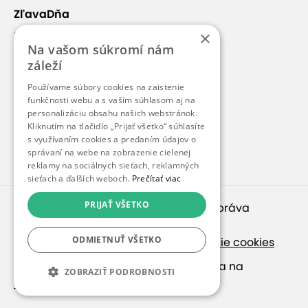
ZľavaDňa
×
Náš príbeh
Na vašom súkromí nám
Kontakt
záleží
Kariéra
Používame súbory cookies na zaistenie
funkčnosti webu a s vaším súhlasom aj na
Blog
personalizáciu obsahu našich webstránok.
Pre médiá
Kliknutím na tlačidlo „Prijať všetko“ súhlasíte
s využívaním cookies a predaním údajov o
Pre partnerov
správaní na webe na zobrazenie cielenej
reklamy na sociálnych sieťach, reklamných
sieťach a ďalších weboch.
Prečítať viac
PRIJAŤ VŠETKO
© 2010 – 2026
inspirago s. r. o.
. Všetky práva
vyhradené.
ODMIETNUŤ VŠETKO
Ochrana osobných údajov
|
Nastavenie cookies
Ak hľadáte ponuky v češtine, pozrite sa na
ZOBRAZIŤ PODROBNOSTI
SlevaDne.cz
.