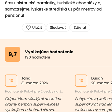
času, historické pamiatky, turistické chodníčky a,
samozrejme, lyžiarske strediská už pár metrov od
penziónu!
Uložiť
Sledovať
Zdielať
Vynikajúce hodnotenie
9,7
190
hodnotení
Jana
Dušan
10
10
31. marca 2026
20. marca 
Hodnotené:
Pobyt pre 2 osoby na 2...
Hodnotené:
Pobyt pre 2
Odporúčam všetkými desiatimi.
Pobyt, strava,wellnes
Krásny penzión, super wellness,
super akurát viac le
vynikajúca a bohatá strava.
wellnessu by som priv