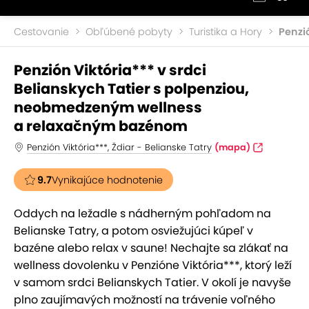
Cestovanie
Obľúbené pobyty
Turistika a Hory
Penzió
Penzión Viktória*** v srdci
Belianskych Tatier s polpenziou,
neobmedzeným wellness
a relaxačným bazénom
Penzión Viktória***, Ždiar - Belianske Tatry
(mapa)
9.7
Vynikajúce hodnotenie
Oddych na ležadle s nádherným pohľadom na
Belianske Tatry, a potom osviežujúci kúpeľ v
bazéne alebo relax v saune! Nechajte sa zlákať na
wellness dovolenku v Penzióne Viktória***, ktorý leží
v samom srdci Belianskych Tatier. V okolí je navyše
plno zaujímavých možností na trávenie voľného