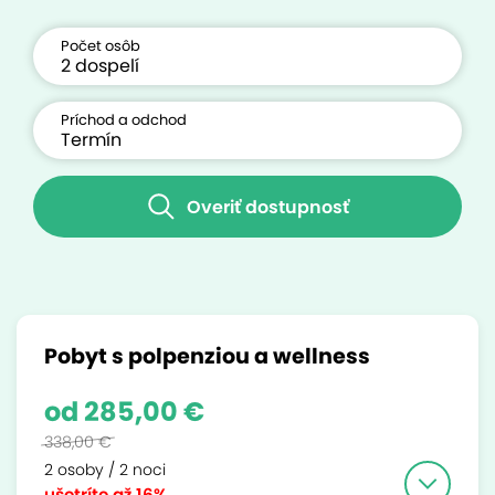
Počet osôb
Príchod a odchod
Overiť dostupnosť
Pobyt s polpenziou a wellness
od 285,00 €
338,00 €
2 osoby / 2 noci
ušetríte
až 16%