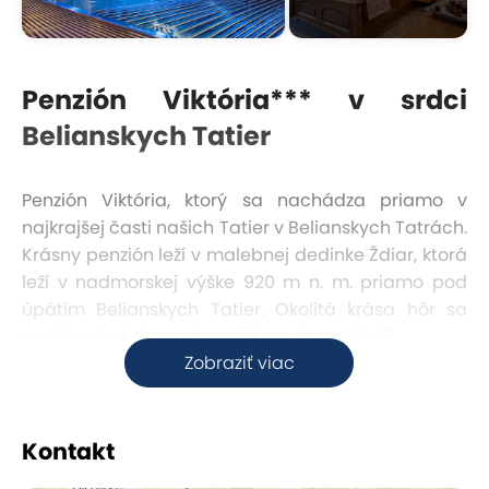
Penzión Viktória*** v srdci
Belianskych Tatier
Penzión Viktória, ktorý sa nachádza priamo v
najkrajšej časti našich Tatier v Belianskych Tatrách.
Krásny penzión leží v malebnej dedinke Ždiar, ktorá
leží v nadmorskej výške 920 m n. m. priamo pod
úpätím Belianskych Tatier. Okolitá krása hôr sa
nedá opísať, tú musíte zažiť na vlastnej koži.
Zobraziť viac
Ubytovanie
Kontakt
V celom penzióne je pre vás pripravených 18