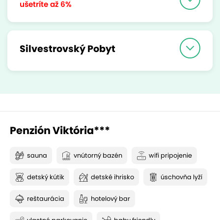
ušetríte
až 6%
Silvestrovský Pobyt
Penzión Viktória***
sauna
vnútorný bazén
wifi pripojenie
detský kútik
detské ihrisko
úschovňa lyží
reštaurácia
hotelový bar