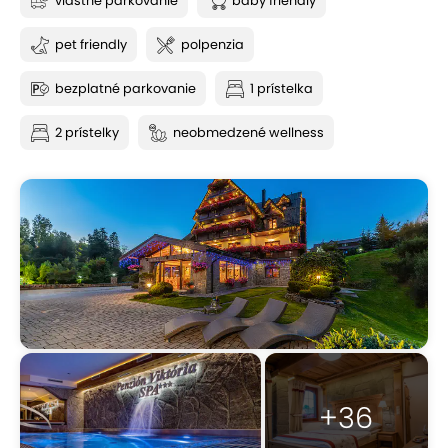
vlastné parkovanie
baby friendly
pet friendly
polpenzia
bezplatné parkovanie
1 prístelka
2 prístelky
neobmedzené wellness
+36