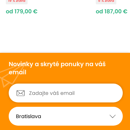
19 % zľava
5 % zľava
Demänovská jaskyňa 42 km - prevádzka v
od 179,00 €
od 187,00 €
lete
Lyžiarske strediská:
Zimné športy nie sú pre Ždiar španielskou dedinou
práve naopak, Ždiar je ich veľmi známou lokalitou.
V jeho okolí je mnoho lyžiarskych stredísk, do
ktorých premáva bezplatný skibus. Novinkou je
Novinky a skryté ponuky na váš
tubingová dráha, ktorá je zábavou pre deti a
email
adrenalínom pre dospelých. Samozrejmosťou
lyžiarskych stredísk je lyžiarska škôlka, požičovne
lyžiarskeho výstroja a snowboardov, stánky s
občerstvením a mnoho ďalšieho. Vo všetkých
týchto strediskách si prídu na svoje nie len skúsení
lyžiari ale aj začiatočníci, pretože svahy sú
podmienkami pripravené pre všetkých. Lyžiari
môžu využiť aj možnosť bežeckých tratí, ktoré sa