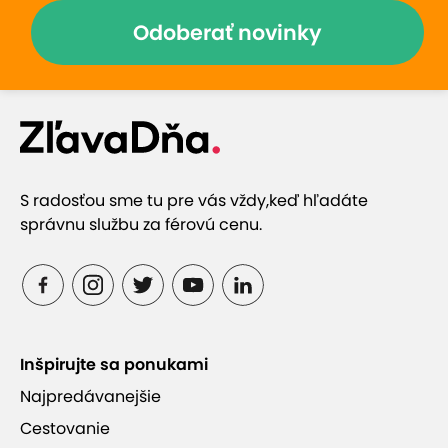
tiahnu v celkovej dĺžke 20 km.
Odoberať novinky
Ski centrum Ždiar - Strednica (900 m)
Ski centrum Strachan (350 m)
Ski Bachledová (5 km)
Lyžiarsky vlek - Krasuľa (50 m)
Lyžiarsky vlek - Bachleda (200 m)
S radosťou sme tu pre vás vždy,
keď hľadáte
Požičovňa lyží Speed ski (10 m)
správnu službu za férovú cenu.
Inšpirujte sa ponukami
Najpredávanejšie
Cestovanie