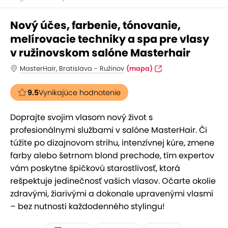
Nový účes, farbenie, tónovanie,
melírovacie techniky a spa pre vlasy
v ružinovskom salóne Masterhair
MasterHair, Bratislava - Ružinov
(mapa)
9.5
Vynikajúce hodnotenie
Doprajte svojim vlasom nový život s
profesionálnymi službami v salóne MasterHair. Či
túžite po dizajnovom strihu, intenzívnej kúre, zmene
farby alebo šetrnom blond prechode, tím expertov
vám poskytne špičkovú starostlivosť, ktorá
rešpektuje jedinečnosť vašich vlasov. Očarte okolie
zdravými, žiarivými a dokonale upravenými vlasmi
– bez nutnosti každodenného stylingu!