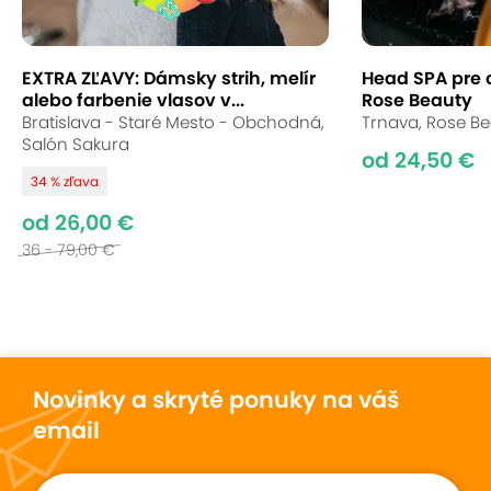
EXTRA ZĽAVY: Dámsky strih, melír
Head SPA pre 
alebo farbenie vlasov v...
Rose Beauty
Bratislava - Staré Mesto - Obchodná,
Trnava, Rose B
Salón Sakura
od 24,50 €
34 % zľava
od 26,00 €
36 - 79,00 €
Novinky a skryté ponuky na váš
email