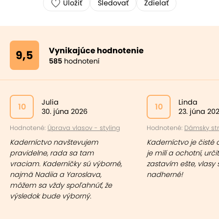
Uložiť
Sledovať
Zdielať
Vynikajúce hodnotenie
9,5
585
hodnotení
Julia
Linda
10
10
30. júna 2026
23. júna 20
Hodnotené:
Úprava vlasov - styling
Hodnotené:
Dámsky stri
Kaderníctvo navštevujem
Kaderníctvo je čisté 
pravidelne, rada sa tam
je milí a ochotní, urči
vraciam. Kaderníčky sú výborné,
zastavím ešte, vlasy 
najmä Nadiia a Yaroslava,
nadherné!
môžem sa vždy spoľahnúť, že
výsledok bude výborný.