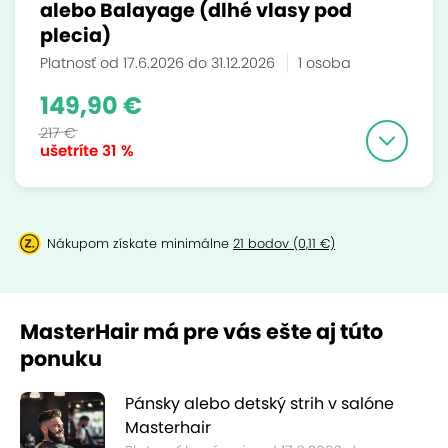
alebo Balayage (dlhé vlasy pod
plecia)
Platnosť od 17.6.2026 do 31.12.2026
1 osoba
149,90 €
217 €
ušetríte
31 %
Nákupom získate minimálne
21 bodov (0,11 €)
MasterHair má pre vás ešte aj túto
ponuku
Pánsky alebo detský strih v salóne
Masterhair