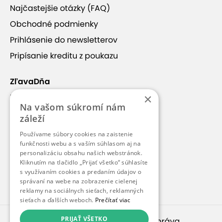
Najčastejšie otázky (FAQ)
Obchodné podmienky
Prihlásenie do newsletterov
Pripísanie kreditu z poukazu
ZľavaDňa
×
Náš príbeh
Na vašom súkromí nám
Kontakt
záleží
Kariéra
Používame súbory cookies na zaistenie
funkčnosti webu a s vaším súhlasom aj na
Blog
personalizáciu obsahu našich webstránok.
Pre médiá
Kliknutím na tlačidlo „Prijať všetko“ súhlasíte
s využívaním cookies a predaním údajov o
Pre partnerov
správaní na webe na zobrazenie cielenej
reklamy na sociálnych sieťach, reklamných
sieťach a ďalších weboch.
Prečítať viac
PRIJAŤ VŠETKO
© 2010 – 2026
inspirago s. r. o.
. Všetky práva