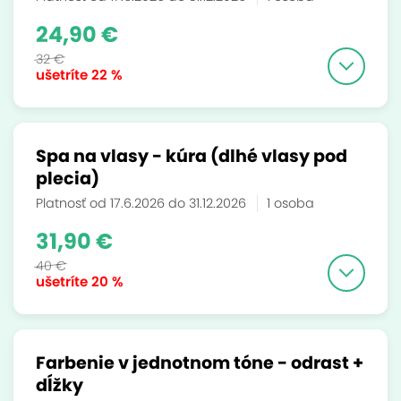
24,90 €
32 €
ušetríte
22 %
Spa na vlasy - kúra (dlhé vlasy pod
plecia)
Platnosť od 17.6.2026 do 31.12.2026
1 osoba
31,90 €
40 €
ušetríte
20 %
Farbenie v jednotnom tóne - odrast +
dĺžky