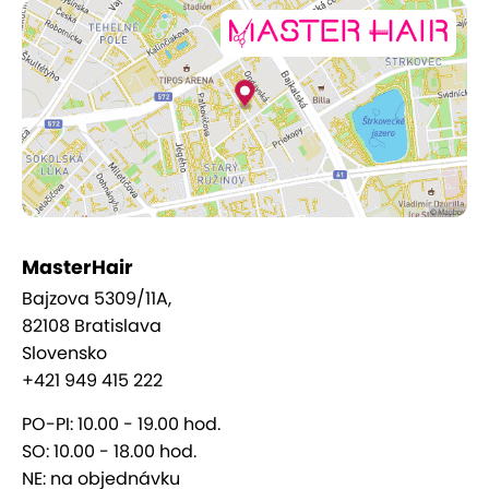
každou pokročilejšou procedúrou vám
poskytnú
bezplatnú konzultáciu,
aby výsledok čo
najlepšie zodpovedal vašim predstavám.
MasterHair
Bajzova 5309/11A,
82108 Bratislava
Slovensko
+421 949 415 222
PO-PI: 10.00 - 19.00 hod.
SO: 10.00 - 18.00 hod.
NE: na objednávku