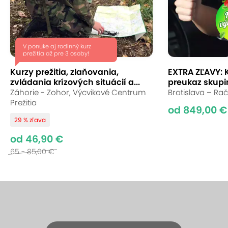
V ponuke aj rodinný kurz
prežitia až pre 3 osoby!
Kurzy prežitia, zlaňovania,
EXTRA ZĽAVY: 
zvládania krízových situácií a...
preukaz skupin
Záhorie - Zohor, Výcvikové Centrum
Bratislava – Rač
Prežitia
od 849,00 €
29 % zľava
od 46,90 €
65 - 85,00 €