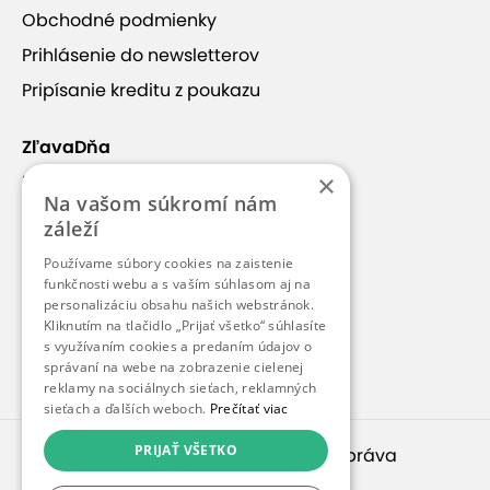
2,49 €
Obchodné podmienky
3 €
Prihlásenie do newsletterov
ušetríte
17 %
Pripísanie kreditu z poukazu
ZľavaDňa
Ukončené - Vstup do galérie
×
Náš príbeh
MULTIUM pre dospelú osobu
Na vašom súkromí nám
Kontakt
Platnosť od 9.7.2025 do 31.7.2026
1 osoba
záleží
Kariéra
3,99 €
Používame súbory cookies na zaistenie
Blog
funkčnosti webu a s vaším súhlasom aj na
5 €
personalizáciu obsahu našich webstránok.
ušetríte
20 %
Pre médiá
Kliknutím na tlačidlo „Prijať všetko“ súhlasíte
s využívaním cookies a predaním údajov o
Pre partnerov
správaní na webe na zobrazenie cielenej
reklamy na sociálnych sieťach, reklamných
sieťach a ďalších weboch.
Prečítať viac
Ukončené - Vstup do galérie
MULTIUM: 2x dospelá osoba + 1x dieťa
PRIJAŤ VŠETKO
© 2010 – 2026
inspirago s. r. o.
. Všetky práva
Platnosť od 9.7.2025 do 31.7.2026
3 osoby
vyhradené.