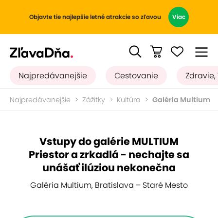
Objavte tie najlepšie letné atrakcie so zľavou
Viac
Najpredávanejšie
Cestovanie
Zdravie,
Najpredávanejšie
Zážitky
Kultúra
Galéria Multium
Vstupy do galérie MULTIUM
Priestor a zrkadlá - nechajte sa
unášať ilúziou nekonečna
Galéria Multium, Bratislava – Staré Mesto