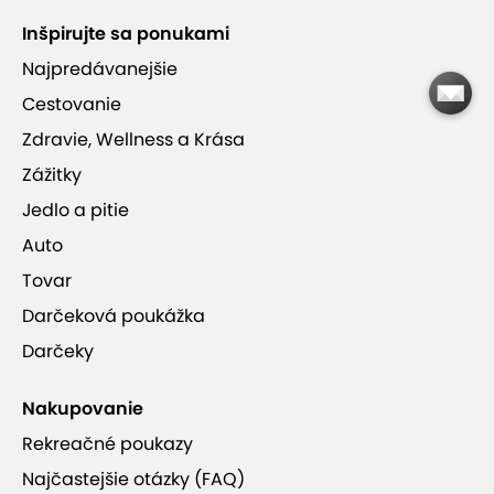
Galéria MULTIUM je na Zámockej v centre
Inšpirujte sa ponukami
Bratislavy
Najpredávanejšie
Cestovanie
Inšpirované okolitým svetom a poprednými
umelcami
Zdravie, Wellness a Krása
Zážitky
Jedlo a pitie
Auto
Ponuka je ukončená.
Tovar
Darčeková poukážka
Darčeky
Ukončené - Vstup do galérie
Nakupovanie
MULTIUM pre dieťa
Rekreačné poukazy
Platnosť od 9.7.2025 do 31.7.2026
1 osoba
Najčastejšie otázky (FAQ)