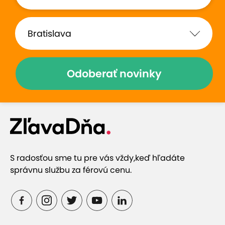
už len kávičku keby podávali :)
Zobraziť hodnotenia (16)
Odoberať novinky
Prečo si vybrať túto ponuku
Nezabudnuteľný zážitok z nekonečného
S radosťou sme tu pre vás vždy,
keď hľadáte
priestoru
správnu službu za férovú cenu.
6 priestorov so zrkadlami, pričom každý je iný