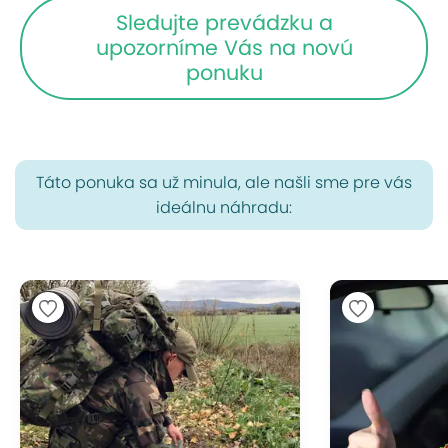
Sledujte prevádzku a
upozorníme Vás na novú
ponuku
Táto ponuka sa už minula, ale našli sme pre vás
ideálnu náhradu: