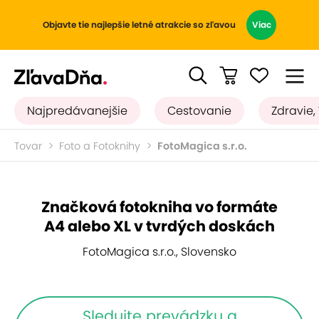
Objavte tie najlepšie letné atrakcie so zľavou
Viac
Najpredávanejšie
Cestovanie
Zdravie,
Tovar
Foto a Fotoknihy
FotoMagica s.r.o.
Značková fotokniha vo formáte
A4 alebo XL v tvrdých doskách
FotoMagica s.r.o., Slovensko
Sledujte prevádzku a