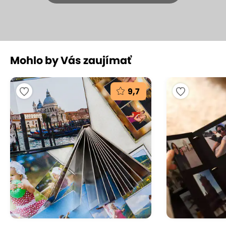
+3
Mohlo by Vás zaujímať
Značková fotokniha vo formáte A4
alebo XL v tvrdých doskách
9,7
FotoMagica s.r.o., Slovensko
(mapa)
8.7
Veľmi dobré hodnotenie
Odkladali ste si to na potom, na neskôr, keď budem
mať viac času... Teraz máte toho času habadej, tak
výhovorky bokom a vytvorte si fotoknihu plnú
spomienok. Minuloročné dovolenky, krásne chvíle s
rodinou či svadobné zábery. Výber necháme na
vás, technické spracovanie nechajte na