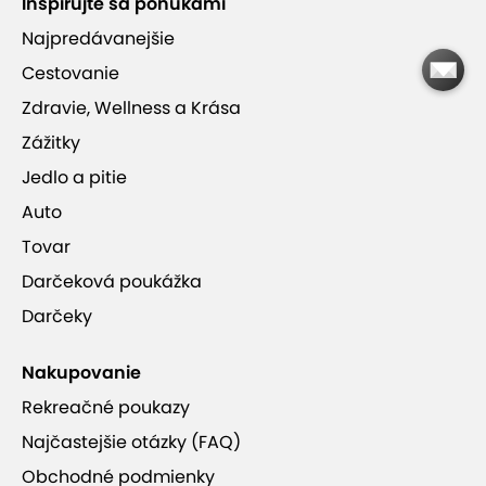
Inšpirujte sa ponukami
Najpredávanejšie
Kvalitná tlač na extra natieraný kriedový papier
Cestovanie
a laminované tvrdé dosky
Zdravie, Wellness a Krása
Zážitky
Jedlo a pitie
FotoMagica s.r.o. má pre vás ešte aj
Auto
túto ponuku
Tovar
Fotokalendáre 2026 vo formáte A4
Darčeková poukážka
alebo A3
Darčeky
Platnosť kupónu je od 25.10.2025 do
31.8.2026 podľa dostupnosti.
Nakupovanie
od 6,95 €
Rekreačné poukazy
Najčastejšie otázky (FAQ)
Obchodné podmienky
Viac informácií