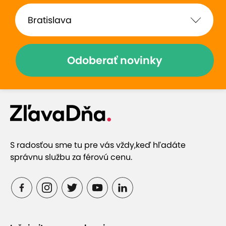
Zobraziť hodnotenia (11)
Odoberať novinky
Prečo si vybrať túto ponuku
Najväčší slovenský výrobca s dlhoročnými
skúsenosťami
S radosťou sme tu pre vás vždy,
keď hľadáte
správnu službu za férovú cenu.
Rýchla a jednoduchá tvorba priamo vo vašom
obľúbenom prehliadači
Veľké množstvo krásnych šablón, pozadí a
efektného vkladania textov