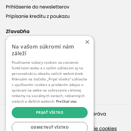
Prihlásenie do newsletterov
Pripísanie kreditu z poukazu
ZľavaDňa
×
Náš príbeh
Na vašom súkromí nám
Kontakt
záleží
Kariéra
Používame súbory cookies na zaistenie
Blog
funkčnosti webu a s vaším súhlasom aj na
personalizáciu obsahu našich webstránok.
+5
Pre médiá
Kliknutím na tlačidlo „Prijať všetko“ súhlasíte
s využívaním cookies a predaním údajov o
Pre partnerov
správaní na webe na zobrazenie cielenej
reklamy na sociálnych sieťach, reklamných
sieťach a ďalších weboch.
Prečítať viac
Ako to funguje?
PRIJAŤ VŠETKO
© 2010 – 2026
inspirago s. r. o.
. Všetky práva
vyhradené.
ODMIETNUŤ VŠETKO
Ochrana osobných údajov
|
Nastavenie cookies