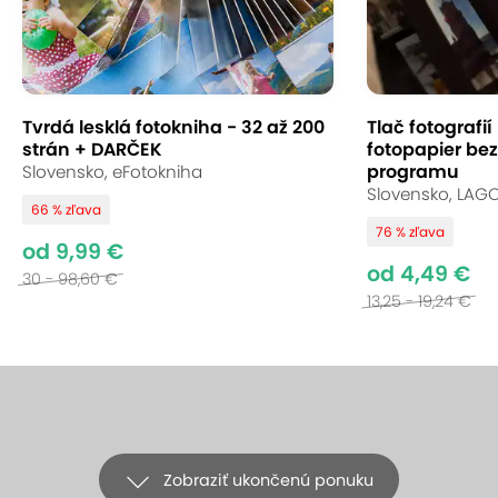
Tvrdá lesklá fotokniha - 32 až 200
Tlač fotografií
strán + DARČEK
fotopapier be
programu
Slovensko, eFotokniha
Slovensko, LAGO
66 % zľava
76 % zľava
od 9,99 €
od 4,49 €
30 - 98,60 €
13,25 - 19,24 €
Zobraziť ukončenú ponuku