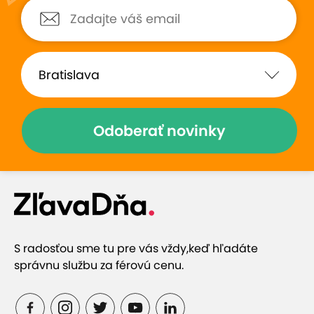
Bola som veľmi spokojná,
Odporúčam, skvelá 
ďakujem :-)
objednany termín onl
web.
Odoberať novinky
Zobraziť hodnotenia (6)
Prečo si vybrať túto ponuku
S radosťou sme tu pre vás vždy,
keď hľadáte
Masérky priamo z Thajska s odbornými
správnu službu za férovú cenu.
znalosťami a skúsenosťami