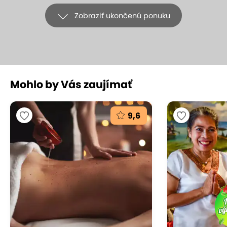
Zobraziť ukončenú ponuku
+12
Mohlo by Vás zaujímať
Párová thajská alebo
aromaterapeutická masáž v MAI
9,6
THAN
Thajské masáže MAITHAN, Bratislava - Ružinov
(mapa)
9
Vynikajúce hodnotenie
Doprajte si chvíle oddychu a regenerácie v
príjemnom prostredí MAI THAN. Vyberte si tradičnú
thajskú masáž alebo aromaterapeutickú masáž a