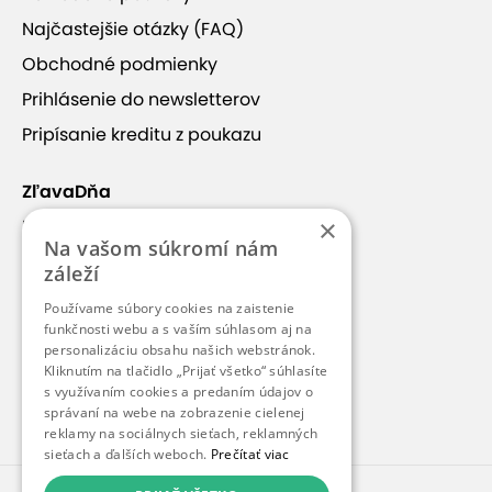
Najčastejšie otázky (FAQ)
Obchodné podmienky
Prihlásenie do newsletterov
Pripísanie kreditu z poukazu
+14
ZľavaDňa
×
Náš príbeh
Na vašom súkromí nám
Kontakt
záleží
Kariéra
Oáza pokoja v Bratislave
Používame súbory cookies na zaistenie
Blog
funkčnosti webu a s vaším súhlasom aj na
personalizáciu obsahu našich webstránok.
Pre médiá
Kliknutím na tlačidlo „Prijať všetko“ súhlasíte
V rušnom bratislavskom Ružinove sa nachádza
s využívaním cookies a predaním údajov o
Pre partnerov
Maithan
, masážny salón inšpirovaný thajským
správaní na webe na zobrazenie cielenej
ostrovom Mai Thon, známym svojimi jedinečnými
reklamy na sociálnych sieťach, reklamných
sieťach a ďalších weboch.
Prečítať viac
koralmi, krištáľovo čistou vodou a relaxačnou
atmosférou. Tento salón prináša
kúsok thajského