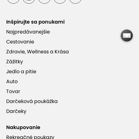
Ideálny spôsob, ako stráviť kvalitný čas s
partnerom
Inšpirujte sa ponukami
Príjemné prostredie navodzujúce pocit pokoja a
Najpredávanejšie
harmónie
Cestovanie
Zdravie, Wellness a Krása
Vlastné parkovacie miesta priamo pred
Zážitky
prevádzkou
Jedlo a pitie
Auto
Tovar
Darčeková poukážka
Thajské masáže MAITHAN
Darčeky
Nakupovanie
Rekreačné poukazy