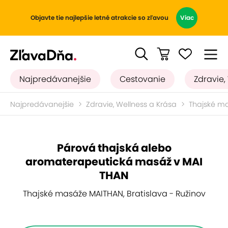
Objavte tie najlepšie letné atrakcie so zľavou
Viac
Najpredávanejšie
Cestovanie
Zdravie,
Najpredávanejšie
Zdravie, Wellness a Krása
Thajské m
Párová thajská alebo
aromaterapeutická masáž v MAI
THAN
Thajské masáže MAITHAN, Bratislava - Ružinov