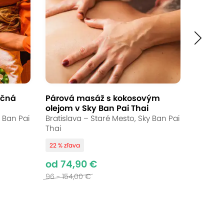
ičná
Párová masáž s kokosovým
olejom v Sky Ban Pai Thai
y Ban Pai
Bratislava – Staré Mesto, Sky Ban Pai
Thai
22 % zľava
od 74,90 €
96 - 154,00 €