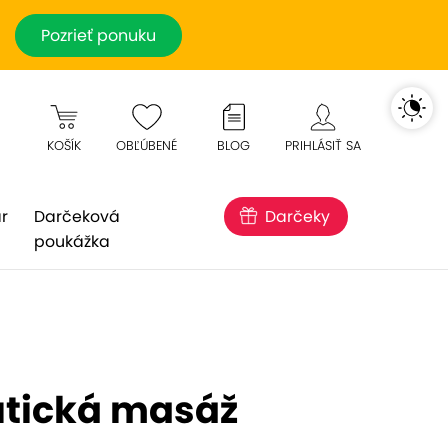
Pozrieť ponuku
KOŠÍK
OBĽÚBENÉ
BLOG
PRIHLÁSIŤ SA
r
Darčeková
Darčeky
poukážka
utická masáž