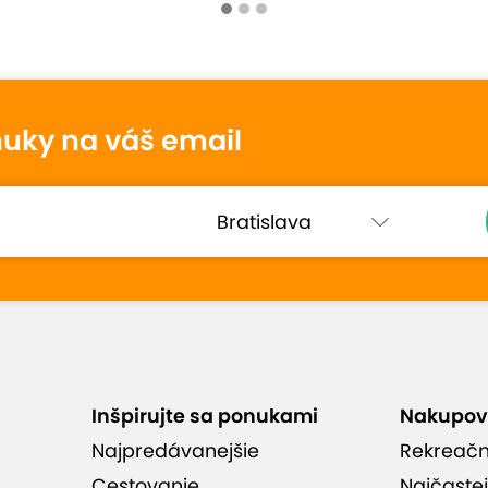
tenie
nuky na váš email
Alena
10
1. novembra 2025
Hodnotené:
Thajská kráľovská masáž...
)
Odporúčam, skvelá masaž,
objednany termín online cez ich web.
Inšpirujte sa ponukami
Nakupov
 hodnotenia (6)
Najpredávanejšie
Rekreač
Cestovanie
Najčastej