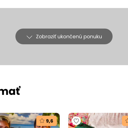
Zobraziť ukončenú ponuku
ímať
9,6