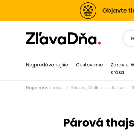
Objavte ti
Najpredávanejšie
Cestovanie
Zdravie, 
Krása
Najpredávanejšie
Zdravie, Wellness a Krása
T
Párová thaj