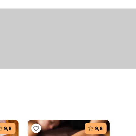
+12
fotografií
9,6
9,6