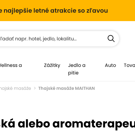
e najlepšie letné atrakcie so zľavou
Wellness a
Zážitky
Jedlo a
Auto
Tova
pitie
hajské masáže
Thajské masáže MAITHAN
ská alebo aromaterape