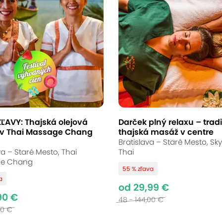
bo aromaterapeutická
inov
(mapa)
ĽAVY: Thajská olejová
Darček plný relaxu – trad
v Thai Massage Chang
thajská masáž v centre
ácie v príjemnom prostredí MAI THAN. Vyberte s
Bratislava – Staré Mesto, Sk
60 minút hlbokého uvoľnenia so svojím partner
va – Staré Mesto, Thai
Thai
e Chang
ska, ktoré ovládajú starodávne techniky na odb
55 % zľava
a
tmosférou a obnovte svoju
od 29,99 €
90 €
48 - 144,00 €
00 €