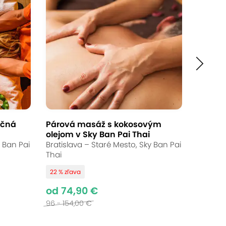
Ukončené
od 69,90 €
Až 18 % zľava
Bežná cena:
85 - 93,00 €
ičná
Párová masáž s kokosovým
olejom v Sky Ban Pai Thai
i tradičnú thajskú masáž alebo
y Ban Pai
Bratislava – Staré Mesto, Sky Ban Pai
om či blízkou osobou. Masáže
Thai
úranie stresu a svalového napätia.
22 % zľava
od 74,90 €
96 - 154,00 €