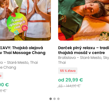
ĽAVY: Thajská olejová
Darček plný relaxu – trad
v Thai Massage Chang
thajská masáž v centre
Bratislava – Staré Mesto, Sk
va – Staré Mesto, Thai
Thai
e Chang
55 % zľava
a
od 29,99 €
90 €
48 - 144,00 €
00 €