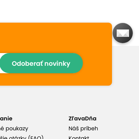
Prečo si vybrať túto
ponuku
Masérky priamo z Thajska s
odbornými znalosťami a
skúsenosťami
Odoberať novinky
Ideálny spôsob, ako stráviť
kvalitný čas s partnerom
Príjemné prostredie
anie
ZľavaDňa
navodzujúce pocit pokoja a
harmónie
né poukazy
Náš príbeh
šie otázky (FAQ)
Kontakt