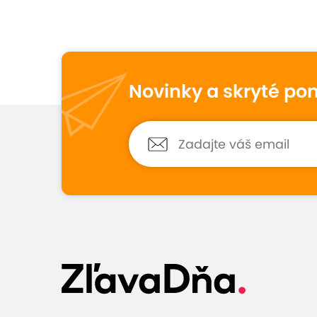
Vynikajúce hodno
9,0
6
hodnotení
Novinky a skryté po
Petra
10
8. januára 2026
Hodnotené:
Thajská kráľovská masáž...
Bola som veľmi spokojná, ďakujem :-
Zobraziť