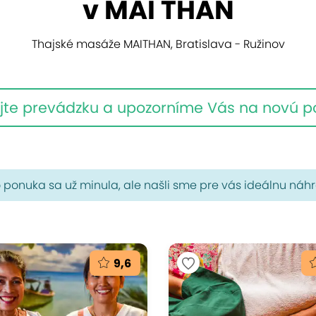
v MAI THAN
Thajské masáže MAITHAN, Bratislava - Ružinov
jte prevádzku a upozorníme Vás na novú 
 ponuka sa už minula, ale našli sme pre vás ideálnu náh
9,6