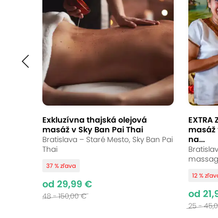
Párová thajská ale
masáž v MAI THAN
Thajské masáže MAITHAN, Bratislava - Ruž
9
Vynikajúce hodnotenie
Exkluzívna thajská olejová
EXTRA Z
masáž v Sky Ban Pai Thai
masáž 
Doprajte si chvíle oddychu a regener
na...
Bratislava – Staré Mesto, Sky Ban Pai
aromaterapeutickú masáž a užite si 
Thai
Bratisla
massag
vykonávajú skúsené terapeutky z Thaj
37 % zľava
12 % zľav
Nechajte sa rozmaznávať exotickou a
od 29,99 €
od 21,
48 - 150,00 €
25 - 45,