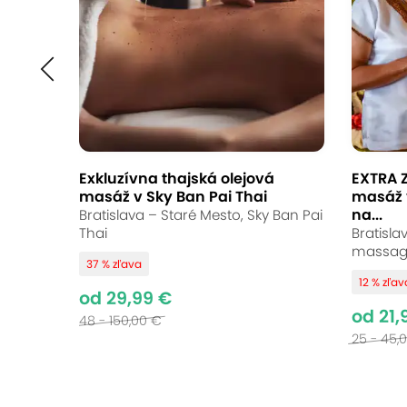
Exkluzívna thajská olejová
EXTRA Z
masáž v Sky Ban Pai Thai
masáž 
na...
Bratislava – Staré Mesto, Sky Ban Pai
Thai
Bratisla
massag
37 % zľava
12 % zľav
od 29,99 €
od 21,
48 - 150,00 €
25 - 45,