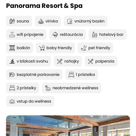
Panorama Resort & Spa
sauna
vírivka
vnútorný bazén
wifi pripojenie
reštaurácia
hotelový bar
balkón
baby friendly
pet friendly
v blízkosti svahu
raňajky
polpenzia
bezplatné parkovanie
1 prístelka
2 prístelky
neobmedzené wellness
vstup do wellness