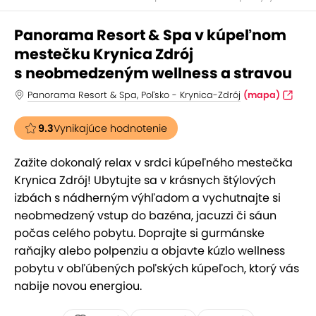
Panorama Resort & Spa v kúpeľnom
mestečku Krynica Zdrój
s neobmedzeným wellness a stravou
Panorama Resort & Spa, Poľsko - Krynica-Zdrój
(mapa)
9.3
Vynikajúce hodnotenie
Zažite dokonalý relax v srdci kúpeľného mestečka
Krynica Zdrój! Ubytujte sa v krásnych štýlových
izbách s nádherným výhľadom a vychutnajte si
neobmedzený vstup do bazéna, jacuzzi či sáun
počas celého pobytu. Doprajte si gurmánske
raňajky alebo polpenziu a objavte kúzlo wellness
pobytu v obľúbených poľských kúpeľoch, ktorý vás
nabije novou energiou.