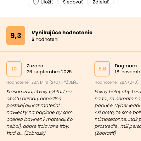
Uložiť
Sledovať
Zdielať
Vynikajúce hodnotenie
9,3
6
hodnotení
Zuzana
Dagmara
10
9,6
26. septembra 2025
18. novemb
Hodnotené:
IZBA MINI (2+0): TÝŽDEŇ:...
Hodnotené:
IZBA (2+0): 
Krasna izba, skvelý výhľad na
Pekný hotel, izby kom
okolitu prirodu, pohodlné
na to , že nemáte na
postele(akurat material
papuče. Výber jedál b
navliečky na paplone by som
Asi preto, že sme boli
ocenila bavlnený material, čo
mimosezónne. Inak 
nebol), dobre izolovane izby,
prostredie , milí perso
klud a... (
Zobraziť
)
(
Zobraziť
)