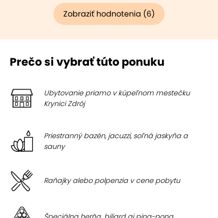
Zobraziť hodnotenia (6)
Prečo si vybrať túto ponuku
Ubytovanie priamo v kúpeľnom mestečku
Krynici Zdrój
Priestranný bazén, jacuzzi, soľná jaskyňa a
sauny
Raňajky alebo polpenzia v cene pobytu
Špeciálna herňa. biliard aj ping-pong