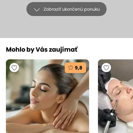
Zobraziť ukončenú ponuku
+12
Mohlo by Vás zaujímať
LIMITOVANÁ PONUKA pre nové
klientky: Ošetrenie Babor Deluxe,
9,8
diagnostika pleti a úprava obočia
BABOR BEAUTY SPA, Bratislava - Staré Mesto
(mapa)
9.5
Vynikajúce hodnotenie
Ponorte sa do sveta luxusnej starostlivosti o pleť s
ošetrením Babor Deluxe! Čaká vás jedinečný
zážitok – od špičkovej diagnostiky pleti cez hĺbkové