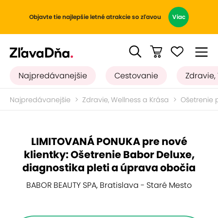
Objavte tie najlepšie letné atrakcie so zľavou
Viac
Najpredávanejšie
Cestovanie
Zdravie,
Najpredávanejšie
Zdravie, Wellness a Krása
Ošetrenie p
LIMITOVANÁ PONUKA pre nové
klientky: Ošetrenie Babor Deluxe,
diagnostika pleti a úprava obočia
BABOR BEAUTY SPA, Bratislava - Staré Mesto