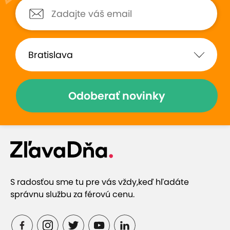
kozmetička na jednotku s
kozmetička , veľmi p
hviezdičkou, vrátim sa tam ....
procedúra, pleť osvi
zrevitalizovana 🤗
Zobraziť hodnotenia (24)
Odoberať novinky
Prečo si vybrať túto ponuku
Prvé Babor Beauty Spa v Bratislave, v centre na
Vysokej (výborná dostupnosť MHD)
S radosťou sme tu pre vás vždy,
keď hľadáte
správnu službu za férovú cenu.
Jedinečný postup, kde sa na pleť pozerá
komplexne