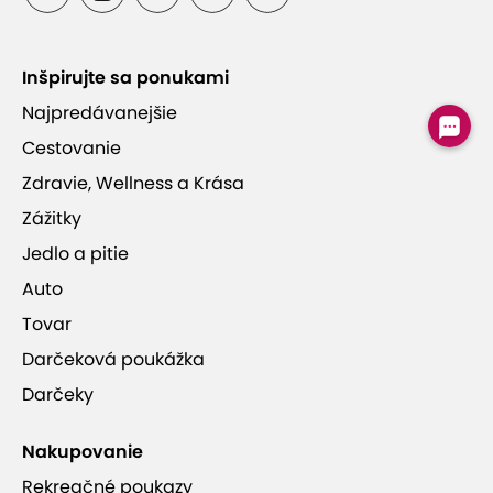
Profesionálne Babor kozmetičky s dlhoročnými
skúsenosťami
Inšpirujte sa ponukami
Najpredávanejšie
Cestovanie
Luxusná nemecká kozmetická značka Babor
Zdravie, Wellness a Krása
Zážitky
Jedlo a pitie
Auto
BABOR BEAUTY SPA
Tovar
Darčeková poukážka
Darčeky
Nakupovanie
Rekreačné poukazy