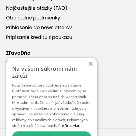
Najčastejšie otázky (FAQ)
Obchodné podmienky
Prihlásenie do newsletterov
+14
Pripísanie kreditu z poukazu
ZľavaDňa
×
Náš príbeh
Na vašom súkromí nám
Kontakt
Ošetrenie Babor deluxe
záleží
Kariéra
Používame súbory cookies na zaistenie
Blog
funkčnosti webu a s vaším súhlasom aj na
Ošetrenie nabudí metabolizmus pleti. Zahŕňa
personalizáciu obsahu našich webstránok.
jedinečné postupy značky Babor. V cene je aj
Pre médiá
Kliknutím na tlačidlo „Prijať všetko“ súhlasíte
založenie diagnostickej karty pre klienta. Účinky
s využívaním cookies a predaním údajov o
Pre partnerov
tohto ošetrenia sú skvelé - dokáže omladiť, rozžiariť
správaní na webe na zobrazenie cielenej
reklamy na sociálnych sieťach, reklamných
a pleť dokonale vyčistí. K ošetreniu dostanete aj
sieťach a ďalších weboch.
Prečítať viac
odborné rady pre správnu domácu starostlivosť o