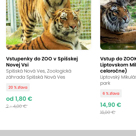
Vstupenky do ZOO v Spišskej
Vstup do ZOO
Novej Vsi
Liptovskom Mi
celoročne)
Spišská Nová Ves, Zoologická
záhrada Spišská Nová Ves
Liptovský Mikul
park
20 % zľava
6 % zľava
od 1,80 €
14,90 €
2 - 4,00 €
16,00 €