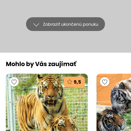
Zobraziť ukončenú ponuku
Mohlo by Vás zaujímať
+13
9,5
SKIPAS na perfektnú lyžovačku
v Jasenskej doline so sedačkovou
lanovkou a 3 vlekmi
Lyžiarske stredisko Jasenská dolina, Veľká Fatra - Kašová
(mapa)