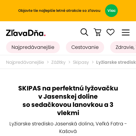
Objavte tie najlepšie letné atrakcie so zľavou
Viac
Najpredávanejšie
Cestovanie
Zdravie,
Najpredávanejšie
Zážitky
Skipasy
Lyžiarske stredis
SKIPAS na perfektnú lyžovačku
v Jasenskej doline
so sedačkovou lanovkou a 3
vlekmi
Lyžiarske stredisko Jasenská dolina, Veľká Fatra -
Kašová