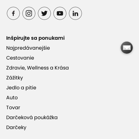
Stredisko Kašová pre menej náročných i
pokročilejších lyžiarov
4-sedačková lanovka a 3 vleky, osvetlený a
Inšpirujte sa ponukami
ozvučený areál
Najpredávanejšie
Cestovanie
Takmer 3 km upravených zjazdoviek,
zasnežovací systém
Zdravie, Wellness a Krása
Zážitky
Jedlo a pitie
Bezplatné parkovisko v tesnej blízkosti vlekov
Auto
Tovar
Darčeková poukážka
Darčeky
Lyžiarske stredisko Jasenská dolina