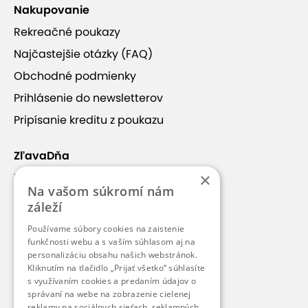
Nakupovanie
Rekreačné poukazy
Najčastejšie otázky (FAQ)
Obchodné podmienky
Prihlásenie do newsletterov
Pripísanie kreditu z poukazu
ZľavaDňa
+14
×
Náš príbeh
Na vašom súkromí nám
Kontakt
záleží
Kariéra
Používame súbory cookies na zaistenie
Blog
funkčnosti webu a s vaším súhlasom aj na
Jasenská dolina
personalizáciu obsahu našich webstránok.
Pre médiá
Kliknutím na tlačidlo „Prijať všetko“ súhlasíte
s využívaním cookies a predaním údajov o
Pre partnerov
správaní na webe na zobrazenie cielenej
Stredisko Kašová
sa nachádza
v dolnej časti
reklamy na sociálnych sieťach, reklamných