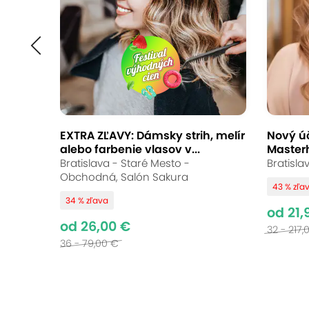
EXTRA ZĽAVY: Dámsky strih, melír
Nový úč
alebo farbenie vlasov v...
Master
Bratislava - Staré Mesto -
Bratisla
Obchodná, Salón Sakura
43 % zľa
34 % zľava
od 21,
od 26,00 €
32 - 217,
36 - 79,00 €