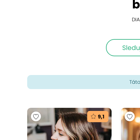
b
DIA
Sledu
Táto
9,1