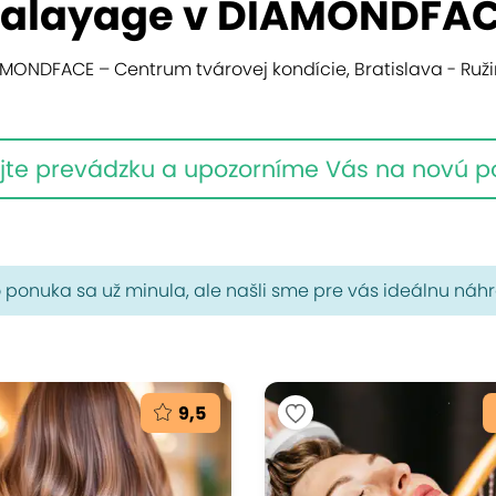
alayage v DIAMONDFA
MONDFACE – Centrum tvárovej kondície, Bratislava - Ruž
jte prevádzku a upozorníme Vás na novú 
 ponuka sa už minula, ale našli sme pre vás ideálnu náh
9,5