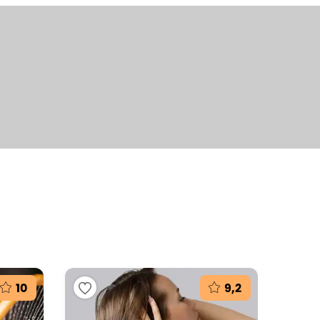
+4
fotografie
10
9,2