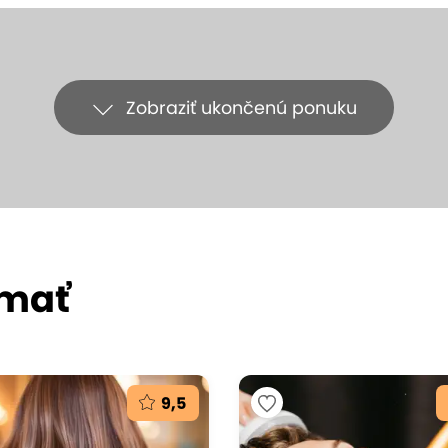
Zobraziť ukončenú ponuku
ímať
9,5