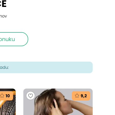
CE
inov
ponuku
radu:
10
9,2