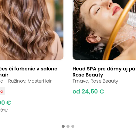
farbenie, strih,
yage v DIAMONDFACE
 Bratislava - Ružinov
(mapa)
es či farbenie v salóne
Head SPA pre dámy aj pá
hair
Rose Beauty
entre tvárovej kondície DIAMONDFACE v Bratisla
va - Ružinov, MasterHair
Trnava, Rose Beauty
ou. Čakajú vás luxusná starostlivosť, odborné k
od 24,50 €
va
asy do rúk profesionálov a zažiarte!
90 €
00 €
tenie