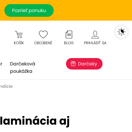
Pozrieť ponuku
KOŠÍK
OBĽÚBENÉ
BLOG
PRIHLÁSIŤ SA
r
Darčeková
Darčeky
poukážka
ndície
 laminácia aj