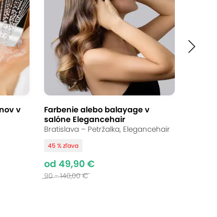
Ukončené
od 49,90 €
Až 45 % zľava
Bežná cena:
92 - 235,00 €
nov v
Farbenie alebo balayage v
salóne Elegancehair
ve! Doprajte svojim vlasom svieži
Bratislava – Petržalka, Elegancehair
onzultácie a dokonalý styling, ktorý
45 % zľava
od 49,90 €
90 - 140,00 €
Prečo si vybrať túto