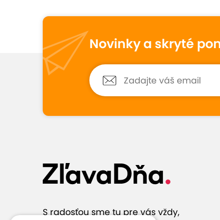
9,4
13
hodnotení
Novinky a skryté po
Mária
8,3
31. marca 2025
Hodnotené:
Farbenie korienkov +...
Úprava účesu pozornosť kaderníčky
bolo výborne. Zle parkovanie .
Zobraziť 
S radosťou sme tu pre vás vždy,