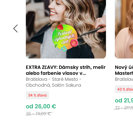
Vlasové procedúry - 
laminácia aj bala
DIAMONDFACE – Centrum tvárovej kondície,
9.4
Vynikajúce hodnotenie
EXTRA ZĽAVY: Dámsky strih, melír
Nový úč
alebo farbenie vlasov v...
Master
Objavte kúzlo vlasových procedúr v c
Bratislava - Staré Mesto -
Bratisla
vzhľad s farbením, strihom či lamináci
Obchodná, Salón Sakura
43 % zľa
podčiarkne vašu krásu. Zverte svoje vl
34 % zľava
od 21,
od 26,00 €
32 - 217,
36 - 79,00 €
Vynikajúce hodno