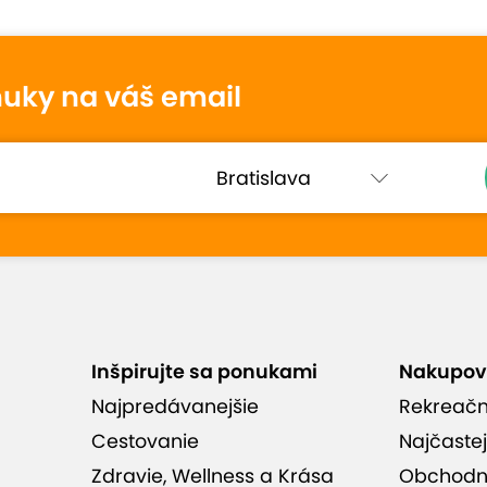
nuky na váš email
Alena
10
30. apríla 2025
Hodnotené:
Plazmalifting očných...
Všetko prebehlo v poriadku
Inšpirujte sa ponukami
Nakupov
hodnotenia (13)
Najpredávanejšie
Rekreač
Cestovanie
Najčastej
Zdravie, Wellness a Krása
Obchodn