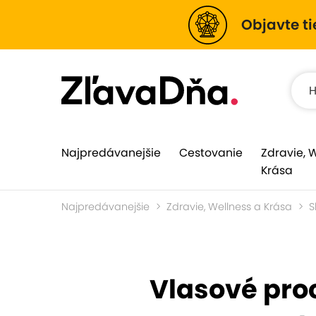
Objavte ti
Najpredávanejšie
Cestovanie
Zdravie, 
Krása
Najpredávanejšie
Zdravie, Wellness a Krása
S
Vlasové proc