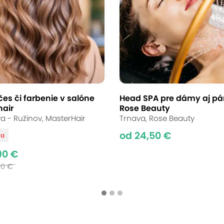
es či farbenie v salóne
Head SPA pre dámy aj pá
hair
Rose Beauty
va - Ružinov, MasterHair
Trnava, Rose Beauty
od 24,50 €
va
90 €
00 €