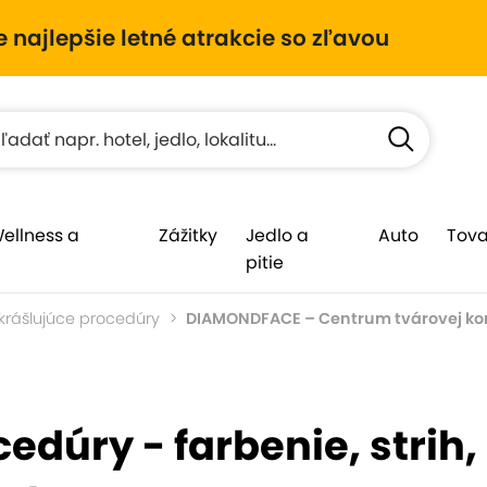
e najlepšie letné atrakcie so zľavou
Wellness a
Zážitky
Jedlo a
Auto
Tova
pitie
krášlujúce procedúry
DIAMONDFACE – Centrum tvárovej ko
edúry - farbenie, strih,