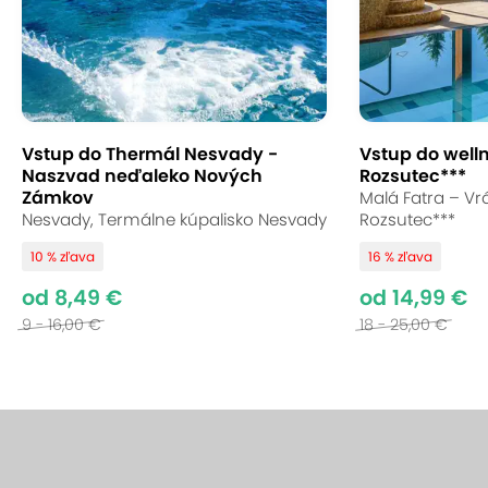
Vstup do Thermál Nesvady -
Vstup do well
Naszvad neďaleko Nových
Rozsutec***
Zámkov
Malá Fatra – Vrá
Nesvady, Termálne kúpalisko Nesvady
Rozsutec***
10 % zľava
16 % zľava
od 8,49 €
od 14,99 €
9 - 16,00 €
18 - 25,00 €