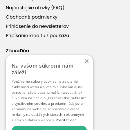
vlastné parkovanie
balkón
vaňa
Najčastejšie otázky (FAQ)
pet friendly
v blízkosti svahu
Obchodné podmienky
Prihlásenie do newsletterov
dostupnosť bez auta
polpenzia
Pripísanie kreditu z poukazu
bezplatné parkovanie
1 prístelka
ZľavaDňa
2 prístelky
vstup do wellness
×
Náš príbeh
Na vašom súkromí nám
Kontakt
záleží
Kariéra
Používame súbory cookies na zaistenie
Blog
funkčnosti webu a s vaším súhlasom aj na
personalizáciu obsahu našich webstránok.
Pre médiá
Kliknutím na tlačidlo „Prijať všetko“ súhlasíte
s využívaním cookies a predaním údajov o
Pre partnerov
správaní na webe na zobrazenie cielenej
reklamy na sociálnych sieťach, reklamných
sieťach a ďalších weboch.
Prečítať viac