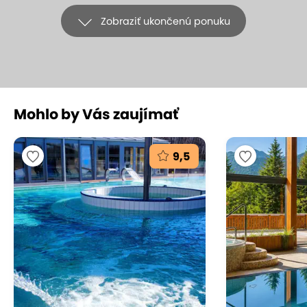
Zobraziť ukončenú ponuku
+26
Mohlo by Vás zaujímať
NARODENINY: Dovolenka v hoteli
Smokovec*** pri lanovke
9,5
na Hrebienok
Hotel Smokovec ***, Vysoké Tatry - Starý Smokovec
(mapa)
8.8
Veľmi dobré hodnotenie
Sadnite na lanovku pri známom hoteli
Smokovec***, vyvezie vás rovno na Hrebienok ku
Ľadovému Dómu alebo si užite lyžovačku či