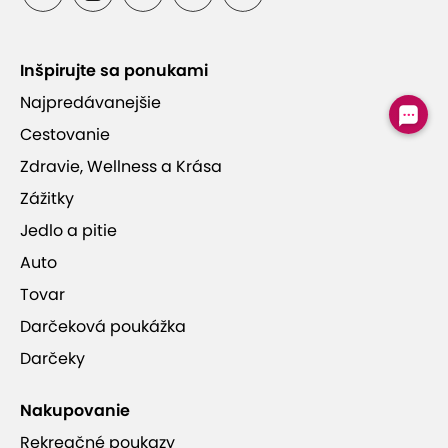
Polpenzia v cene + káva alebo koláčik v
kaviarni
Inšpirujte sa ponukami
Vstup do sauny a každý deň vstup do bazéna
Najpredávanejšie
Cestovanie
Zdravie, Wellness a Krása
1 dieťa do 5 rokov má ubytovanie zdarma
Zážitky
Jedlo a pitie
Auto
Tovar
Hotel Smokovec ***
Darčeková poukážka
Darčeky
sauna
vnútorný bazén
wifi pripojenie
Nakupovanie
detský kútik
reštaurácia
hotelový bar
Rekreačné poukazy