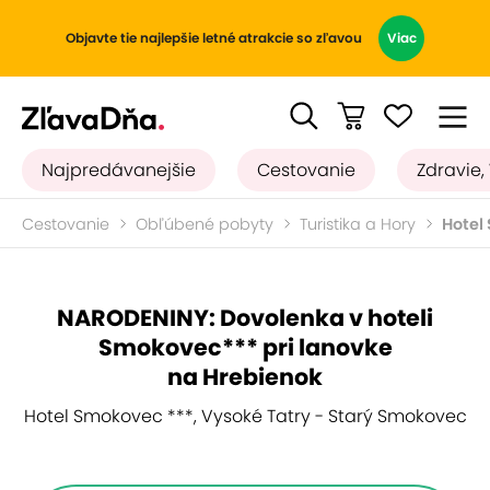
Objavte tie najlepšie letné atrakcie so zľavou
Viac
Najpredávanejšie
Cestovanie
Zdravie,
Cestovanie
Obľúbené pobyty
Turistika a Hory
Hotel
NARODENINY: Dovolenka v hoteli
Smokovec*** pri lanovke
na Hrebienok
Hotel Smokovec ***, Vysoké Tatry - Starý Smokovec