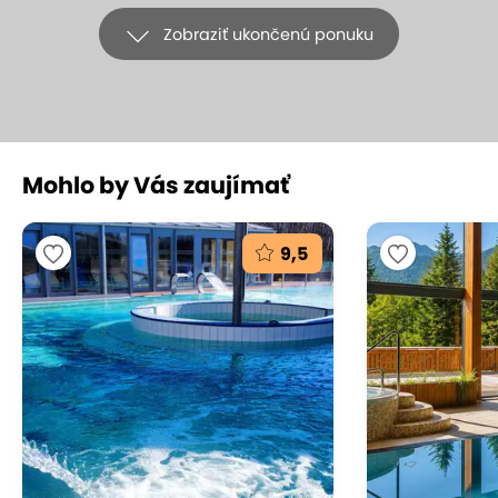
Zobraziť ukončenú ponuku
+26
Mohlo by Vás zaujímať
NARODENINY: Dovolenka v hoteli
Smokovec*** pri lanovke
9,5
na Hrebienok
Hotel Smokovec ***, Vysoké Tatry - Starý Smokovec
(mapa)
8.8
Veľmi dobré hodnotenie
Sadnite na lanovku pri známom hoteli
Smokovec***, vyvezie vás rovno na Hrebienok ku
Ľadovému Dómu alebo si užite lyžovačku či