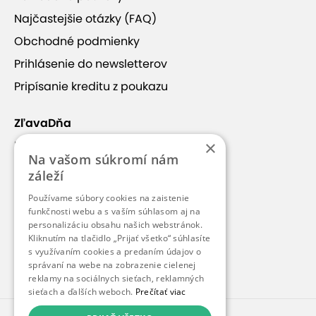
vlastné parkovanie
balkón
vaňa
Najčastejšie otázky (FAQ)
pet friendly
v blízkosti svahu
Obchodné podmienky
Prihlásenie do newsletterov
dostupnosť bez auta
polpenzia
Pripísanie kreditu z poukazu
bezplatné parkovanie
1 prístelka
ZľavaDňa
2 prístelky
vstup do wellness
×
Náš príbeh
Na vašom súkromí nám
Kontakt
záleží
Kariéra
Používame súbory cookies na zaistenie
Blog
funkčnosti webu a s vaším súhlasom aj na
personalizáciu obsahu našich webstránok.
Pre médiá
Kliknutím na tlačidlo „Prijať všetko“ súhlasíte
s využívaním cookies a predaním údajov o
Pre partnerov
správaní na webe na zobrazenie cielenej
reklamy na sociálnych sieťach, reklamných
sieťach a ďalších weboch.
Prečítať viac