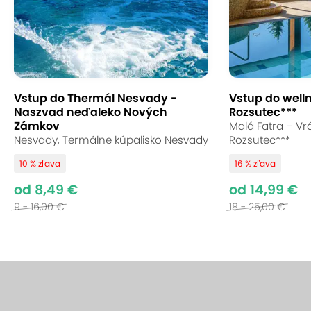
Vstup do Thermál Nesvady -
Vstup do well
Naszvad neďaleko Nových
Rozsutec***
Zámkov
Malá Fatra – Vrá
Nesvady, Termálne kúpalisko Nesvady
Rozsutec***
10 % zľava
16 % zľava
od 8,49 €
od 14,99 €
9 - 16,00 €
18 - 25,00 €