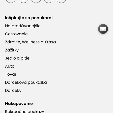
Polpenzia v cene + káva alebo koláčik v
kaviarni
Inšpirujte sa ponukami
Vstup do sauny a každý deň vstup do bazéna
Najpredávanejšie
Cestovanie
Zdravie, Wellness a Krása
1 dieťa do 5 rokov má ubytovanie zdarma
Zážitky
Jedlo a pitie
Auto
Tovar
Hotel Smokovec ***
Darčeková poukážka
Darčeky
sauna
vnútorný bazén
wifi pripojenie
Nakupovanie
detský kútik
reštaurácia
hotelový bar
Rekreačné poukazy