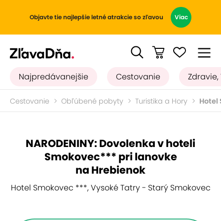
Objavte tie najlepšie letné atrakcie so zľavou
Viac
Najpredávanejšie
Cestovanie
Zdravie,
Cestovanie
Obľúbené pobyty
Turistika a Hory
Hotel
NARODENINY: Dovolenka v hoteli
Smokovec*** pri lanovke
na Hrebienok
Hotel Smokovec ***, Vysoké Tatry - Starý Smokovec