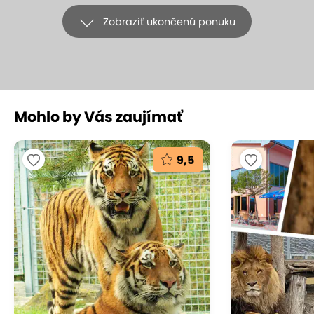
Zobraziť ukončenú ponuku
Mohlo by Vás zaujímať
+8
9,5
Vyhliadkový let ponad Tatry pre 2 - 3
osoby s možnosťou pilotovania
Fly Tatras, Vysoké Tatry
(mapa)
10
Vynikajúce hodnotenie
Nastupujte, odlietame! Váš letecký dobrodružný
zážitok sa práve začína. Dychberúce výhľady na