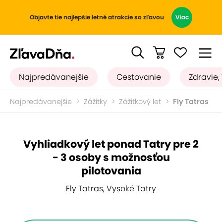
Objavte tie najlepšie letné atrakcie so zľavou
Viac
Najpredávanejšie
Cestovanie
Zdravie,
Najpredávanejšie
Zážitky
Zážitkový let
Fly Tatras
Vyhliadkový let ponad Tatry pre 2
- 3 osoby s možnosťou
pilotovania
Fly Tatras, Vysoké Tatry