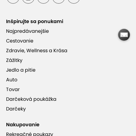
Inšpirujte sa ponukami
Najpredávanejšie
Fly Tatras
Cestovanie
Zdravie, Wellness a Krása
Zážitky
Jedlo a pitie
Auto
Tovar
Darčeková poukážka
Darčeky
+9
Nakupovanie
Rekreačné poukazy