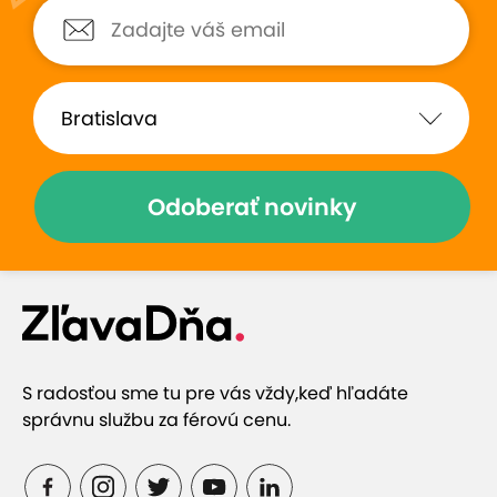
Zobraziť hodnotenia (2)
Prečo si vybrať túto ponuku
Let lietadlami typu Cessna 172 (4-miestne
Odoberať novinky
lietadlo)
Vyhliadkový let s možnosťou pilotovania
Výhľady na dokonalé prírodné scenérie
S radosťou sme tu pre vás vždy,
keď hľadáte
správnu službu za férovú cenu.
Skvelý tip na darček