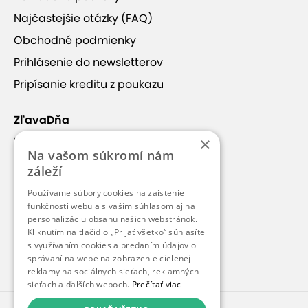
Najčastejšie otázky (FAQ)
Panoráma Vysokých Tatier a
Obchodné podmienky
krásneho mesta Poprad
Prihlásenie do newsletterov
Pripísanie kreditu z poukazu
Fly Tatras vám so svojim 4-miestnym lietadlom
Cessna 172 ponúkne
Vysoké Tatry a Poprad z
ZľavaDňa
lietadla
ako na dlani. Z výšky približne 300 metrov
×
Náš príbeh
uvidíte neuveriteľný výhľad na Vysoké Tatry,
Na vašom súkromí nám
Kontakt
tatranské obce a Poprad, aký ste nikdy predtým
záleží
Kariéra
nezažili. Vďaka mierne adrenalínovému zážitku
Používame súbory cookies na zaistenie
Zobraziť viac
sa
dotknete takmer každého štíta
Vysokých Tatier,
Blog
funkčnosti webu a s vaším súhlasom aj na
personalizáciu obsahu našich webstránok.
uvidíte krásy tatranských plies a dolín.
Pre médiá
Kliknutím na tlačidlo „Prijať všetko“ súhlasíte
s využívaním cookies a predaním údajov o
Pre partnerov
Kontakt
správaní na webe na zobrazenie cielenej
reklamy na sociálnych sieťach, reklamných
sieťach a ďalších weboch.
Prečítať viac