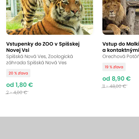
Vstupenky do ZOO v Spišskej
Vstup do Malk
Novej Vsi
a kontaktnými
Spišská Nová Ves, Zoologická
Orechová Potôň,
záhrada Spišská Nová Ves
19 % zľava
20 % zľava
od 8,90 €
od 1,80 €
11 - 48,00 €
2 - 4,00 €