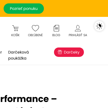
Pozrieť ponuku
KOŠÍK
OBĽÚBENÉ
BLOG
PRIHLÁSIŤ SA
r
Darčeková
Darčeky
poukážka
erformance –