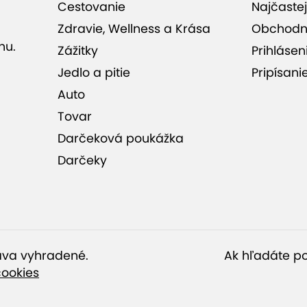
 hodnotenia (7)
Cestovanie
Najčastej
Zdravie, Wellness a Krása
Obchodn
nu.
Zážitky
Prihlásen
Jedlo a pitie
Pripísani
Auto
Tovar
Darčeková poukážka
Darčeky
ráva vyhradené.
Ak hľadáte po
cookies