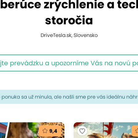
berúce zrýchlenie a tec
storočia
DriveTesla.sk, Slovensko
jte prevádzku a upozorníme Vás na novú 
 ponuka sa už minula, ale našli sme pre vás ideálnu náh
9,4