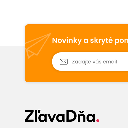
Veľmi dobré hodn
8,9
7
hodnotení
Novinky a skryté po
Sandra
9,7
17. marca 2024
Hodnotené:
Limitovaná zľava: 2 hod.
Technický stav auta bol veľmi dobrý.
Inštruktor bol ochotný zodpovedať
všetky otázky, vedel poradiť a
príjemne komunikoval. Zo zážitku
máme výborný pocit, ako aj šofér,
tak... (
Zobraziť
)