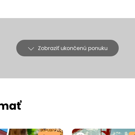
Zobraziť ukončenú ponuku
ímať