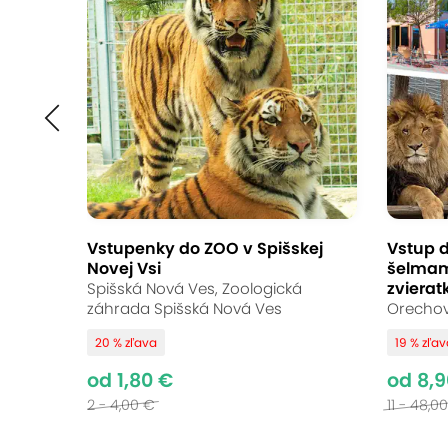
Vstupenky do ZOO v Spišskej
Vstup d
Novej Vsi
šelmam
zviera
Spišská Nová Ves, Zoologická
záhrada Spišská Nová Ves
Orechov
20 % zľava
19 % zľa
od 1,80 €
od 8,9
2 - 4,00 €
11 - 48,0