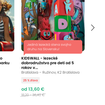
Jediná lezecká stena svojho
druhu na Slovensku!
do
KIDSWALL - lezecké
parku
dobrodružstvo pre deti od 5
rokov v...
Bratislava – Ružinov, K2 Bratislava
25 % zľava
od 13,60 €
18,20 - 36,40 €