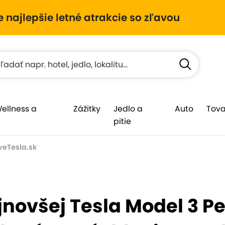
e najlepšie letné atrakcie so zľavou
Wellness a
Zážitky
Jedlo a
Auto
Tova
pitie
veTesla.sk
jnovšej Tesla Model 3 P