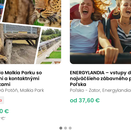
o Malkia Parku so
ENERGYLANDIA – vstupy 
i a kontaktnými
najväčšieho zábavného 
tkami
Poľska
á Potôň, Malkia Park
Poľsko - Zator, Energylandia
od 37,60 €
va
0 €
0 €