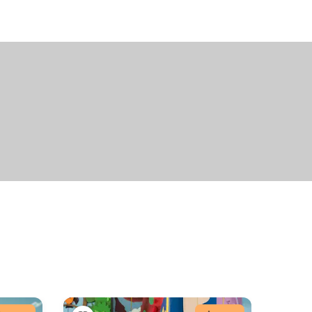
+9
fotografií