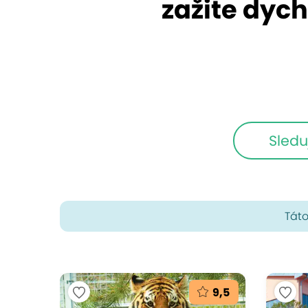
zažite dych
Sledu
Táto
9,5