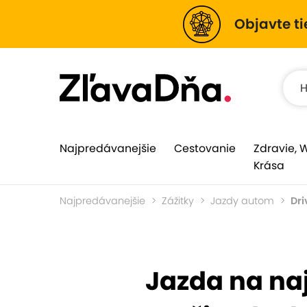
Objavte ti
Najpredávanejšie
Cestovanie
Zdravie, 
Krása
Najpredávanejšie
Zážitky
Jazdy autom
Dri
Jazda na na