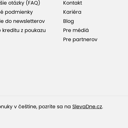
šie otázky (FAQ)
Kontakt
Jazdy v Bratislave, Nitre,
é podmienky
Kariéra
Trnave, Žiline, Trenčíne,
ie do newsletterov
Blog
Zvolene, Prešove, Košiciach...
e kreditu z poukazu
Pre médiá
Pre partnerov
nuky v češtine, pozrite sa na
SlevaDne.cz
.