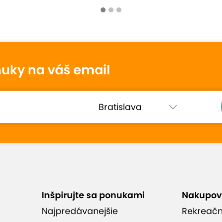
otenie
nuky na váš email
Martina
9,3
4. augusta 2025
Hodnotené:
Hodinová jazda na Tesle...
Všetko super až na to, že sme si
nemohli zvoliť trasu.
Inšpirujte sa ponukami
Nakupov
Najpredávanejšie
Rekreač