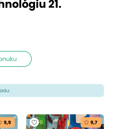
hnológiu 21.
ponuku
radu:
9,9
9,7