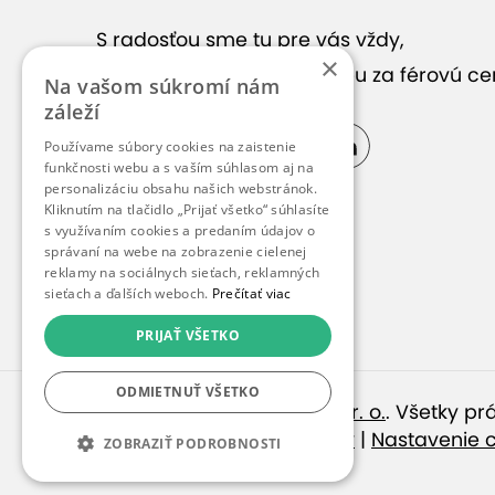
Zobraziť
S radosťou sme tu pre vás vždy,
×
keď hľadáte správnu službu za férovú ce
Na vašom súkromí nám
záleží
Používame súbory cookies na zaistenie
funkčnosti webu a s vaším súhlasom aj na
personalizáciu obsahu našich webstránok.
Kliknutím na tlačidlo „Prijať všetko“ súhlasíte
s využívaním cookies a predaním údajov o
správaní na webe na zobrazenie cielenej
Kontakt
reklamy na sociálnych sieťach, reklamných
sieťach a ďalších weboch.
Prečítať viac
PRIJAŤ VŠETKO
ODMIETNUŤ VŠETKO
© 2010 – 2026
inspirago s. r. o.
. Všetky p
Ochrana osobných údajov
|
Nastavenie 
ZOBRAZIŤ PODROBNOSTI
DriveTesla.sk