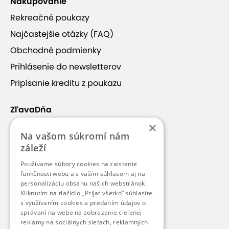
Nakupovanie
Rekreačné poukazy
Najčastejšie otázky (FAQ)
Obchodné podmienky
+14
Prihlásenie do newsletterov
Pripísanie kreditu z poukazu
ZľavaDňa
×
Náš príbeh
ZEN SPA
Na vašom súkromí nám
Kontakt
záleží
Kariéra
ZEN SPA nájdete v Hoteli TATRA**** v centre
Používame súbory cookies na zaistenie
Bratislavy. Je to jedinečné miesto s privátnym
Blog
funkčnosti webu a s vaším súhlasom aj na
personalizáciu obsahu našich webstránok.
wellness, saunami, masážami a tiež unikátnou float
Pre médiá
Kliknutím na tlačidlo „Prijať všetko“ súhlasíte
terapiou.
s využívaním cookies a predaním údajov o
Pre partnerov
správaní na webe na zobrazenie cielenej
reklamy na sociálnych sieťach, reklamných
Fínska sauna