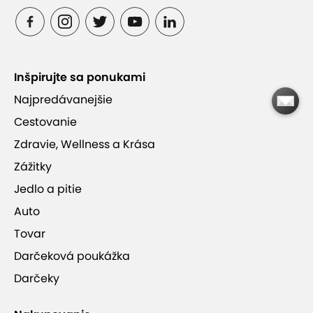
Dve hodiny nerušeného oddychu a relaxu
Skvelý tip na romantický darček
Inšpirujte sa ponukami
Najpredávanejšie
FLOAT terapia resetuje a harmonizuje vaše telo
Cestovanie
Zdravie, Wellness a Krása
Zážitky
Jedlo a pitie
Auto
ZEN SPA (Hotel Tatra****)
Tovar
Darčeková poukážka
Darčeky