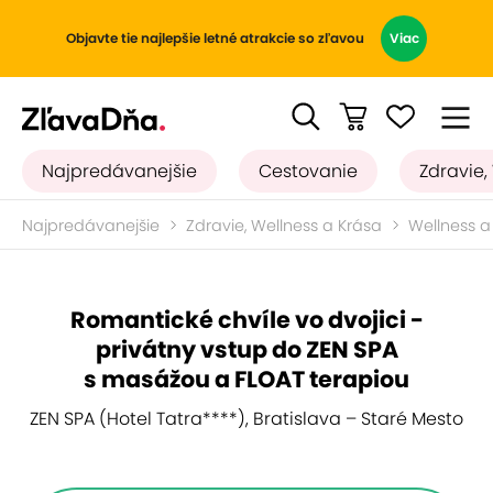
Objavte tie najlepšie letné atrakcie so zľavou
Viac
Najpredávanejšie
Cestovanie
Zdravie,
Najpredávanejšie
Zdravie, Wellness a Krása
Wellness a
Romantické chvíle vo dvojici -
privátny vstup do ZEN SPA
s masážou a FLOAT terapiou
ZEN SPA (Hotel Tatra****), Bratislava – Staré Mesto