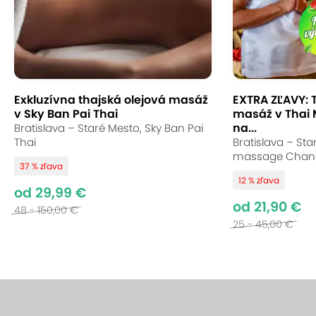
Exkluzívna thajská olejová masáž
EXTRA ZĽAVY: 
v Sky Ban Pai Thai
masáž v Thai
na...
Bratislava – Staré Mesto, Sky Ban Pai
Thai
Bratislava – Sta
massage Chan
37 % zľava
12 % zľava
od 29,99 €
od 21,90 €
48 - 150,00 €
25 - 45,00 €