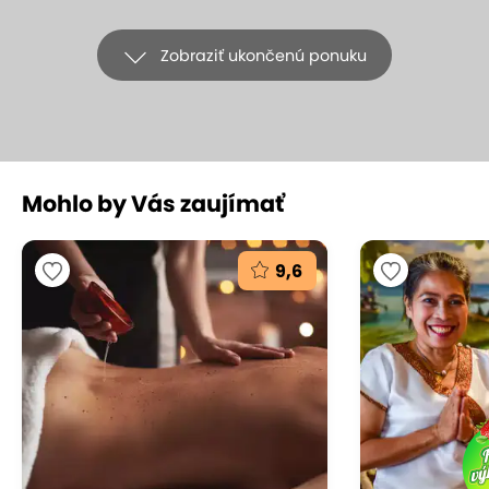
Zobraziť ukončenú ponuku
Mohlo by Vás zaujímať
+13
9,6
Romantické chvíle vo dvojici -
privátny vstup do ZEN SPA s masážou
a FLOAT terapiou
ZEN SPA (Hotel Tatra****), Bratislava – Staré Mesto
(mapa)
9.3
Vynikajúce hodnotenie