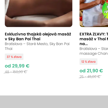
Exkluzívna thajská olejová masáž
EXTRA ZĽAVY: 
v Sky Ban Pai Thai
masáž v Thai
na...
Bratislava – Staré Mesto, Sky Ban Pai
Thai
Bratislava – Sta
massage Chan
37 % zľava
12 % zľava
od 29,99 €
od 21,90 €
48 - 150,00 €
25 - 45,00 €