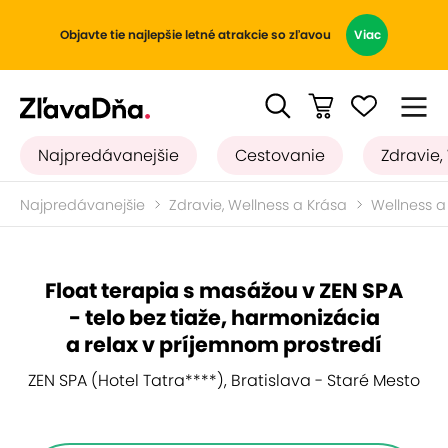
Objavte tie najlepšie letné atrakcie so zľavou
Viac
Najpredávanejšie
Cestovanie
Zdravie,
Najpredávanejšie
Zdravie, Wellness a Krása
Wellness a
Float terapia s masážou v ZEN SPA
- telo bez tiaže, harmonizácia
a relax v príjemnom prostredí
ZEN SPA (Hotel Tatra****), Bratislava - Staré Mesto