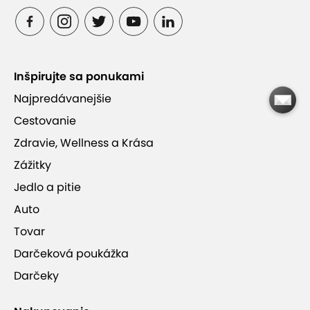
soli efekt „Mŕtveho mora“
90 až 120 minút ničím nerušeného relaxu
Inšpirujte sa ponukami
Najpredávanejšie
Parkovanie v hotelovej garáži grátis
Cestovanie
Zdravie, Wellness a Krása
Masáž vykonávajú certifikovaní terapeuti s
Zážitky
dlhoročnou praxou
Jedlo a pitie
Auto
Tovar
Darčeková poukážka
ZEN SPA (Hotel Tatra****)
Darčeky