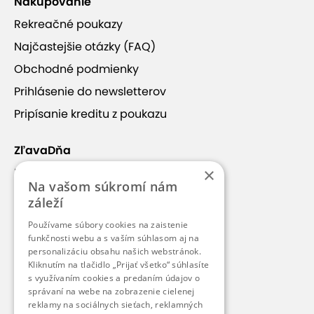
Nakupovanie
Rekreačné poukazy
Najčastejšie otázky (FAQ)
Obchodné podmienky
Prihlásenie do newsletterov
Pripísanie kreditu z poukazu
+12
ZľavaDňa
×
Náš príbeh
Na vašom súkromí nám
Kontakt
záleží
Kariéra
Používame súbory cookies na zaistenie
ZEN SPA
Blog
funkčnosti webu a s vaším súhlasom aj na
personalizáciu obsahu našich webstránok.
Pre médiá
Kliknutím na tlačidlo „Prijať všetko“ súhlasíte
ZEN SPA nájdete v Hoteli TATRA**** v centre
s využívaním cookies a predaním údajov o
Pre partnerov
Bratislavy.
Je to jedinečné miesto s privátnym
správaní na webe na zobrazenie cielenej
reklamy na sociálnych sieťach, reklamných
wellness, saunami, masážami a tiež unikátnou float