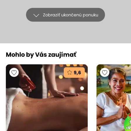
Zobraziť ukončenú ponuku
Mohlo by Vás zaujímať
+11
9,6
Float terapia s masážou v ZEN SPA -
telo bez tiaže, harmonizácia a relax
v príjemnom prostredí
ZEN SPA (Hotel Tatra****), Bratislava - Staré Mesto
(mapa)
9.5
Vynikajúce hodnotenie