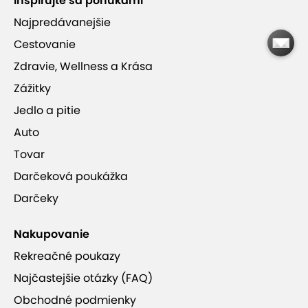
Inšpirujte sa ponukami
V cene aj syrová misa
Najpredávanejšie
Cestovanie
Ubytovanie v kaštieli
za zvýhodnenú cenu
Zdravie, Wellness a Krása
Zážitky
Jedlo a pitie
Chateau Krakovany má pre vás ešte
Auto
aj túto ponuku
Tovar
Darčeková poukážka
Kaštiel Chateau Krakovany so
Darčeky
vstupom do wellness
Platnosť kupónu je od 16.12.2025 do
22.12.2026 podľa dostupnosti.
Nakupovanie
od 149,00 €
Rekreačné poukazy
Najčastejšie otázky (FAQ)
Obchodné podmienky