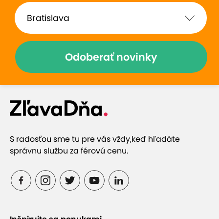
v spoločnosti priateľov
Odoberať novinky
Zobraziť hodnotenia (2)
Prečo si vybrať túto ponuku
S radosťou sme tu pre vás vždy,
keď hľadáte
TOP 10 najlepšie hodnotených kaštieľov
správnu službu za férovú cenu.
Degustácia vyše 20 vzoriek vín z vlastných
vinohradov