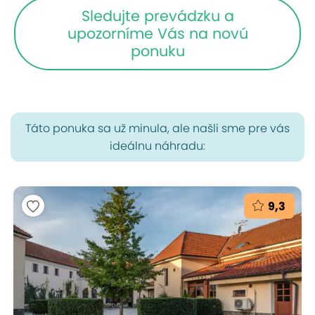
Sledujte prevádzku a
upozorníme Vás na novú
ponuku
Táto ponuka sa už minula, ale našli sme pre vás
ideálnu náhradu:
9,3