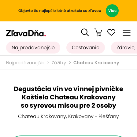
Objavte tie najlepšie letné atrakcie so zľavou
Viac
Najpredávanejšie
Cestovanie
Zdravie,
Najpredávanejšie
Zážitky
Chateau Krakovany
Degustácia vín vo vínnej pivničke
Kaštiela Chateau Krakovany
so syrovou misou pre 2 osoby
Chateau Krakovany, Krakovany - Piešťany