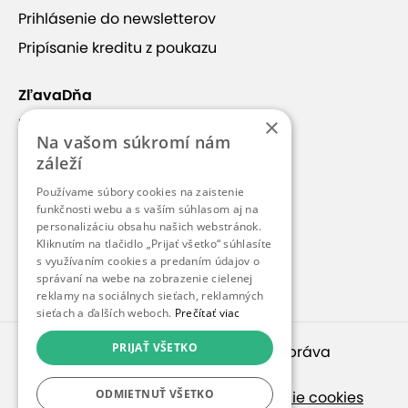
Chateau Krakovany
Prihlásenie do newsletterov
Pripísanie kreditu z poukazu
ZľavaDňa
×
Náš príbeh
Na vašom súkromí nám
Kontakt
záleží
Kariéra
Používame súbory cookies na zaistenie
Blog
funkčnosti webu a s vaším súhlasom aj na
personalizáciu obsahu našich webstránok.
Pre médiá
Kliknutím na tlačidlo „Prijať všetko“ súhlasíte
+7
s využívaním cookies a predaním údajov o
Pre partnerov
správaní na webe na zobrazenie cielenej
reklamy na sociálnych sieťach, reklamných
sieťach a ďalších weboch.
Prečítať viac
PRIJAŤ VŠETKO
© 2010 – 2026
inspirago s. r. o.
. Všetky práva
Kaštieľ Chateau Krakovany***
vyhradené.
ODMIETNUŤ VŠETKO
Ochrana osobných údajov
|
Nastavenie cookies