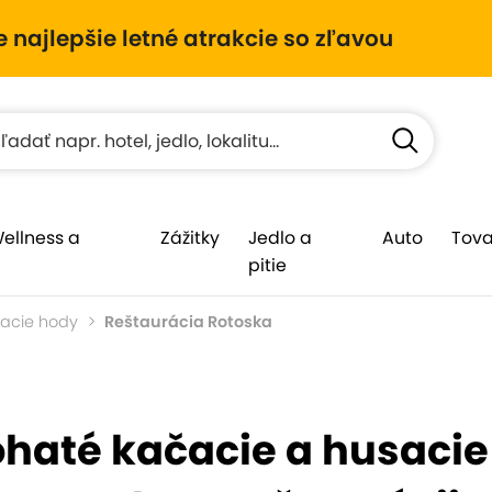
e najlepšie letné atrakcie so zľavou
Wellness a
Zážitky
Jedlo a
Auto
Tova
pitie
sacie hody
Reštaurácia Rotoska
haté kačacie a husacie