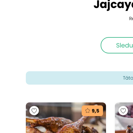
Jajcay
R
Sledu
Táto
9,5