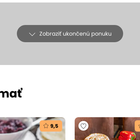
Zobraziť ukončenú ponuku
ímať
9,5