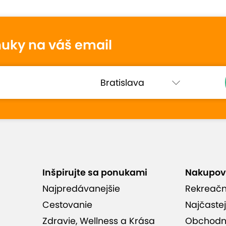
tenie
nuky na váš email
Peter
10
9. apríla 2025
Hodnotené:
Husacie hody s donáškou...
So všetkým sme boli na 100% spokojní
od objednania kupónu az po samotné
a
jedlo , ktoré bolo výborné.odporucam
Inšpirujte sa ponukami
Nakupov
-
Najpredávanejšie
Rekreač
Cestovanie
Najčastej
hodnotenia (19)
Zdravie, Wellness a Krása
Obchodn