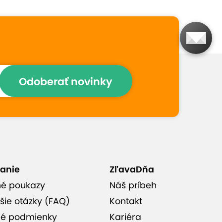
Prečo si vybrať túto
ponuku
Slávna husacina a kačacina
Odoberať novinky
z Grobu
Podľa prastarej receptúry
Možnosť dovozu priamo
anie
ZľavaDňa
domov alebo do kancelárie
né poukazy
Náš príbeh
šie otázky (FAQ)
Kontakt
é podmienky
Kariéra
Pochutí si až 6 ľudí