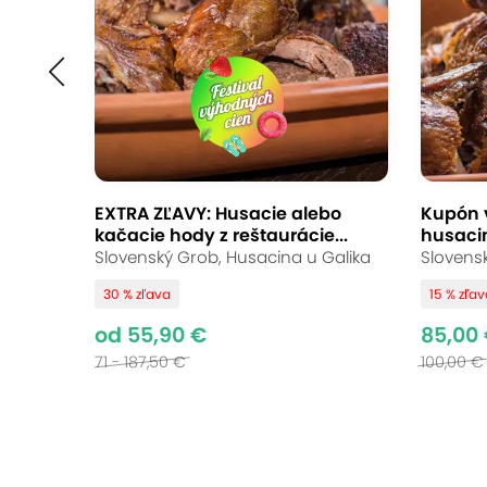
EXTRA ZĽAVY: Husacie alebo
Kupón 
kačacie hody z reštaurácie...
husacin
Slovenský Grob, Husacina u Galika
Slovens
30 % zľava
15 % zľa
od 55,90 €
85,00
71 - 187,50 €
100,00 €