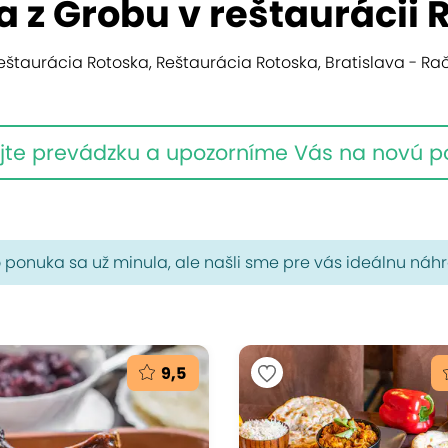
a z Grobu v reštaurácii 
eštaurácia Rotoska, Reštaurácia Rotoska, Bratislava - Ra
jte prevádzku a upozorníme Vás na novú 
 ponuka sa už minula, ale našli sme pre vás ideálnu náh
9,5