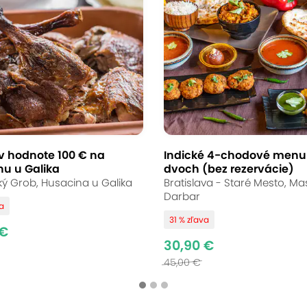
čacie a husacie hody
bu v reštaurácii
 Bratislava - Rača
(mapa)
v hodnote 100 € na
Indické 4-chodové menu
u u Galika
dvoch (bez rezervácie)
ký Grob, Husacina u Galika
Bratislava - Staré Mesto, Ma
Darbar
uhu rodiny a priateľov. Nechajte sa zlákať na o
va
31 % zľava
čí nasledovať lahodnú vôňu do Reštaurácie Rot
 €
30,90 €
ou vám navyše dovezú priamo domov či do kan
45,00 €