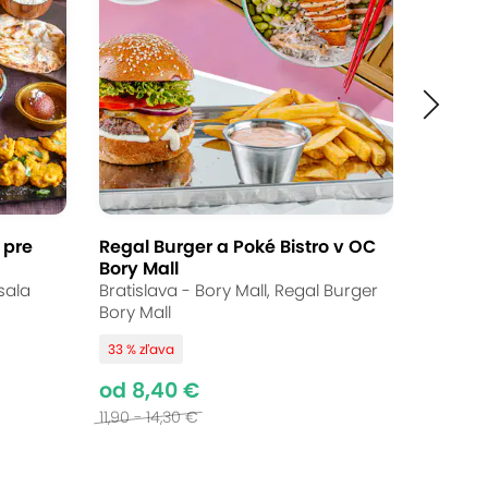
Ukončené
od 47,85 €
Až 44 % zľava
Bežná cena:
75 - 199,00 €
 pre
Regal Burger a Poké Bistro v OC
Bory Mall
sala
Bratislava - Bory Mall, Regal Burger
Bory Mall
bľúbené kačacie a husacie hody od
33 % zľava
oska. Do zlatista pečené húsky a
od 8,40 €
celárie alebo môžete využiť osobný
11,90 - 14,30 €