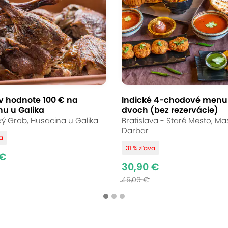
v hodnote 100 € na
Indické 4-chodové menu
u u Galika
dvoch (bez rezervácie)
ký Grob, Husacina u Galika
Bratislava - Staré Mesto, Ma
Darbar
va
31 % zľava
 €
30,90 €
45,00 €