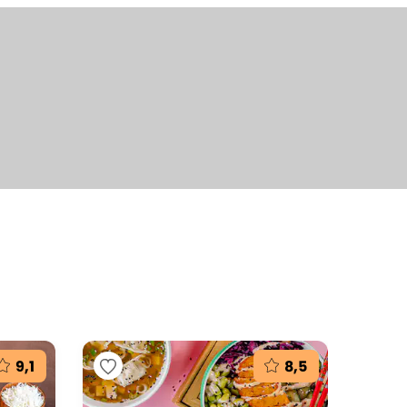
+9
fotografií
9,1
8,5