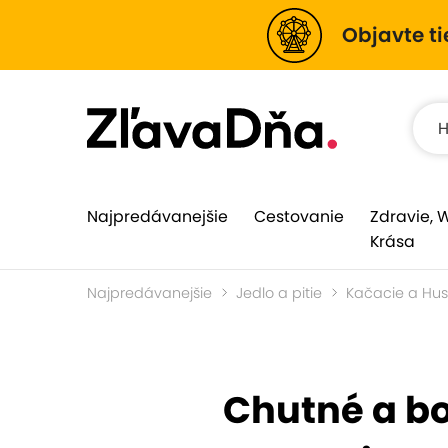
Objavte ti
Najpredávanejšie
Cestovanie
Zdravie, 
Krása
Najpredávanejšie
Jedlo a pitie
Kačacie a Hu
Chutné a bo