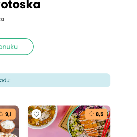
Rotoska
ča
ponuku
radu:
9,1
8,5