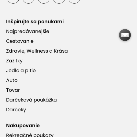
Vynikajúce hodnotenia od zákazníkov
Inšpirujte sa ponukami
Moderná stomatologická ambulancia v tesnej
Najpredávanejšie
blízkosti Račianskeho mýta
Cestovanie
Zdravie, Wellness a Krása
Jednoduchá rezervácia cez online rezervačný
Zážitky
systém
Jedlo a pitie
Auto
Tovar
Darčeková poukážka
Luxlite Europe s.r.o.
Darčeky
Nakupovanie
Rekreačné poukazy