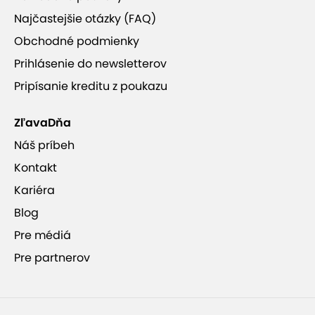
Najčastejšie otázky (FAQ)
Obchodné podmienky
Prihlásenie do newsletterov
Pripísanie kreditu z poukazu
+10
ZľavaDňa
Náš príbeh
Kontakt
Kariéra
Vlastné zuby po celý život
Blog
Pre médiá
Dentálna hygiena je účinná liečebno-preventívna
Pre partnerov
metóda modernej stomatológie, ktorá vedie k
zachovaniu vlastných zubov v ústach po celý život.
Čisté zuby sú základnou prevenciou pred možnými
zdravotnými komplikáciami. Aj pri najlepšej snahe