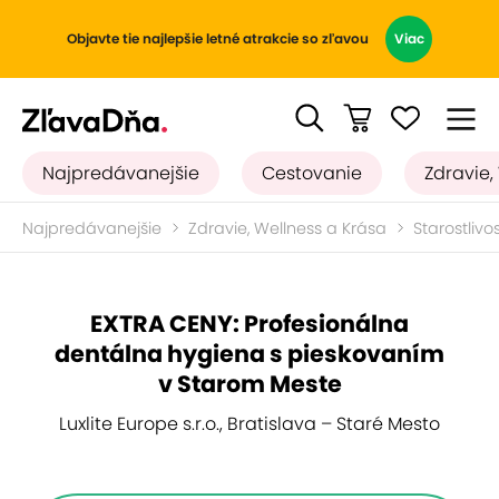
Objavte tie najlepšie letné atrakcie so zľavou
Viac
Najpredávanejšie
Cestovanie
Zdravie,
Najpredávanejšie
Zdravie, Wellness a Krása
Starostlivo
EXTRA CENY: Profesionálna
dentálna hygiena s pieskovaním
v Starom Meste
Luxlite Europe s.r.o., Bratislava – Staré Mesto