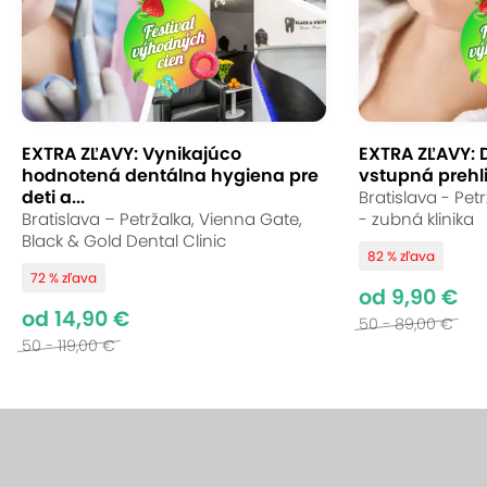
EXTRA ZĽAVY: Vynikajúco
EXTRA ZĽAVY: 
hodnotená dentálna hygiena pre
vstupná prehli
deti a...
Bratislava - Pet
Bratislava – Petržalka, Vienna Gate,
- zubná klinika
Black & Gold Dental Clinic
82 % zľava
72 % zľava
od 9,90 €
od 14,90 €
50 - 89,00 €
50 - 119,00 €