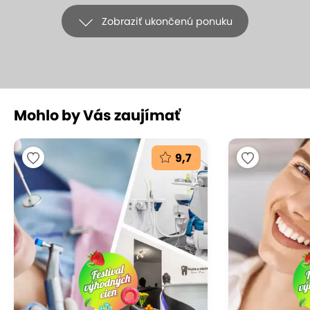
Zobraziť ukončenú ponuku
Mohlo by Vás zaujímať
+9
9,7
EXTRA CENY: Profesionálna dentálna
hygiena s pieskovaním v Starom
Meste
Luxlite Europe s.r.o., Bratislava – Staré Mesto
(mapa)
9.5
Vynikajúce hodnotenie
Krásny a zdravý úsmev vám zabezpečí len jedna