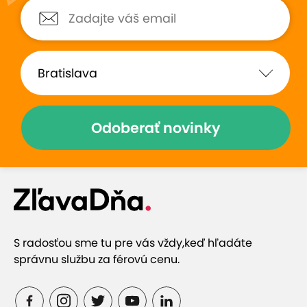
Hodnotené:
EXTRA CENY:...
Hodnotené:
EXTRA CENY:.
Boli sme už druhý krát na
Skvela dentalna hygi
dentálnej hygiene, sme boli
hygienicka vysvetlila
spokojní.
jeden krok ktorý išla r
Odoberať novinky
Zobraziť hodnotenia (376)
Prečo si vybrať túto ponuku
S radosťou sme tu pre vás vždy,
keď hľadáte
správnu službu za férovú cenu.
Profesionálny dentálny hygienik