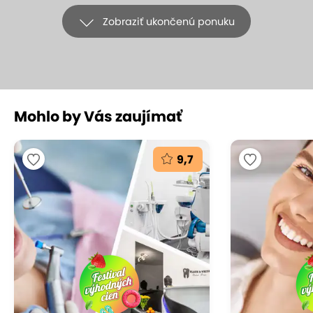
Zobraziť ukončenú ponuku
Mohlo by Vás zaujímať
+9
9,7
EXTRA CENY: Profesionálna dentálna
hygiena s pieskovaním v Starom
Meste
Luxlite Europe s.r.o., Bratislava – Staré Mesto
(mapa)
9.5
Vynikajúce hodnotenie
Krásny a zdravý úsmev vám zabezpečí len jedna