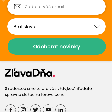
Hodnotené:
EXTRA CENY:...
Hodnotené:
EXTRA CENY:.
Boli sme už druhý krát na
Skvela dentalna hygi
dentálnej hygiene, sme boli
hygienicka vysvetlila
spokojní.
jeden krok ktorý išla r
Odoberať novinky
Zobraziť hodnotenia (376)
Prečo si vybrať túto ponuku
S radosťou sme tu pre vás vždy,
keď hľadáte
správnu službu za férovú cenu.
Profesionálny dentálny hygienik