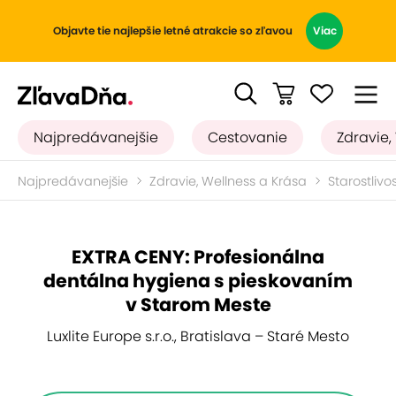
Objavte tie najlepšie letné atrakcie so zľavou
Viac
Najpredávanejšie
Cestovanie
Zdravie,
Najpredávanejšie
Zdravie, Wellness a Krása
Starostlivo
EXTRA CENY: Profesionálna
dentálna hygiena s pieskovaním
v Starom Meste
Luxlite Europe s.r.o., Bratislava – Staré Mesto