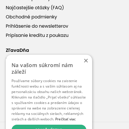
Najčastejšie otázky (FAQ)
Obchodné podmienky
Prihlásenie do newsletterov
Pripísanie kreditu z poukazu
+10
ZľavaDňa
×
Náš príbeh
Na vašom súkromí nám
Kontakt
záleží
Kariéra
Vlastné zuby po celý život
Používame súbory cookies na zaistenie
Blog
funkčnosti webu a s vaším súhlasom aj na
personalizáciu obsahu našich webstránok.
Pre médiá
Kliknutím na tlačidlo „Prijať všetko“ súhlasíte
Dentálna hygiena je účinná liečebno-preventívna
s využívaním cookies a predaním údajov o
Pre partnerov
metóda modernej stomatológie, ktorá vedie k
správaní na webe na zobrazenie cielenej
zachovaniu vlastných zubov v ústach po celý život.
reklamy na sociálnych sieťach, reklamných
sieťach a ďalších weboch.
Prečítať viac
Čisté zuby sú základnou prevenciou pred možnými
zdravotnými komplikáciami. Aj pri najlepšej snahe