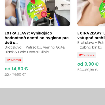
EXTRA ZĽAVY: Vynikajúco
EXTRA ZĽAVY: 
hodnotená dentálna hygiena pre
vstupná prehli
deti a...
Bratislava - Pet
Bratislava – Petržalka, Vienna Gate,
- zubná klinika
Black & Gold Dental Clinic
82 % zľava
72 % zľava
od 9,90 €
od 14,90 €
50 - 89,00 €
50 - 119,00 €