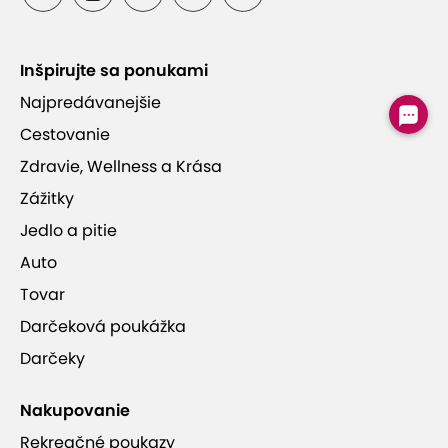
Vynikajúce hodnotenia od zákazníkov
Inšpirujte sa ponukami
Moderná stomatologická ambulancia v tesnej
Najpredávanejšie
blízkosti Račianskeho mýta
Cestovanie
Zdravie, Wellness a Krása
Jednoduchá rezervácia cez online rezervačný
Zážitky
systém
Jedlo a pitie
Auto
Tovar
Darčeková poukážka
Luxlite Europe s.r.o.
Darčeky
Nakupovanie
Rekreačné poukazy