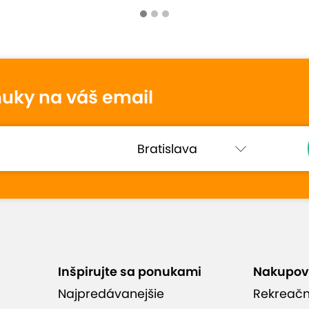
sledkom.
otenie
nuky na váš email
vlastnu kreativitu, doporucujem aj dalsie
Inšpirujte sa ponukami
Nakupov
Najpredávanejšie
Rekreač