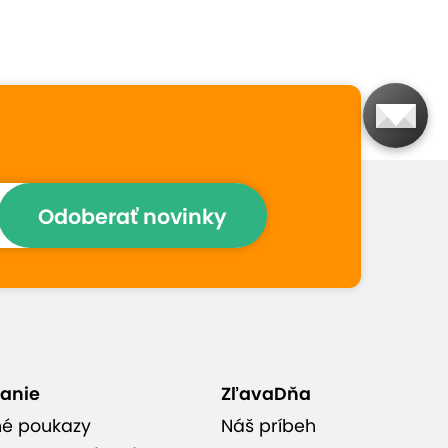
Prečo si vybrať túto
ponuku
Víkend plný farieb, fantázie
Odoberať novinky
a krásy, výsledok vám
navyše zostane
Vhodné pre každú kreatívnu
dušu, aj úplné začiatočníčky
anie
ZľavaDňa
né poukazy
Náš príbeh
Lektorka s dlhoročnými