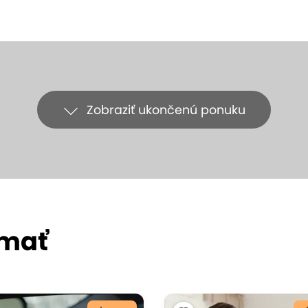
Zobraziť ukončenú ponuku
ímať