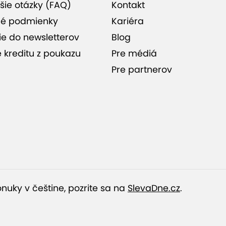
šie otázky (FAQ)
Kontakt
skúsenosťami vo vedení
kurzov
é podmienky
Kariéra
ie do newsletterov
Blog
e kreditu z poukazu
Pre médiá
V cene je lektorovanie,
Pre partnerov
prenájom priestoru,
materiál, požičanie
pomôcok a drobné
občerstvenie
nuky v češtine, pozrite sa na
SlevaDne.cz
.