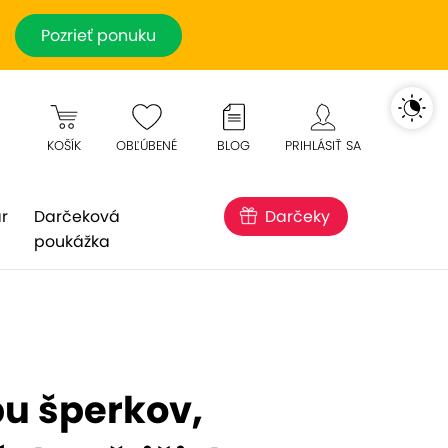
Pozrieť ponuku
KOŠÍK
OBĽÚBENÉ
BLOG
PRIHLÁSIŤ SA
r
Darčeková
Darčeky
poukážka
bu šperkov,