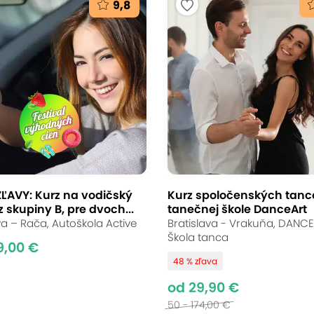
9,8
 kurz na tvorbu
h šatiek alebo
ek v ZUNAart
ĽAVY: Kurz na vodičský
Kurz spoločenských tanc
 skupiny B, pre dvoch...
tanečnej škole DanceArt
va – Rača, Autoškola Active
Bratislava - Vrakuňa, DANCE
Škola tanca
i vlastnú dekoráciu, no sama neviete, ako na to
9,00 €
48 % zľava
ové? ZUNAart kurzy sú skvelým relaxom pre kre
od 29,90 €
krokom si ukážete rôzne techniky, ktoré skúsen
50 - 174,00 €