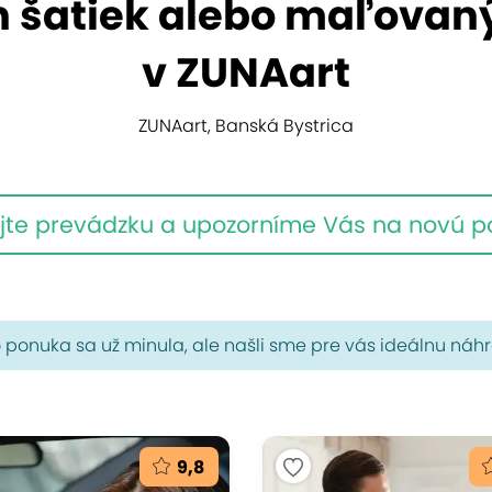
šatiek alebo maľovaný
v ZUNAart
ZUNAart, Banská Bystrica
jte prevádzku a upozorníme Vás na novú 
 ponuka sa už minula, ale našli sme pre vás ideálnu náh
9,8