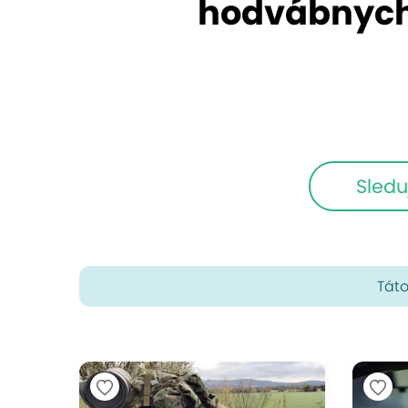
hodvábnych 
Sledu
Táto