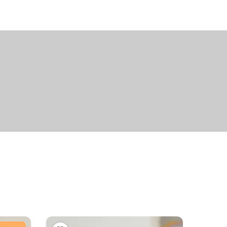
+6
fotografií