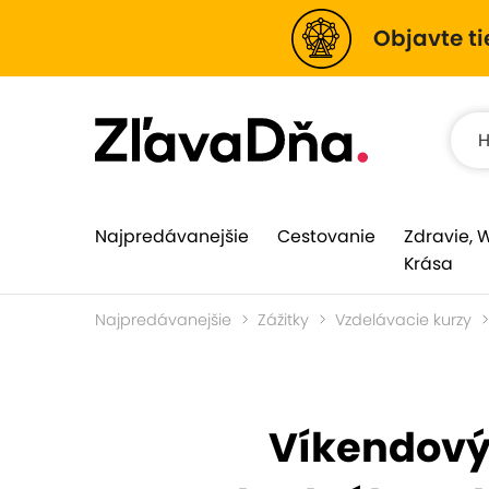
Objavte ti
Najpredávanejšie
Cestovanie
Zdravie, 
Krása
Najpredávanejšie
Zážitky
Vzdelávacie kurzy
Víkendový 