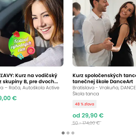
ĽAVY: Kurz na vodičský
Kurz spoločenských tanc
 skupiny B, pre dvoch...
tanečnej škole DanceArt
va – Rača, Autoškola Active
Bratislava - Vrakuňa, DANCE
Škola tanca
9,00 €
48 % zľava
od 29,90 €
50 - 174,00 €