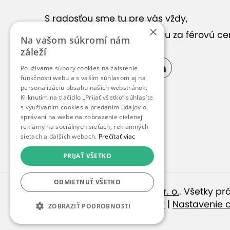
S radosťou sme tu pre vás vždy,
Zobraziť
×
keď hľadáte správnu službu za férovú ce
Na vašom súkromí nám
záleží
Používame súbory cookies na zaistenie
funkčnosti webu a s vaším súhlasom aj na
personalizáciu obsahu našich webstránok.
Kliknutím na tlačidlo „Prijať všetko“ súhlasíte
s využívaním cookies a predaním údajov o
správaní na webe na zobrazenie cielenej
reklamy na sociálnych sieťach, reklamných
sieťach a ďalších weboch.
Prečítať viac
PRIJAŤ VŠETKO
ODMIETNUŤ VŠETKO
© 2010 – 2026
inspirago s. r. o.
. Všetky p
Ochrana osobných údajov
|
Nastavenie 
ZOBRAZIŤ PODROBNOSTI