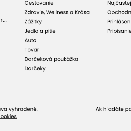
Cestovanie
Najčastej
 hodnotenia (2)
Zdravie, Wellness a Krása
Obchodn
nu.
Zážitky
Prihlásen
Jedlo a pitie
Pripísani
Auto
Tovar
Darčeková poukážka
Darčeky
ráva vyhradené.
Ak hľadáte po
cookies
Ponuka je ukončená.