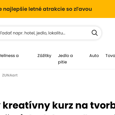
e najlepšie letné atrakcie so zľavou
Wellness a
Zážitky
Jedlo a
Auto
Tova
pitie
ZUNAart
kreatívny kurz na tvor