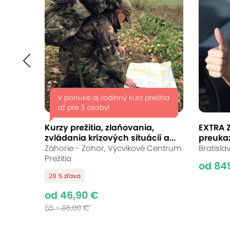
V ponuke aj rodinný kurz prežitia
až pre 3 osoby!
Kurzy prežitia, zlaňovania,
EXTRA Z
zvládania krízových situácií a...
preukaz
Záhorie - Zohor, Výcvikové Centrum
Bratisla
Prežitia
od 84
29 % zľava
od 46,90 €
65 - 85,00 €