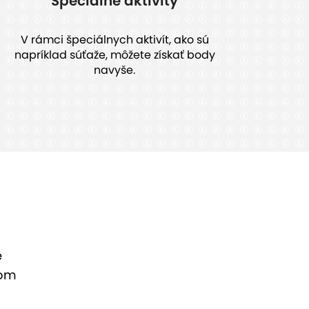
Špeciálne aktivity
V rámci špeciálnych aktivít, ako sú
napríklad súťaže, môžete získať body
navyše.
e
mom