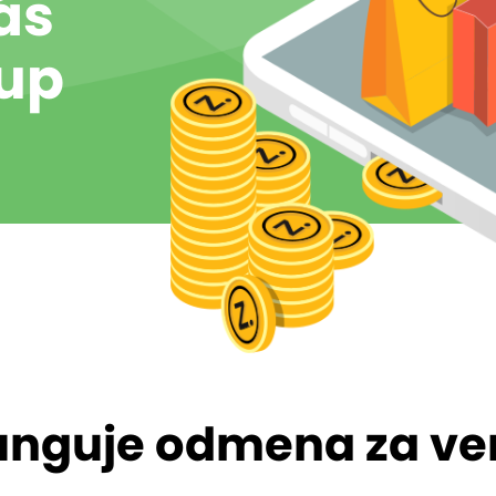
ás
kup
unguje odmena za ve