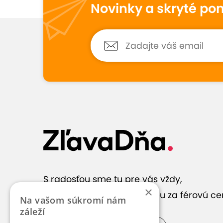
Novinky a skryté po
S radosťou sme tu pre vás vždy,
×
keď hľadáte správnu službu za férovú ce
Na vašom súkromí nám
záleží