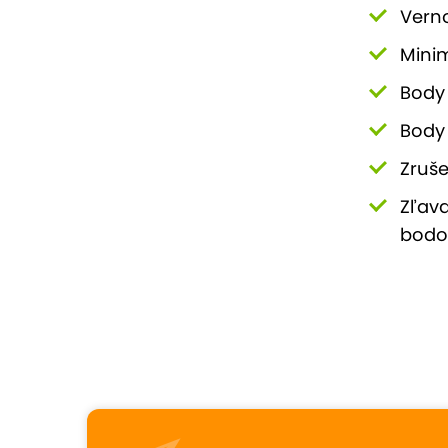
Verno
Mini
Body 
Body 
Zruše
Zľava
bodo