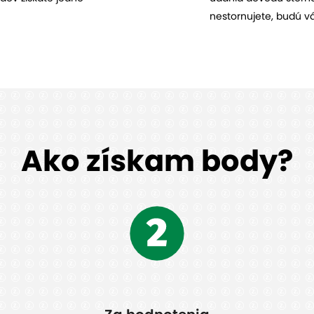
nestornujete, budú v
Ako získam body?