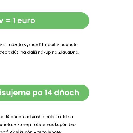
 = 1 euro
 si môžete vymeniť 1 kredit v hodnote
redit slúži na ďalší nákup na ZľavaDňa.
isujeme po 14 dňoch
po 14 dňoch od vášho nákupu. Ide o
hotu, v ktorej môžete váš kupón bez
ať. Ak si kupón v tejto lehote