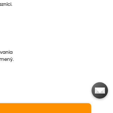
zníci.
ovania
omený.