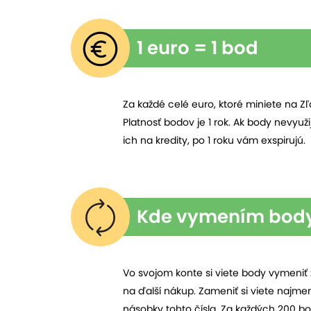
1 euro = 1 bod
Za každé celé euro, ktoré miniete na Zľ
Platnosť bodov je 1 rok. Ak body nevyuž
ich na kredity, po 1 roku vám exspirujú.
Kde vymením body 
Vo svojom konte si viete body vymeniť z
na ďalší nákup. Zameniť si viete najm
násobky tohto čísla. Za každých 200 bo