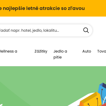
e najlepšie letné atrakcie so zľavou
Wellness a
Zážitky
Jedlo a
Auto
Tova
pitie