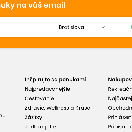
nuky na váš email
Inšpirujte sa ponukami
Nakupov
Najpredávanejšie
Rekreač
Cestovanie
Najčastej
Zdravie, Wellness a Krása
Obchodn
nu.
Zážitky
Prihlásen
Jedlo a pitie
Pripísani