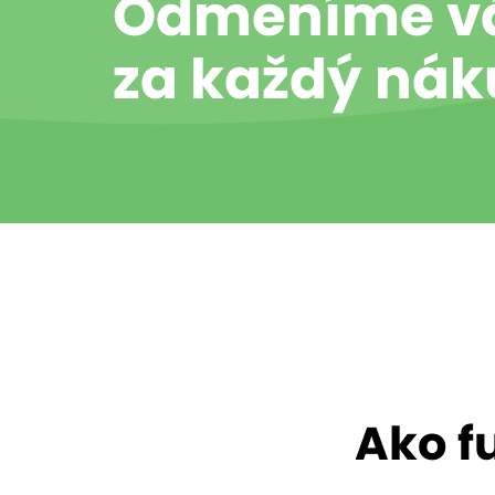
Odmeníme v
za každý ná
Ako f