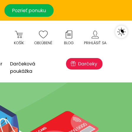
Pozrieť ponuku
KOŠÍK
OBĽÚBENÉ
BLOG
PRIHLÁSIŤ SA
r
Darčeková
Darčeky
poukážka