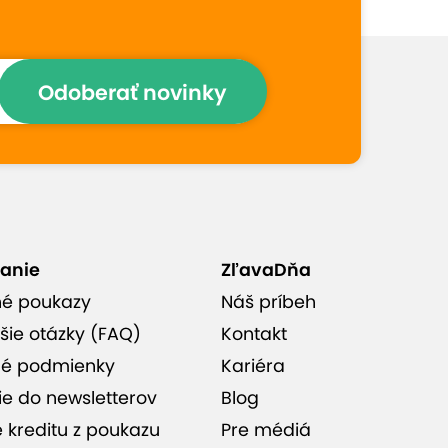
Odoberať novinky
anie
ZľavaDňa
né poukazy
Náš príbeh
šie otázky (FAQ)
Kontakt
é podmienky
Kariéra
ie do newsletterov
Blog
e kreditu z poukazu
Pre médiá