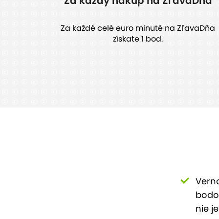
Za každý nákup na ZľavaDňa
Za každé celé euro minuté na ZľavaDňa
získate 1 bod.
Verno
bodo
nie j