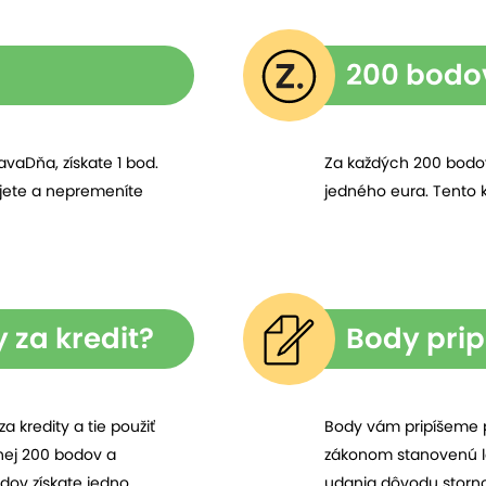
200 bodov
avaDňa, získate 1 bod.
Za každých 200 bodov
ijete a nepremeníte
jedného eura. Tento k
za kredit?
Body prip
a kredity a tie použiť
Body vám pripíšeme 
enej 200 bodov a
zákonom stanovenú le
dov získate jedno
udania dôvodu stornov