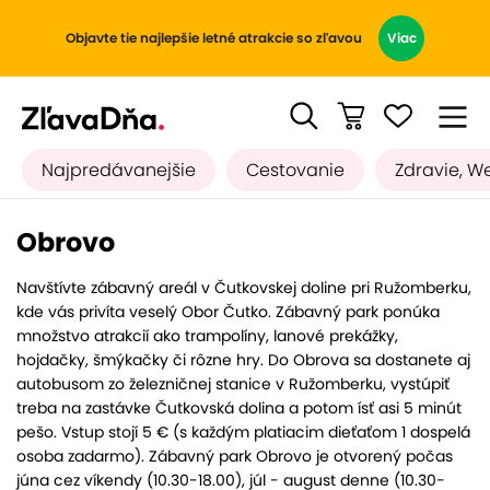
Objavte tie najlepšie letné atrakcie so zľavou
Viac
Najpredávanejšie
Cestovanie
Zdravie, W
Obrovo
Navštívte zábavný areál v Čutkovskej doline pri Ružomberku,
kde vás privíta veselý Obor Čutko. Zábavný park ponúka
množstvo atrakcií ako trampolíny, lanové prekážky,
hojdačky, šmýkačky či rôzne hry. Do Obrova sa dostanete aj
autobusom zo železničnej stanice v Ružomberku, vystúpiť
treba na zastávke Čutkovská dolina a potom ísť asi 5 minút
pešo. Vstup stojí 5 € (s každým platiacim dieťaťom 1 dospelá
osoba zadarmo). Zábavný park Obrovo je otvorený počas
júna cez víkendy (10.30-18.00), júl - august denne (10.30-