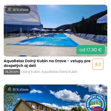
14 % zľava
od 17,90 €
AquaRelax Dolný Kubín na Orave - vstupy pre
8,2
dospelých aj deti
14,36 km
Dolný Kubín, AquaRelax Dolný Kubín
10 % zľava