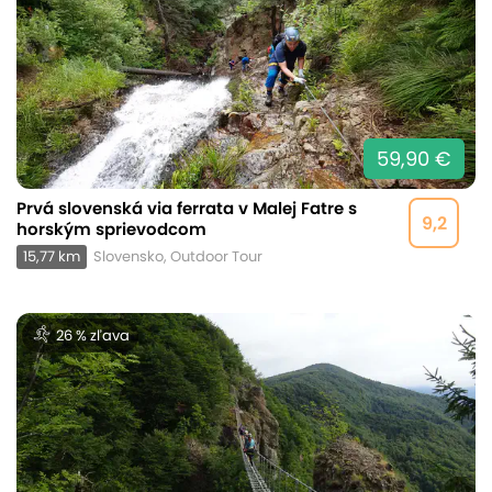
59,90 €
Prvá slovenská via ferrata v Malej Fatre s
9,2
horským sprievodcom
15,77 km
Slovensko, Outdoor Tour
26 % zľava