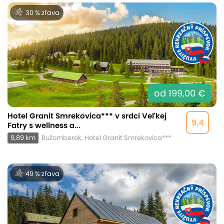
30 % zľava
od 199,00 €
Hotel Granit Smrekovica*** v srdci Veľkej
9,4
Fatry s wellness a...
9,89 km
Ružomberok, Hotel Granit Smrekovica***
49 % zľava