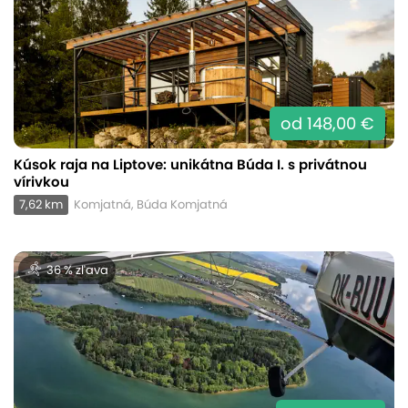
od 148,00 €
Kúsok raja na Liptove: unikátna Búda I. s privátnou
vírivkou
7,62 km
Komjatná, Búda Komjatná
36 % zľava