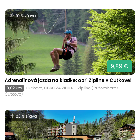
10 % zľava
9,89 €
Adrenalínová jazda na kladke: obrí Zipline v Čutkove!
0,02 km
Čutkovo, OBROVA ŽINKA – Zipline (Ružomberok –
Čutkovo)
23 % zľava