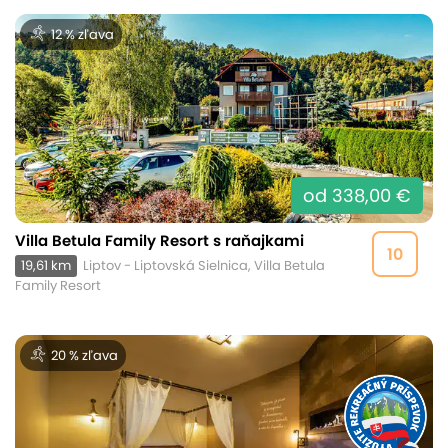
12 % zľava
od 338,00 €
Villa Betula Family Resort s raňajkami
10
19,61 km
Liptov - Liptovská Sielnica, Villa Betula
Family Resort
20 % zľava