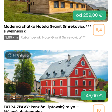
od 259,00 €
Moderná chatka Hotela Granit Smrekovica***
9,4
s wellness a...
9,89 km
Ružomberok, Hotel Granit Smrekovica***
14 % zľava
145,00 €
EXTRA ZĽAVY: Penzión Liptovský mlyn –
10
štýlové ubytovanie v...