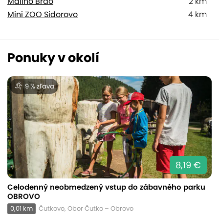
Malinô Brdo
2 km
Mini ZOO Sidorovo
4 km
Ponuky v okolí
9 % zľava
8,19 €
Celodenný neobmedzený vstup do zábavného parku
OBROVO
0,01 km
Čutkovo, Obor Čutko – Obrovo