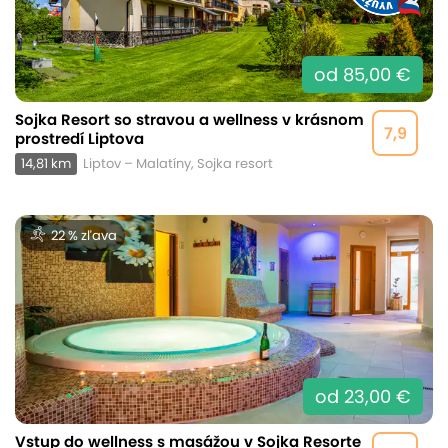
od 85,00 €
Sojka Resort so stravou a wellness v krásnom
7,9
prostredí Liptova
14,81 km
Liptov – Malatíny, Sojka resort
22 % zľava
od 23,00 €
Vstup do wellness s masážou v Sojka Resorte