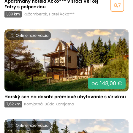
Apartmány hotela Áčko*** v srdci Veľkej
8,7
Fatry s polpenziou
1,89 km
Ružomberok, Hotel Áčko***
Online rezervácia
od 148,00 €
Horský sen na dosah: prémiové ubytovanie s vírivkou
7,62 km
Komjatná, Búda Komjatná
Online rezervácia