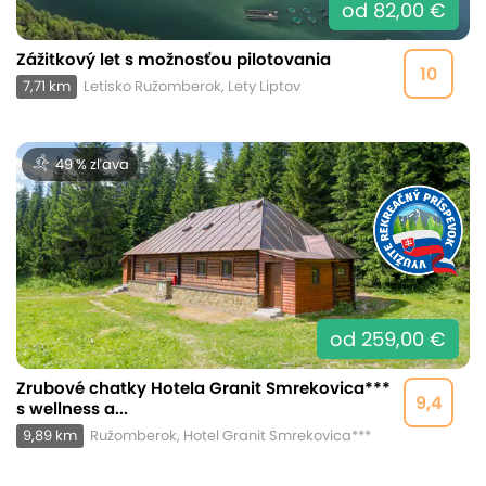
od 82,00 €
Zážitkový let s možnosťou pilotovania
10
7,71 km
Letisko Ružomberok, Lety Liptov
49 % zľava
od 259,00 €
Zrubové chatky Hotela Granit Smrekovica***
9,4
s wellness a...
9,89 km
Ružomberok, Hotel Granit Smrekovica***