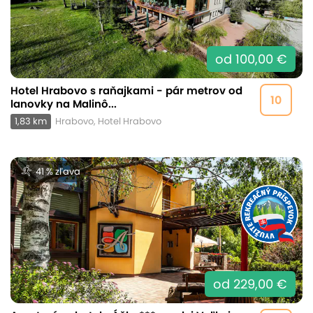
od 100,00 €
Hotel Hrabovo s raňajkami - pár metrov od
10
lanovky na Malinô...
1,83 km
Hrabovo, Hotel Hrabovo
41 % zľava
od 229,00 €