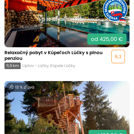
od 425,00 €
Relaxačný pobyt v Kúpeľoch Lúčky s plnou
9,3
penziou
11,9 km
Liptov - Lúčky, Kúpele Lúčky
13 % zľava