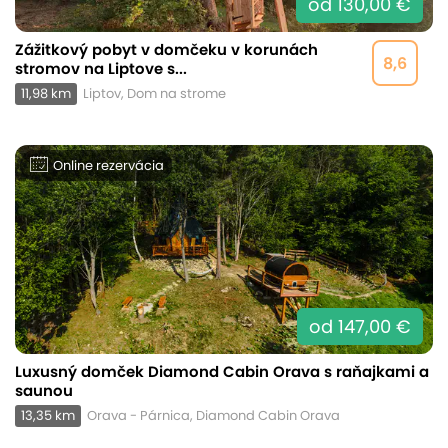
od 130,00 €
Zážitkový pobyt v domčeku v korunách
8,6
stromov na Liptove s...
11,98 km
Liptov, Dom na strome
Online rezervácia
od 147,00 €
Luxusný domček Diamond Cabin Orava s raňajkami a
saunou
13,35 km
Orava - Párnica, Diamond Cabin Orava