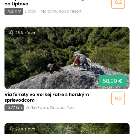
8,2
na Liptove
14,81 km
Liptov – Malatíny, Sojka resort
25 % zľava
58,90 €
Via ferraty vo Veľkej Fatre s horským
9,2
sprievodcom
15,77 km
Veľká Fatra, Outdoor Tour
29 % zľava