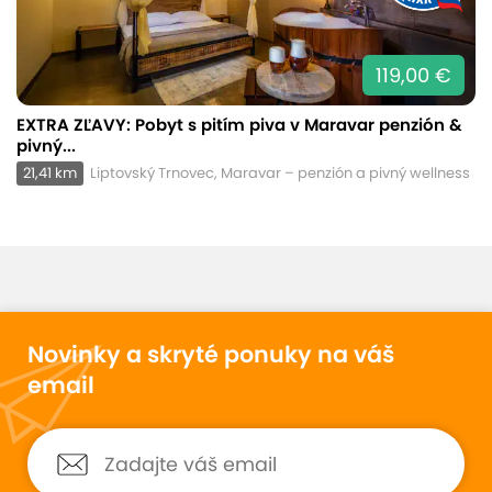
119,00 €
EXTRA ZĽAVY: Pobyt s pitím piva v Maravar penzión &
pivný...
21,41 km
Liptovský Trnovec, Maravar – penzión a pivný wellness
Novinky a skryté ponuky na váš
email