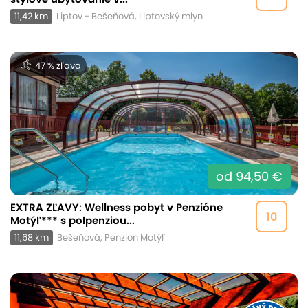
11,42 km
Liptov - Bešeňová, Liptovský mlyn
47 % zľava
od 94,50 €
EXTRA ZĽAVY: Wellness pobyt v Penzióne
10
Motýľ*** s polpenziou...
11,68 km
Bešeňová, Penzion Motýľ