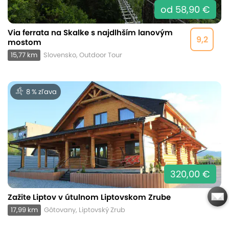
od 58,90 €
Via ferrata na Skalke s najdlhším lanovým
9,2
mostom
15,77 km
Slovensko, Outdoor Tour
8 % zľava
320,00 €
Zažite Liptov v útulnom Liptovskom Zrube
17,99 km
Gôtovany, Liptovský Zrub